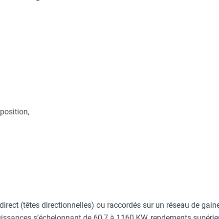
position,
 direct (têtes directionnelles) ou raccordés sur un réseau de gain
uissances s’échelonnant de 60,7 à 1160 KW, rendements supérie