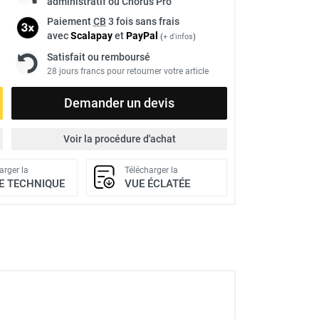
administratif ou Chorus Pro
Paiement
CB
3 fois sans frais
avec
Scalapay
et
Pay
Pal
(
+ d'infos
)
Satisfait ou remboursé
28 jours francs pour retourner votre article
Demander un devis
Voir la procédure d'achat
arger la
Télécharger la
E TECHNIQUE
VUE ÉCLATÉE