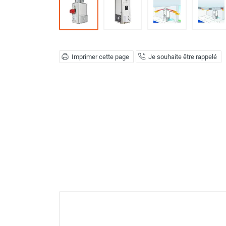
Déstratificateur ventilateur de
plafond
Déstratificateur industriel à pales
Déstratificateur industriel caréné
Déstratificateur de plafond design
Imprimer cette page
Je souhaite être rappelé
Déstratificateur Airius
VMC
Caisson d'Extraction VMC Collective
Caisson d'Extraction VMC tertiaire
Déshumidificateur d'air
Déshumidificateur mobile
professionnel
Déshumidificateur fixe
Déshumidificateur de maison et de
confort
Déshumidificateur à adsorption /
Déshydrateur
Humidificateur d'air
Purificateur d'air