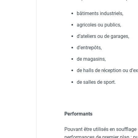
Chauffage FARM au gaz
bâtiments industriels,
Chauffage FARM au fioul
Chauffage d'atelier granulés / bois /
agricoles ou publics,
carton
d’ateliers ou de garages,
Chaudière fixe à eau
Aérotherme fixe mural
d’entrepôts,
Aérotherme électrique
Aérotherme au gaz
de magasins,
Aérotherme à eau chaude ou froide
de halls de réception ou d’ex
Aérotherme au fioul
Aérotherme pompe à chaleur
de salles de sport.
(détente directe)
Chauffage mobile électrique, fioul et
gaz
Chauffage mobile électrique
Performants
Chauffage électrique soufflant
Chauffage haute température pour
Pouvant être utilisés en soufflage
étuvage industriel ou destruction
performances de premier plan : p