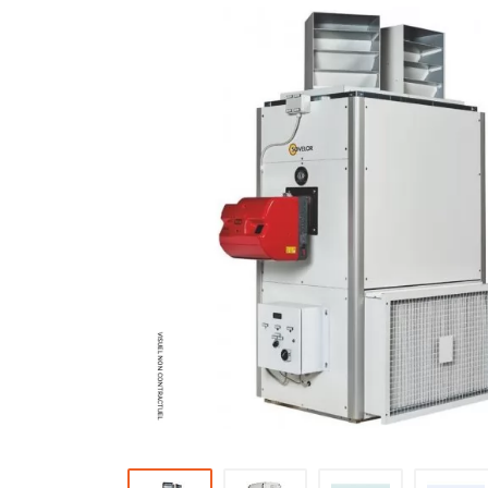
Brumisateur d'air
Coffret de brumisation
Ventilateur brumisateur
Ventilateur / extracteur d'air mobile
Brasseur d'air
Ventilateur fixe
Ventilateur industriel
Ventilateur de chantier
Ventilateur centrifuge
Ventilateur de sol
Ventilateur sur pied
Ventilateur de bureau
Ventilateur de table
Extracteur d'air mural
Extracteur d'air mural hélicoïde
Extracteur d'air mural centrifuge
Extracteur d'air mural ATEX
Extracteur d'air mural résidentiel