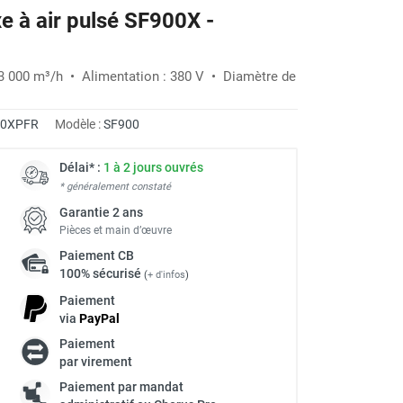
xe à air pulsé SF900X -
-24%
53 000 m³/h • Alimentation : 380 V • Diamètre de
00XPFR
Modèle :
SF900
Délai* :
1 à 2 jours ouvrés
* généralement constaté
Garantie 2 ans
Pièces et main d’œuvre
Paiement
CB
100% sécurisé
(
+ d'infos
)
Paiement
via
Pay
Pal
Paiement
à
par virement
Paiement par mandat