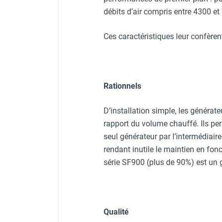
punaises de lit
débits d’air compris entre 4300 et
Chauffage électrique infrarouge
Chauffage électrique par convection
Ces caractéristiques leur confèrent
Chauffage mobile au fioul et GNR
Chauffage fioul soufflant avec
cheminée et réservoir intégré
Chauffage fioul soufflant avec
Rationnels
cheminée à raccorder sur citerne
Chauffage fioul soufflant sans
D’installation simple, les génér
cheminée à combustion directe
Chauffage fioul
rapport du volume chauffé. Ils per
infrarouge/rayonnant
seul générateur par l’intermédiair
Chauffage mobile au gaz propane /
rendant inutile le maintien en fon
butane
série SF900 (plus de 90%) est un g
Chauffage mobile au gaz à
combustion directe
Chauffage mobile au gaz à
combustion indirecte
Qualité
Chauffage mobile au gaz rayonnant