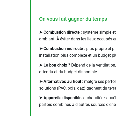
Neutraliseur d'odeur
Hygiène
Sèche-main et sèche-cheveux
On vous fait gagner du temps
Distributeur de savon
Chauffage fixe atelier
➤ Combustion directe
: système simple et 
Chauffage d'atelier fixe au fioul et
ambiant. À éviter dans les lieux occupés e
GNR
Chauffage au fioul avec réservoir
➤ Combustion indirecte
: plus propre et p
intégré
installation plus complexe et un budget pl
Chauffage au fioul à raccorder sur
➤ Le bon choix ?
Dépend de la ventilation,
citerne
attendu et du budget disponible.
Aérotherme au fioul
Chauffage polycombustible / huile
➤ Alternatives au fioul
: malgré ses perfor
Chauffage d'atelier fixe avec brûleur
solutions (PAC, bois, gaz) gagnent du terra
gaz
Chauffage d'atelier suspendu
➤ Appareils disponibles
: chaudières, poêl
Chauffage suspendu au fioul
parfois combinés à d'autres sources d’éne
Chauffage suspendu au gaz
Chauffage FARM