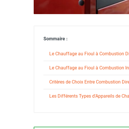
Déstratificateur ventilateur de
plafond
Déstratificateur industriel à pales
Déstratificateur industriel caréné
Déstratificateur de plafond design
Déstratificateur Airius
Sommaire :
VMC
Caisson d'Extraction VMC Collective
Le Chauffage au Fioul à Combustion Di
Caisson d'Extraction VMC tertiaire
Déshumidificateur d'air
Le Chauffage au Fioul à Combustion In
Déshumidificateur mobile
professionnel
Critères de Choix Entre Combustion Dire
Déshumidificateur fixe
Déshumidificateur de maison et de
Les Différents Types d'Appareils de Ch
confort
Déshumidificateur à adsorption /
Déshydrateur
Humidificateur d'air
Purificateur d'air