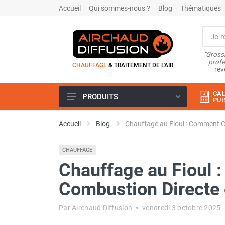
Accueil
Qui sommes-nous ?
Blog
Thématiques
"Grossi
profe
CHAUFFAGE
& TRAITEMENT DE L'AIR
rev
CAL
PRODUITS
PUI
Airchaud Location
Accueil
Blog
Chauffage au Fioul : Comment Ch
Climatiseur
Climatiseur mobile
CHAUFFAGE
Climatiseur mobile résidentiel et
tertiaire
Chauffage au Fioul 
Climatiseur fixe
Combustion Directe e
Rafraîchisseur d'air
Rafraichisseur d'air mobile
Par Airchaud Diffusion
vendredi 3 octobre 2025
Rafraîchisseur d'air gainable
Rafraichisseur d’air fixe