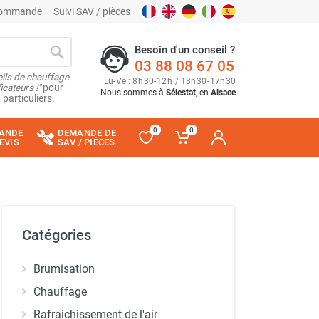
 commande
Suivi SAV / pièces
Besoin d'un conseil ?
03 88 08 67 05
ils de chauffage
Lu
-
Ve
: 8
h
30
-
12
h
/ 13
h
30
-
17
h
30
cateurs !"
pour
Nous sommes à
Sélestat
, en
Alsace
 particuliers.
0
0
ANDE
DEMANDE DE
EVIS
SAV / PIÈCES
Catégories
Brumisation
Chauffage
Rafraichissement de l'air