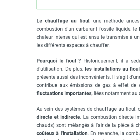
Chauffage FARM au gaz
Chauffage FARM au fioul
Le chauffage au fioul
, une méthode ancestr
Chauffage d'atelier granulés / bois /
combustion d'un carburant fossile liquide, le 
carton
chaleur intense qui est ensuite transmise à un
Chaudière fixe à eau
Aérotherme fixe mural
les différents espaces à chauffer.
Aérotherme électrique
Aérotherme au gaz
Pourquoi le fioul ?
Historiquement, il a sédu
Aérotherme à eau chaude ou froide
d'utilisation. De plus,
les installations au fio
Aérotherme au fioul
présente aussi des inconvénients. Il s'agit d'u
Aérotherme pompe à chaleur
contribue aux émissions de gaz à effet de 
(détente directe)
fluctuations importantes
, liées notamment au 
Chauffage mobile électrique, fioul et
gaz
Au sein des systèmes de chauffage au fioul, 
Chauffage mobile électrique
directe et indirecte
. La combustion directe i
Chauffage électrique soufflant
chauds) sont mélangés à l'air de la pièce à c
Chauffage haute température pour
coûteux à l'installation
. En revanche, la combu
étuvage industriel ou destruction