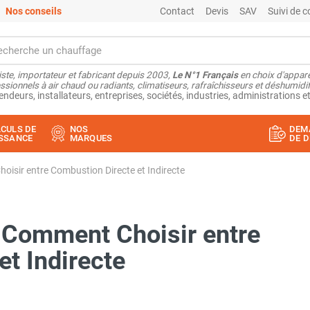
Nos conseils
Contact
Devis
SAV
Suivi de
ste, importateur et fabricant depuis 2003,
Le N°1 Français
en choix d'appare
ssionnels à air chaud ou radiants, climatiseurs, rafraîchisseurs et déshumidifi
endeurs, installateurs, entreprises, sociétés, industries, administrations et
CULS DE
NOS
DEM
SSANCE
MARQUES
DE D
oisir entre Combustion Directe et Indirecte
: Comment Choisir entre
t Indirecte