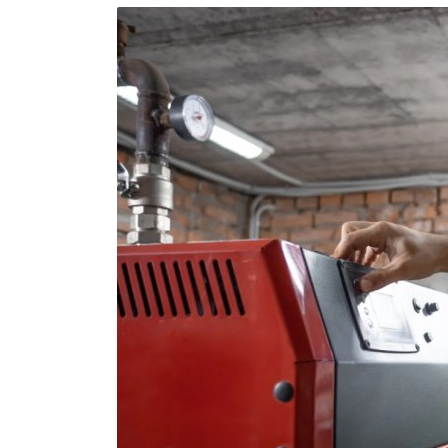
Brumisateur d'air
Coffret de brumisation
Ventilateur brumisateur
Ventilateur / extracteur d'air mobile
Brasseur d'air
Ventilateur fixe
Ventilateur industriel
Ventilateur de chantier
Ventilateur centrifuge
Ventilateur de sol
Ventilateur sur pied
Ventilateur de bureau
Ventilateur de table
Extracteur d'air mural
Extracteur d'air mural hélicoïde
Extracteur d'air mural centrifuge
Extracteur d'air mural ATEX
Extracteur d'air mural résidentiel