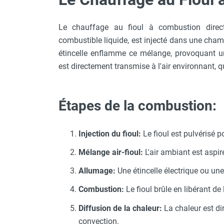
Chaudière mobile à eau
Chauffage mobile au bois
Le chauffage au fioul à combustion direct
Gaine pour chauffage mobile
combustible liquide, est injecté dans une cham
Chauffage pour serre et bâtiment
étincelle enflamme ce mélange, provoquant u
d'élevage
est directement transmise à l'air environnant, 
Chauffage FARM au gaz
Chauffage FARM au fioul
Chauffage mobile au gaz rayonnant
Étapes de la combustion:
Rideau d'air et rideau rayonnant
Rideau d'air chaud
Rideau d'air chaud électrique
Injection du fioul:
Le fioul est pulvérisé 
Rideau d'air chaud encastrable
Rideau d'air eau chaude
Mélange air-fioul:
L'air ambiant est aspi
Rideau d'air chaud pour pompe à
Allumage:
Une étincelle électrique ou u
chaleur
Rideau d'air pour portes tournantes
Combustion:
Le fioul brûle en libérant d
Rideau d'air ambiant
Diffusion de la chaleur:
La chaleur est di
Rideau d'air froid
convection.
Rideau isolant thermique