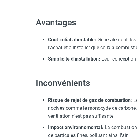
Parasol chauffant et radiant
infrarouge sur mât
Avantages
Parasol chauffant à gaz
Parasol chauffant et radiant sur
mât électrique
Coût initial abordable:
Généralement, les
Chauffe terrasse aux pellets
l'achat et à installer que ceux à combusti
Chauffage infrarouge fixe mur et
plafond
Simplicité d'installation:
Leur conception si
Chauffage radiant électrique
Chauffage Infrarouge électrique fixe
Panneau rayonnant
Inconvénients
Lustre infrarouge électrique
suspendu
Risque de rejet de gaz de combustion:
Le
Réglette et cassette rayonnante
nocives comme le monoxyde de carbone, pe
Chauffage tube radiant et radiant
ventilation n'est pas suffisante.
lumineux au gaz
Chauffage radiant tube suspendu
Impact environnemental:
La combustion d
au gaz
de particules fines, polluant ainsi l'air.