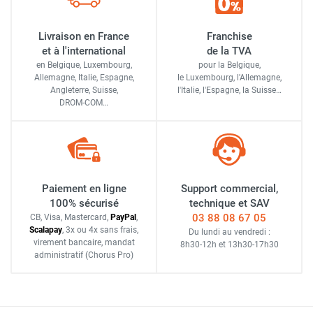
Livraison en France
Franchise
et à l'international
de la TVA
en Belgique, Luxembourg,
pour la Belgique,
Allemagne, Italie, Espagne,
le Luxembourg,
l'Allemagne,
Angleterre, Suisse,
l'Italie,
l'Espagne,
la Suisse…
DROM-COM…
Paiement en ligne
Support commercial,
100% sécurisé
technique et SAV
03 88 08 67 05
CB, Visa, Mastercard,
Pay
Pal
,
Scalapay
,
3x ou 4x sans frais
,
Du lundi au vendredi :
virement bancaire
, mandat
8h30-12h
et
13h30-17h30
administratif
(Chorus Pro)