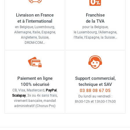
Livraison en France
Franchise
et à l'international
de la TVA
en Belgique, Luxembourg,
pour la Belgique,
Allemagne, Italie, Espagne,
le Luxembourg,
l'Allemagne,
Angleterre, Suisse,
l'Italie,
l'Espagne,
la Suisse…
DROM-COM…
Paiement en ligne
Support commercial,
100% sécurisé
technique et SAV
03 88 08 67 05
CB, Visa, Mastercard,
Pay
Pal
,
Scalapay
,
3x ou 4x sans frais
,
Du lundi au vendredi :
virement bancaire
, mandat
8h30-12h
et
13h30-17h30
administratif
(Chorus Pro)