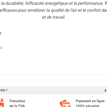
a durabilité, l'efficacité énergétique et la performance,
T
efficaces pour améliorer la qualité de l'air et le confort 
et de travail.
?
30
à combustion directe IDE 100 D - TROTEC
ON ?
De série
à combustion directe IDE 60 D - TROTEC
Franchise
Paiement en ligne
De série
de la TVA
100% sécurisé