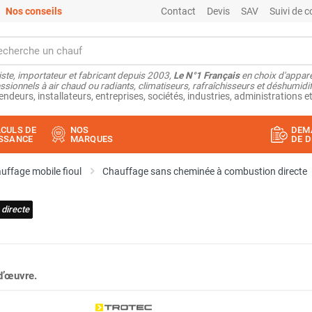
Nos conseils
Contact
Devis
SAV
Suivi de
ste, importateur et fabricant depuis 2003,
Le N°1 Français
en choix d'appare
ssionnels à air chaud ou radiants, climatiseurs, rafraîchisseurs et déshumidifi
endeurs, installateurs, entreprises, sociétés, industries, administrations et
CULS DE
NOS
DEM
SSANCE
MARQUES
DE D
uffage mobile fioul
Chauffage sans cheminée à combustion directe
directe
d’œuvre.