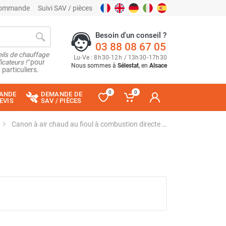
 commande
Suivi SAV / pièces
Besoin d'un conseil ?
03 88 08 67 05
ils de chauffage
Lu
-
Ve
: 8
h
30
-
12
h
/ 13
h
30
-
17
h
30
cateurs !"
pour
Nous sommes à
Sélestat
, en
Alsace
 particuliers.
0
0
ANDE
DEMANDE DE
EVIS
SAV / PIÈCES
Canon à air chaud au fioul à combustion directe IDE 30 D - TROTEC