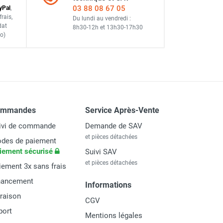
03 88 08 67 05
y
Pal
,
frais
,
Du lundi au vendredi :
dat
8h30-12h
et
13h30-17h30
o)
ommandes
Service Après-Vente
ivi de commande
Demande de SAV
et pièces détachées
des de paiement
iement sécurisé
Suivi SAV
et pièces détachées
iement 3x sans frais
nancement
Informations
vraison
CGV
port
Mentions légales