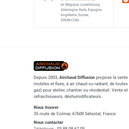
Canon à air chaud au fioul 
en Belgique, Luxembourg,
Parasol chauffant et radiant
Allemagne, Italie, Espagne,
infrarouge sur mât
Angleterre, Suisse,
Parasol chauffant à gaz
DROM-COM…
Canon à air chaud au fioul 
Vitesse max.
Parasol chauffant et radiant sur
mât électrique
Chauffe terrasse aux pellets
Canon à air chaud au fioul 
Chauffage infrarouge fixe mur et
plafond
axial
Chauffage radiant électrique
Chauffage Infrarouge électrique fixe
Panneau rayonnant
Depuis 2003,
Airchaud Diffusion
propose la vente 
Lustre infrarouge électrique
mobiles et fixes, à air chaud ou radiant, de toutes 
suspendu
gaz) pour atelier, chantier ou résidentiel. Vente e
Vitesse max.
Réglette et cassette rayonnante
rafraichisseurs, déshumidificateurs.
Chauffage tube radiant et radiant
Vitesse max.
Nous trouver
lumineux au gaz
35 route de Colmar, 67600 Sélestat, France
Chauffage radiant tube suspendu
Nous contacter
au gaz
Téléphone :
03 88 08 67 05