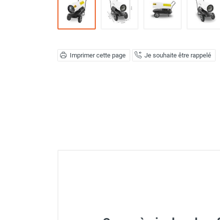
Déstratificateur ventilateur de
plafond
Déstratificateur industriel à pales
Déstratificateur industriel caréné
Déstratificateur de plafond design
Imprimer cette page
Je souhaite être rappelé
Déstratificateur Airius
VMC
Caisson d'Extraction VMC Collective
Caisson d'Extraction VMC tertiaire
Déshumidificateur d'air
Déshumidificateur mobile
professionnel
Déshumidificateur fixe
Déshumidificateur de maison et de
confort
Déshumidificateur à adsorption /
Déshydrateur
Humidificateur d'air
Purificateur d'air