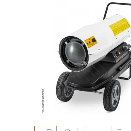
Brumisateur d'air
Coffret de brumisation
Ventilateur brumisateur
Ventilateur / extracteur d'air mobile
Brasseur d'air
Ventilateur fixe
Ventilateur industriel
Ventilateur de chantier
Ventilateur centrifuge
Ventilateur de sol
Ventilateur sur pied
Ventilateur de bureau
Ventilateur de table
Extracteur d'air mural
Extracteur d'air mural hélicoïde
Extracteur d'air mural centrifuge
Extracteur d'air mural ATEX
Extracteur d'air mural résidentiel