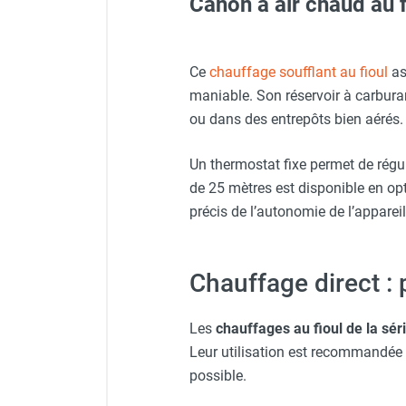
Canon à air chaud au 
Veste de chantier PE10J - T
Neutraliseur d'odeur
Hygiène
Sèche-main et sèche-cheveux
Veste de chantier PE10J - T
Kit de raccord sur réservoir
Ce
chauffage soufflant au fioul
as
Distributeur de savon
maniable. Son réservoir à carburant
Chauffage fixe atelier
Adaptateur pour tuyau fioul 
ou dans des entrepôts bien aérés.
Chauffage d'atelier fixe au fioul et
Casque de protection blan
GNR
Rallonge professionnelle ro
Un thermostat fixe permet de régul
Chauffage au fioul avec réservoir
de 25 mètres est disponible en opt
intégré
Lunettes de protection PR
Chauffage au fioul à raccorder sur
précis de l’autonomie de l’appareil
citerne
Aérotherme au fioul
Gants classiques - HUSQV
Chauffage polycombustible / huile
Chauffage direct :
Chauffage d'atelier fixe avec brûleur
gaz
Les
chauffages au fioul de la sér
Chauffage d'atelier suspendu
Leur utilisation est recommandée 
Chauffage suspendu au fioul
possible.
Chauffage suspendu au gaz
Chauffage FARM