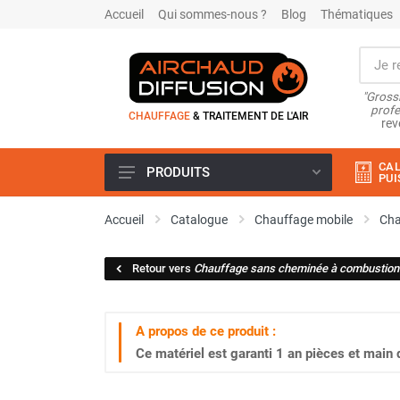
Accueil
Qui sommes-nous ?
Blog
Thématiques
"Grossi
profe
CHAUFFAGE
& TRAITEMENT DE L'AIR
rev
CAL
PRODUITS
PUI
Airchaud Location
Accueil
Catalogue
Chauffage mobile
Cha
Climatiseur
Climatiseur mobile
Retour vers
Chauffage sans cheminée à combustion 
Climatiseur mobile résidentiel et
tertiaire
Climatiseur fixe
A propos de ce produit :
Rafraîchisseur d'air
Ce matériel est garanti
1 an
pièces et main 
Rafraichisseur d'air mobile
Rafraîchisseur d'air gainable
Rafraichisseur d’air fixe