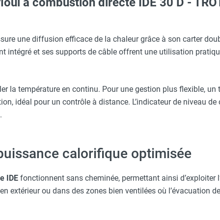
fioul à combustion directe IDE 30 D - TR
aille S - HUSQVARNA
aille L - HUSQVARNA
 externe pour IDE 30/50/60 et 80 - TROTEC
sure une diffusion efficace de la chaleur grâce à son carter dou
 intégré et ses supports de câble offrent une utilisation pratique
et réservoir série IDS - TROTEC
c avec protège-menton Smartguard PE 10H - HUSQVARNA
buste longueur 20 m - Section Ø 2,5 mm² - 230 V - TROTEC
er la température en continu. Pour une gestion plus flexible, un
ion, idéal pour un contrôle à distance. L’indicateur de niveau de 
O - HUSQVARNA
.
ARNA
 puissance calorifique optimisée
ie IDE
fonctionnent sans cheminée, permettant ainsi d’exploiter l’i
en extérieur ou dans des zones bien ventilées où l’évacuation 