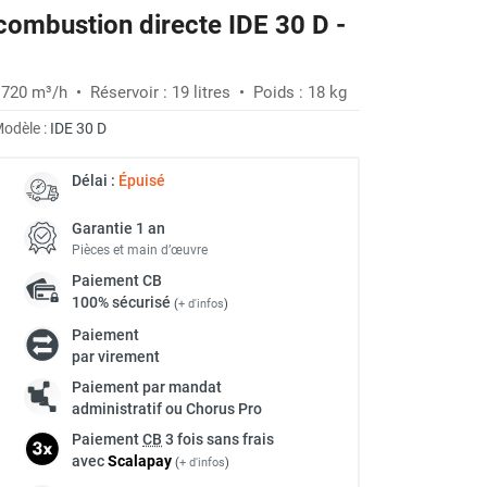
 combustion directe IDE 30 D -
 720 m³/h • Réservoir : 19 litres • Poids : 18 kg
odèle :
IDE 30 D
Délai :
Épuisé
Garantie 1 an
Pièces et main d’œuvre
Paiement
CB
100% sécurisé
(
+ d'infos
)
Paiement
par virement
Paiement par mandat
administratif ou Chorus Pro
Paiement
CB
3 fois sans frais
avec
Scalapay
(
+ d'infos
)