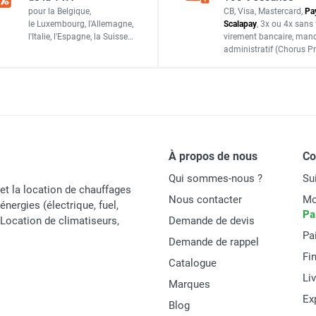
à combustion directe IDE 20 D - TROTEC
pour la Belgique,
CB, Visa, Mastercard,
Pa
le Luxembourg,
l'Allemagne,
Scalapay
,
3x ou 4x sans 
l'Italie,
l'Espagne,
la Suisse…
virement bancaire
, man
administratif
(Chorus Pr
à combustion directe IDE 30 D - TROTEC
720 m³/h
à combustion directe IDE 50 D - TROTEC
De série
À propos de nous
C
Qui sommes-nous ?
Su
et la location de chauffages
Nous contacter
Mo
énergies (électrique, fuel,
Pa
t Location de climatiseurs,
Demande de devis
30 kW
Pa
Demande de rappel
25 800 kcal
Fi
Catalogue
Li
Marques
Ex
Blog