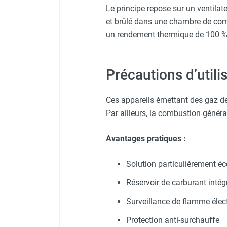
Le principe repose sur un ventilat
Chauffage FARM au gaz
et brûlé dans une chambre de comb
Chauffage FARM au fioul
un rendement thermique de 100 %
Chauffage d'atelier granulés / bois /
carton
Chaudière fixe à eau
Précautions d’utili
Aérotherme fixe mural
Aérotherme électrique
Aérotherme au gaz
Ces appareils émettant des gaz d
Aérotherme à eau chaude ou froide
Par ailleurs, la combustion généra
Aérotherme au fioul
Aérotherme pompe à chaleur
Avantages pratiques
:
(détente directe)
Chauffage mobile électrique, fioul et
Solution particulièrement é
gaz
Chauffage mobile électrique
Réservoir de carburant intég
Chauffage électrique soufflant
Surveillance de flamme élec
Chauffage haute température pour
étuvage industriel ou destruction
Protection anti-surchauffe