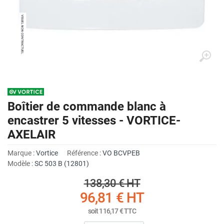
Boîtier de commande blanc à
encastrer 5 vitesses - VORTICE-
AXELAIR
Marque :
Vortice
Référence :
VO BCVPEB
Modèle :
SC 503 B (12801)
138,30 €
HT
96,81 €
HT
soit
116,17 €
TTC