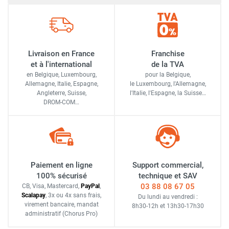
Livraison en France
Franchise
et à l'international
de la TVA
en Belgique, Luxembourg,
pour la Belgique,
Allemagne, Italie, Espagne,
le Luxembourg,
l'Allemagne,
Angleterre, Suisse,
l'Italie,
l'Espagne,
la Suisse…
DROM-COM…
Paiement en ligne
Support commercial,
100% sécurisé
technique et SAV
03 88 08 67 05
CB, Visa, Mastercard,
Pay
Pal
,
Scalapay
,
3x ou 4x sans frais
,
Du lundi au vendredi :
virement bancaire
, mandat
8h30-12h
et
13h30-17h30
administratif
(Chorus Pro)