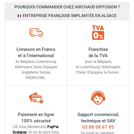
POURQUOI COMMANDER CHEZ AIRCHAUD DIFFUSION ?
ENTREPRISE FRANÇAISE IMPLANTÉE EN ALSACE
Livraison en France
Franchise
et à l'international
de la TVA
en Belgique, Luxembourg,
pour la Belgique,
Allemagne, Italie, Espagne,
le Luxembourg,
l'Allemagne,
Angleterre, Suisse,
l'Italie,
l'Espagne,
la Suisse…
DROM-COM…
Paiement en ligne
Support commercial,
100% sécurisé
technique et SAV
03 88 08 67 05
CB, Visa, Mastercard,
Pay
Pal
,
Scalapay
,
3x ou 4x sans frais
,
Du lundi au vendredi :