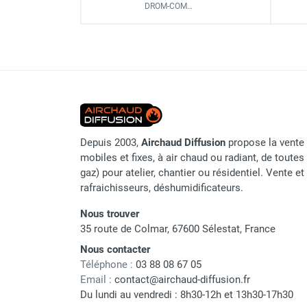
Puissance absorbée
DROM-COM…
Parasol chauffant et radiant
Puissance sonore
infrarouge sur mât
Ventilateur de plafond à p
Parasol chauffant à gaz
Couleur
Parasol chauffant et radiant sur
mât électrique
Dimension
Ventilateur de plafond Nor
Chauffe terrasse aux pellets
Poids
Chauffage infrarouge fixe mur et
plafond
Depuis 2003,
Airchaud Diffusion
propose la vente 
Chauffage radiant électrique
mobiles et fixes, à air chaud ou radiant, de toutes 
Chauffage Infrarouge électrique fixe
gaz) pour atelier, chantier ou résidentiel. Vente e
Panneau rayonnant
rafraichisseurs, déshumidificateurs.
Marque
Lustre infrarouge électrique
suspendu
Nous trouver
Référence fournisseur
35 route de Colmar, 67600 Sélestat, France
Réglette et cassette rayonnante
Chauffage tube radiant et radiant
Nom du modèle
Nous contacter
lumineux au gaz
Téléphone :
03 88 08 67 05
Origine
Chauffage radiant tube suspendu
Email :
contact@airchaud-diffusion.fr
Du lundi au vendredi : 8h30-12h et 13h30-17h30
au gaz
Code EAN