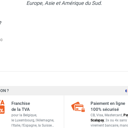
Europe, Asie et Amérique du Sud.
?
30
ales Nordik Evolution VPNEG140 - VORTICE-AXELAIR
ON ?
Ø 140 cm
ales Nordik Evolution VPNEG120 - VORTICE-AXELAIR
Franchise
Paiement en ligne
16 580 m³/h
de la TVA
100% sécurisé
pour la Belgique,
CB, Visa, Mastercard,
Pa
200 RPM
le Luxembourg,
l'Allemagne,
Scalapay
,
3x ou 4x sans 
ales Nordik Evolution VPNEC120 - VORTICE-AXELAIR
l'Italie,
l'Espagne,
la Suisse…
virement bancaire
, man