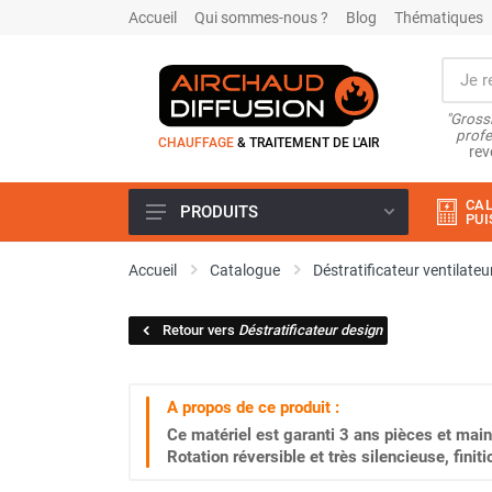
Accueil
Qui sommes-nous ?
Blog
Thématiques
"Grossi
profe
CHAUFFAGE
& TRAITEMENT DE L'AIR
rev
CAL
PRODUITS
PUI
Airchaud Location
Accueil
Catalogue
Déstratificateur ventilateu
Climatiseur
Climatiseur mobile
Retour vers
Déstratificateur design
Climatiseur mobile résidentiel et
tertiaire
Climatiseur fixe
A propos de ce produit :
Rafraîchisseur d'air
Ce matériel est garanti
3 ans
pièces et main
Rafraichisseur d'air mobile
Rotation réversible et très silencieuse, fini
Rafraîchisseur d'air gainable
Rafraichisseur d’air fixe