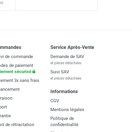
o)
ommandes
Service Après-Vente
ivi de commande
Demande de SAV
et pièces détachées
des de paiement
iement sécurisé
Suivi SAV
et pièces détachées
iement 3x sans frais
nancement
Informations
vraison
CGV
port
Mentions légales
rantie
Politique de
oit de rétractation
confidentialité