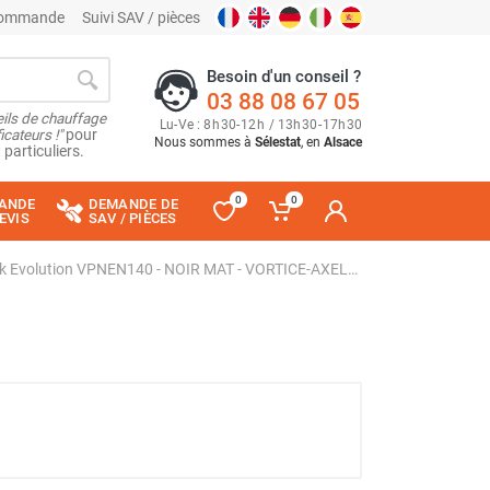
 commande
Suivi SAV / pièces
Besoin d'un conseil ?
03 88 08 67 05
ils de chauffage
Lu
-
Ve
: 8
h
30
-
12
h
/ 13
h
30
-
17
h
30
cateurs !"
pour
Nous sommes à
Sélestat
, en
Alsace
 particuliers.
0
0
ANDE
DEMANDE DE
EVIS
SAV / PIÈCES
Ventilateur de plafond Nordik Evolution VPNEN140 - NOIR MAT - VORTICE-AXELAIR