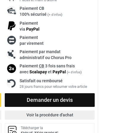
Paiement
CB
100% sécurisé
(
+ d'infos
)
Paiement
via
Pay
Pal
Paiement
par virement
Paiement par mandat
administratif ou Chorus Pro
Paiement
CB
3 fois sans frais
avec
Scalapay
et
Pay
Pal
(
+ d'infos
)
Satisfait ou remboursé
28 jours francs pour retourner votre article
Demander un devis
Voir la procédure d'achat
Télécharger la