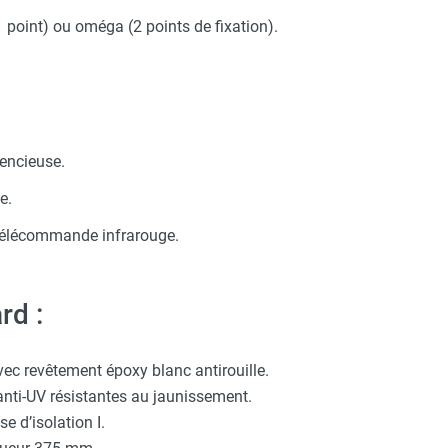
lanc - VORTICE-AXELAIR
1 point) ou oméga (2 points de fixation).
Taille XXL - HUSQVARNA
tesse, M/A et réversible - jusqu’à 5 appareils simultanément (4
c avec protège-menton Smartguard PE 10H - HUSQVARNA
ge - VORTICE-AXELAIR
lencieuse.
e.
 télécommande infrarouge.
rd :
vec revêtement époxy blanc antirouille.
anti-UV résistantes au jaunissement.
e d’isolation I.