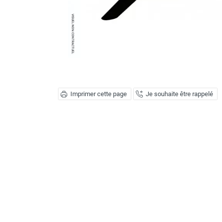
Déstratificateur ventilateur de
plafond
Déstratificateur industriel à pales
Déstratificateur industriel caréné
Déstratificateur de plafond design
Déstratificateur Airius
VMC
Caisson d'Extraction VMC Collective
Imprimer cette page
Je souhaite être rappelé
Caisson d'Extraction VMC tertiaire
Déshumidificateur d'air
Déshumidificateur mobile
professionnel
Déshumidificateur fixe
Déshumidificateur de maison et de
confort
Déshumidificateur à adsorption /
Déshydrateur
Humidificateur d'air
Purificateur d'air