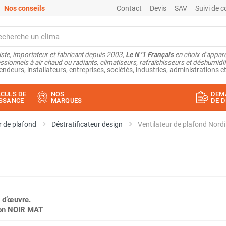
Nos conseils
Contact
Devis
SAV
Suivi de
ste, importateur et fabricant depuis 2003,
Le N°1 Français
en choix d'appare
ssionnels à air chaud ou radiants, climatiseurs, rafraîchisseurs et déshumidifi
endeurs, installateurs, entreprises, sociétés, industries, administrations et
CULS DE
NOS
DEM
SSANCE
MARQUES
DE D
r de plafond
Déstratificateur design
 d’œuvre.
tion NOIR MAT