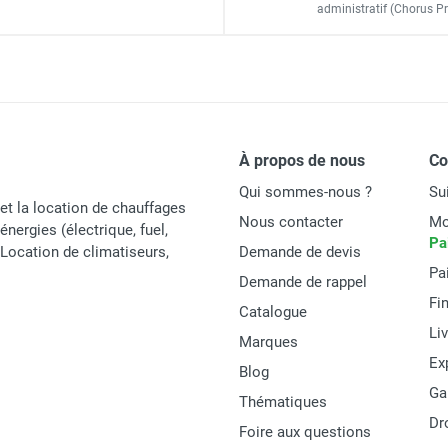
70 W
administratif
(Chorus Pr
52,6 dB(A)
ales Nordik Evolution VPNE160 - VORTICE-AXELAIR
Noir
1 488 x 495 mm
dik Evolution VPNEN140 - NOIR MAT - VORTICE-AXELAIR
À propos de nous
C
7,1 kg
Qui sommes-nous ?
Su
et la location de chauffages
Nous contacter
Mo
énergies (électrique, fuel,
Pa
t Location de climatiseurs,
Demande de devis
Pa
Vortice
Demande de rappel
Fi
Catalogue
VPNEN140
Li
Marques
NORDIK EVOLUTION R 140/56" NERO (61759)
Ex
Blog
Ga
Italie
Thématiques
Dr
Foire aux questions
8010300617596