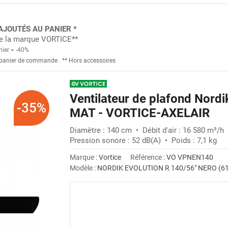
AJOUTÉS AU PANIER *
 de la marque VORTICE**
nier = -40%
panier de commande
. *
* Hors accessoires
Ventilateur de plafond Nord
-35%
MAT - VORTICE-AXELAIR
Diamètre : 140 cm • Débit d'air : 16 580 m³/h
Pression sonore : 52 dB(A) • Poids : 7,1 kg
Marque :
Vortice
Référence :
VO VPNEN140
Modèle :
NORDIK EVOLUTION R 140/56" NERO (6