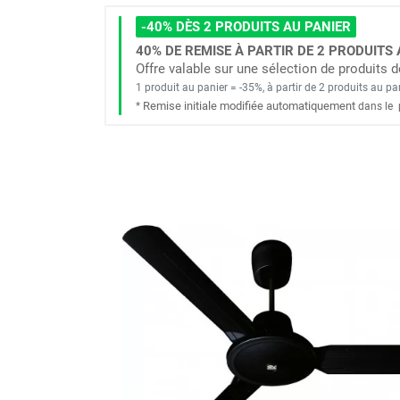
Brumisateur d'air
-40% DÈS 2 PRODUITS AU PANIER
Coffret de brumisation
40% DE REMISE À PARTIR DE 2 PRODUITS 
Ventilateur brumisateur
Offre valable sur une sélection de produits
Ventilateur / extracteur d'air mobile
1 produit au panier = -35%, à partir de 2 produits au pa
Brasseur d'air
Remise initiale modifiée automatiquement
*
dans le
Ventilateur fixe
Ventilateur industriel
Ventilateur de chantier
Ventilateur centrifuge
Ventilateur de sol
Ventilateur sur pied
Ventilateur de bureau
Ventilateur de table
Extracteur d'air mural
Extracteur d'air mural hélicoïde
Extracteur d'air mural centrifuge
Extracteur d'air mural ATEX
Extracteur d'air mural résidentiel