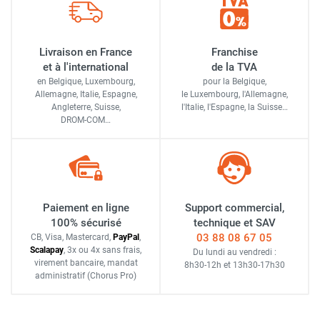
Livraison en France
Franchise
et à l'international
de la TVA
en Belgique, Luxembourg,
pour la Belgique,
Allemagne, Italie, Espagne,
le Luxembourg,
l'Allemagne,
Angleterre, Suisse,
l'Italie,
l'Espagne,
la Suisse…
DROM-COM…
Paiement en ligne
Support commercial,
100% sécurisé
technique et SAV
03 88 08 67 05
CB, Visa, Mastercard,
Pay
Pal
,
Scalapay
,
3x ou 4x sans frais
,
Du lundi au vendredi :
virement bancaire
, mandat
8h30-12h
et
13h30-17h30
administratif
(Chorus Pro)