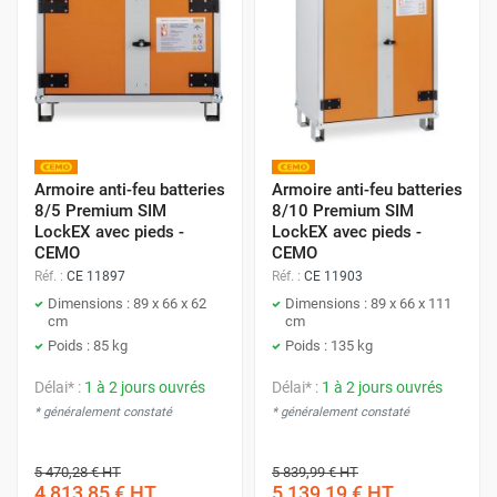
Armoire anti-feu batteries
Armoire anti-feu batteries
8/5 Premium SIM
8/10 Premium SIM
LockEX avec pieds -
LockEX avec pieds -
CEMO
CEMO
Réf. :
CE 11897
Réf. :
CE 11903
Dimensions : 89 x 66 x 62
Dimensions : 89 x 66 x 111
cm
cm
Poids : 85 kg
Poids : 135 kg
Délai* :
1 à 2 jours ouvrés
Délai* :
1 à 2 jours ouvrés
* généralement constaté
* généralement constaté
5 470,28 €
HT
5 839,99 €
HT
4 813,85 €
HT
5 139,19 €
HT