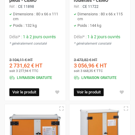
pieds - CEMO
roulettes - CEMO
Réf. :
CE 11898
Réf. :
CE 11722
Dimensions : 80 x 66 x 111
Dimensions : 80 x 66 x 115
cm
cm
Poids : 132 kg
Poids : 144 kg
Délai* :
1 à 2 jours ouvrés
Délai* :
1 à 2 jours ouvrés
* généralement constaté
* généralement constaté
3 104,11 €
HT
3 473,82 €
HT
2 731,62 €
HT
3 056,96 €
HT
soit
3 277,94 €
TTC
soit
3 668,35 €
TTC
LIVRAISON GRATUITE
LIVRAISON GRATUITE
Voir le produit
Voir le produit