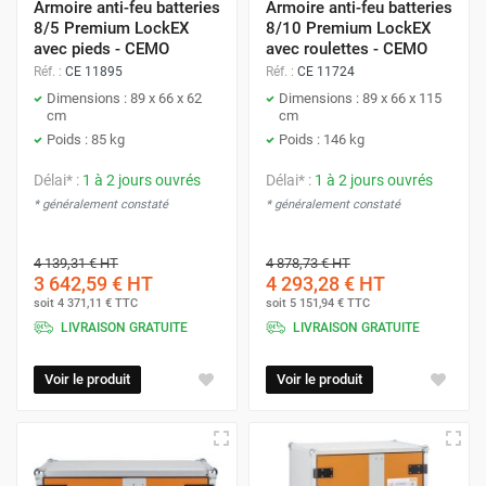
Armoire anti-feu batteries
Armoire anti-feu batteries
8/5 Premium LockEX
8/10 Premium LockEX
avec pieds - CEMO
avec roulettes - CEMO
Réf. :
CE 11895
Réf. :
CE 11724
Dimensions : 89 x 66 x 62
Dimensions : 89 x 66 x 115
cm
cm
Poids : 85 kg
Poids : 146 kg
Délai* :
1 à 2 jours ouvrés
Délai* :
1 à 2 jours ouvrés
* généralement constaté
* généralement constaté
4 139,31 €
HT
4 878,73 €
HT
3 642,59 €
HT
4 293,28 €
HT
soit
4 371,11 €
TTC
soit
5 151,94 €
TTC
LIVRAISON GRATUITE
LIVRAISON GRATUITE
Voir le produit
Voir le produit