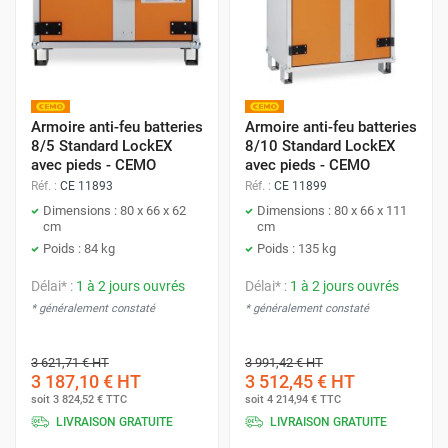
Armoire anti-feu batteries
Armoire anti-feu batteries
8/5 Standard LockEX
8/10 Standard LockEX
avec pieds - CEMO
avec pieds - CEMO
Réf. :
CE 11893
Réf. :
CE 11899
Dimensions : 80 x 66 x 62
Dimensions : 80 x 66 x 111
cm
cm
Poids : 84 kg
Poids : 135 kg
Délai* :
1 à 2 jours ouvrés
Délai* :
1 à 2 jours ouvrés
* généralement constaté
* généralement constaté
3 621,71 €
HT
3 991,42 €
HT
3 187,10 €
HT
3 512,45 €
HT
soit
3 824,52 €
TTC
soit
4 214,94 €
TTC
LIVRAISON GRATUITE
LIVRAISON GRATUITE