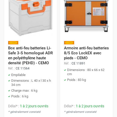
Box anti-feu batteries Li-
Armoire anti-feu batteries
Safe 3-S homologué ADR
8/5 Eco LockEX avec
en polyéthylène haute
pieds - CEMO
densité (PEHD) - CEMO
Réf. :
CE 11891
Réf. :
CE 11564
Dimensions : 80 x 66 x 62
cm
Empilable
Poids : 83 kg
Dimensions : L 40 x l 30 x h
34 cm
Charge max : 6 kg
Poids : 6 kg
Délai* :
1 à 2 jours ouvrés
Délai* :
1 à 2 jours ouvrés
* généralement constaté
* généralement constaté