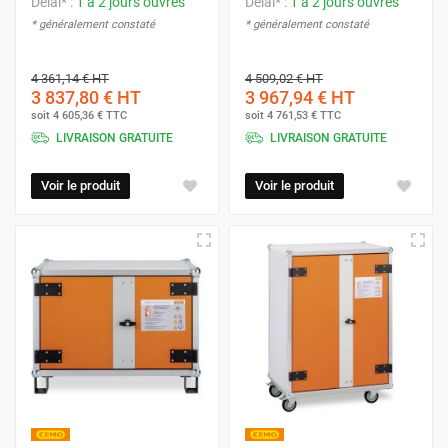
Délai* :
1 à 2 jours ouvrés
Délai* :
1 à 2 jours ouvrés
* généralement constaté
* généralement constaté
4 361,14 €
HT
4 509,02 €
HT
3 837,80 €
HT
3 967,94 €
HT
soit
4 605,36 €
TTC
soit
4 761,53 €
TTC
LIVRAISON GRATUITE
LIVRAISON GRATUITE
Voir le produit
Voir le produit