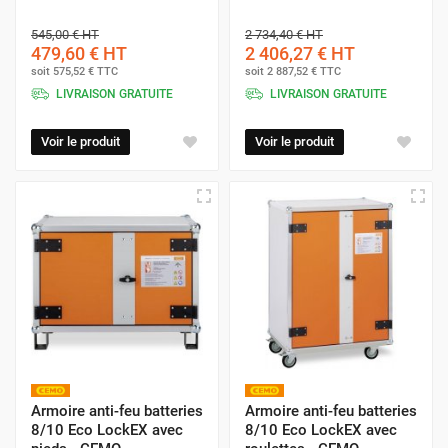
545,00 €
HT
2 734,40 €
HT
479,60 €
HT
2 406,27 €
HT
soit
575,52 €
TTC
soit
2 887,52 €
TTC
LIVRAISON GRATUITE
LIVRAISON GRATUITE
Voir le produit
Voir le produit
Armoire anti-feu batteries
Armoire anti-feu batteries
8/10 Eco LockEX avec
8/10 Eco LockEX avec