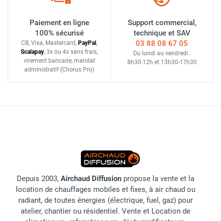
Paiement en ligne
Support commercial,
100% sécurisé
technique et SAV
03 88 08 67 05
CB, Visa, Mastercard,
Pay
Pal
,
Scalapay
,
3x ou 4x sans frais
,
Du lundi au vendredi :
virement bancaire
, mandat
8h30-12h
et
13h30-17h30
administratif
(Chorus Pro)
Depuis 2003,
Airchaud Diffusion
propose la vente et la
location de chauffages mobiles et fixes, à air chaud ou
radiant, de toutes énergies (électrique, fuel, gaz) pour
atelier, chantier ou résidentiel. Vente et Location de