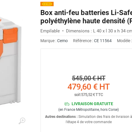
Box anti-feu batteries Li-S
polyéthylène haute densité
Empilable • Dimensions : L 40 x l 30 x h 34 c
Marque :
Cemo
Référence :
CE 11564
Modèle 
545,00 €
HT
479,60 €
HT
soit
575,52 €
TTC
LIVRAISON GRATUITE
(en France Métropolitaine, hors Corse)
Autres destinations :
Simulation des frais de livraison 
l'étape 4 de votre commande