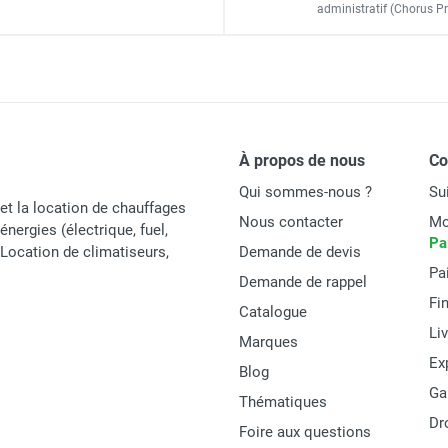
Intérieur ou extérieur
administratif
(Chorus Pr
40 x 30 x 34 cm
30 x 19 x 22 cm
Entre 1 et 2 mm
À propos de nous
C
6 kg
Qui sommes-nous ?
Su
et la location de chauffages
Nous contacter
Mo
énergies (électrique, fuel,
Pa
t Location de climatiseurs,
Demande de devis
Pa
Cemo
Demande de rappel
Fi
Catalogue
11564
Li
Marques
3-S
Ex
Blog
Ga
4052886438596
Thématiques
Dr
Foire aux questions
MATERIEL