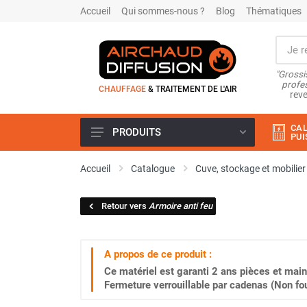
Accueil
Qui sommes-nous ?
Blog
Thématiques
"Grossi
profes
CHAUFFAGE
& TRAITEMENT DE L'AIR
reve
CAL
PRODUITS
PUI
Airchaud Location
Accueil
Catalogue
Cuve, stockage et mobilier
Climatiseur
Climatiseur mobile
Retour vers
Armoire anti feu
Climatiseur mobile résidentiel et
tertiaire
Climatiseur fixe
A propos de ce produit :
Rafraîchisseur d'air
Ce matériel est garanti
2 ans
pièces et main
Rafraichisseur d'air mobile
Fermeture verrouillable par cadenas (Non fou
Rafraîchisseur d'air gainable
Rafraichisseur d’air fixe