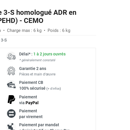
afe 3-S homologué ADR en
 (PEHD) - CEMO
m • Charge max : 6 kg • Poids : 6 kg
:
3-S
Délai* :
1 à 2 jours ouvrés
* généralement constaté
Garantie 2 ans
Pièces et main d’œuvre
Paiement
CB
100% sécurisé
(
+ d'infos
)
Paiement
via
Pay
Pal
Paiement
à
par virement
Paiement par mandat