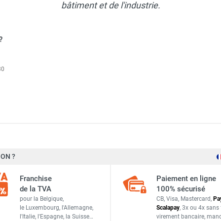
bâtiment et de l'industrie.
?
30
afe 2-S homologué ADR en polyéthylène haute densité (PEHD) - 
ON ?
Polyéthylène haute densité injecté
afe 2-L homologué ADR en polyéthylène haute densité (PEHD) - 
Franchise
Paiement en ligne
Oui
de la TVA
100% sécurisé
pour la Belgique,
CB, Visa, Mastercard,
Pa
Oui
le Luxembourg,
l'Allemagne,
Scalapay
,
3x ou 4x sans 
afe 3-S homologué ADR en polyéthylène haute densité (PEHD) - 
l'Italie,
l'Espagne,
la Suisse…
virement bancaire
, man