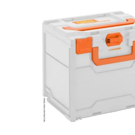
Brumisateur d'air
Coffret de brumisation
Ventilateur brumisateur
Ventilateur / extracteur d'air mobile
Brasseur d'air
Ventilateur fixe
Ventilateur industriel
Ventilateur de chantier
Ventilateur centrifuge
Ventilateur de sol
Ventilateur sur pied
Ventilateur de bureau
Ventilateur de table
Extracteur d'air mural
Extracteur d'air mural hélicoïde
Extracteur d'air mural centrifuge
Extracteur d'air mural ATEX
Extracteur d'air mural résidentiel