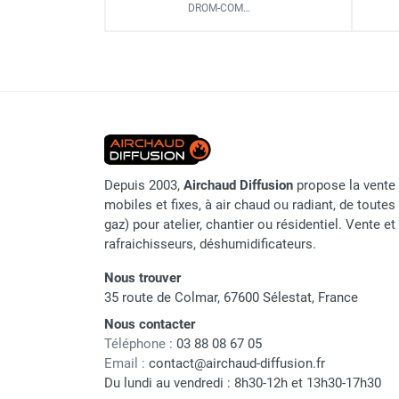
Stockage
DROM-COM…
Parasol chauffant et radiant
Dimensions extérieures
infrarouge sur mât
Parasol chauffant à gaz
Dimensions intérieures
Parasol chauffant et radiant sur
mât électrique
Épaisseur matière
Chauffe terrasse aux pellets
Poids
Chauffage infrarouge fixe mur et
plafond
Depuis 2003,
Airchaud Diffusion
propose la vente 
Chauffage radiant électrique
mobiles et fixes, à air chaud ou radiant, de toutes 
Chauffage Infrarouge électrique fixe
gaz) pour atelier, chantier ou résidentiel. Vente e
Panneau rayonnant
rafraichisseurs, déshumidificateurs.
Marque
Lustre infrarouge électrique
suspendu
Nous trouver
Référence fournisseur
35 route de Colmar, 67600 Sélestat, France
Réglette et cassette rayonnante
Chauffage tube radiant et radiant
Nom du modèle
Nous contacter
lumineux au gaz
Téléphone :
03 88 08 67 05
Code EAN
Chauffage radiant tube suspendu
Email :
contact@airchaud-diffusion.fr
Du lundi au vendredi : 8h30-12h et 13h30-17h30
au gaz
Classement produit