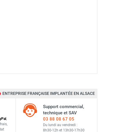
CEMO
ENTREPRISE FRANÇAISE IMPLANTÉE EN ALSACE
CEMO
Support commercial,
technique et SAV
03 88 08 67 05
y
Pal
,
frais
,
Du lundi au vendredi :
CEMO
dat
8h30-12h
et
13h30-17h30