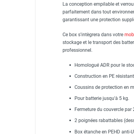
La conception empilable et verrou
Chauffage FARM au gaz
parfaitement dans tout environneme
Chauffage FARM au fioul
garantissant une protection suppl
Chauffage d'atelier granulés / bois /
carton
Ce box s'intègrera dans votre
mobi
Chaudière fixe à eau
stockage et le transport des batte
Aérotherme fixe mural
professionnel.
Aérotherme électrique
Aérotherme au gaz
Aérotherme à eau chaude ou froide
Homologué ADR pour le stocka
Aérotherme au fioul
Construction en PE résistan
Aérotherme pompe à chaleur
(détente directe)
Coussins de protection en m
Chauffage mobile électrique, fioul et
Pour batterie jusqu'à 5 kg.
gaz
Chauffage mobile électrique
Fermeture du couvercle par 2
Chauffage électrique soufflant
2 poignées rabattables (dess
Chauffage haute température pour
étuvage industriel ou destruction
Box étanche en PEHD anti-UV