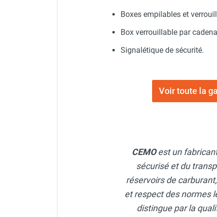
punaises de lit
Boxes empilables et verrouil
Chauffage électrique infrarouge
Chauffage électrique par convection
Box verrouillable par cadena
Chauffage mobile au fioul et GNR
Chauffage fioul soufflant avec
Signalétique de sécurité.
cheminée et réservoir intégré
Chauffage fioul soufflant avec
cheminée à raccorder sur citerne
Voir toute la
Chauffage fioul soufflant sans
cheminée à combustion directe
Chauffage fioul
infrarouge/rayonnant
Chauffage mobile au gaz propane /
CEMO
est un fabrican
butane
sécurisé et du transp
Chauffage mobile au gaz à
combustion directe
réservoirs de carburant
Chauffage mobile au gaz à
et respect des normes le
combustion indirecte
distingue par la qua
Chauffage mobile au gaz rayonnant