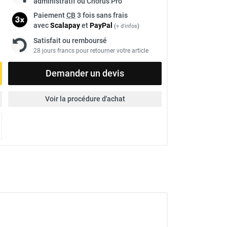
administratif ou Chorus Pro
Paiement
CB
3 fois sans frais
avec
Scalapay
et
Pay
Pal
(
+ d'infos
)
Satisfait ou remboursé
28 jours francs pour retourner votre article
Demander un devis
Voir la procédure d'achat