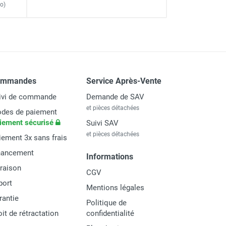
o)
ommandes
Service Après-Vente
ivi de commande
Demande de SAV
et pièces détachées
des de paiement
iement sécurisé
Suivi SAV
et pièces détachées
iement 3x sans frais
nancement
Informations
vraison
CGV
port
Mentions légales
rantie
Politique de
oit de rétractation
confidentialité