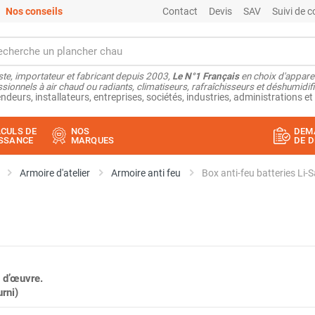
Nos conseils
Contact
Devis
SAV
Suivi de
ste, importateur et fabricant depuis 2003,
Le N°1 Français
en choix d'appare
sionnels à air chaud ou radiants, climatiseurs, rafraîchisseurs et déshumidifi
ndeurs, installateurs, entreprises, sociétés, industries, administrations et 
CULS DE
NOS
DEM
SSANCE
MARQUES
DE D
Armoire d'atelier
Armoire anti feu
 d’œuvre.
rni)