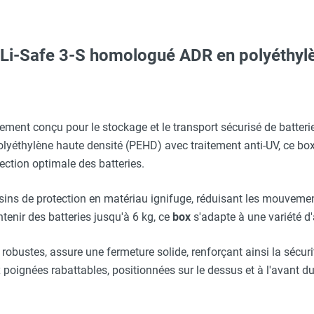
s Li-Safe 3-S homologué ADR en polyéthyl
 avec protège-menton Smartguard PE 10H - HUSQVARNA
c avec protège-menton Smartguard PE 10H - HUSQVARNA
 camion hayon - CEMO
boxes batteries Li-Safe - CEMO
ent conçu pour le stockage et le transport sécurisé de batteri
 polyéthylène haute densité (PEHD) avec traitement anti-UV, ce bo
erre-tête réglable - HUSQVARNA
ection optimale des batteries.
locage du BOX sur console - CEMO
sins de protection en matériau ignifuge, réduisant les mouvement
aille L - HUSQVARNA
tenir des batteries jusqu'à 6 kg, ce
box
s'adapte à une variété d'
elle (valise Systainer ou L-BOXX) - CEMO
 robustes, assure une fermeture solide, renforçant ainsi la sécu
Taille M - HUSQVARNA
ux poignées rabattables, positionnées sur le dessus et à l'avant d