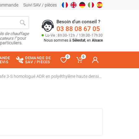
 commande
Suivi SAV / pièces
Besoin d'un conseil ?
03 88 08 67 05
ils de chauffage
Lu
-
Ve
: 8
h
30
-
12
h
/ 13
h
30
-
17
h
30
cateurs !"
pour
Nous sommes à
Sélestat
, en
Alsace
particuliers.
0
0
ANDE
DEMANDE DE
EVIS
SAV / PIÈCES
Box anti-feu batteries Li-Safe 3-S homologué ADR en polyéthylène haute densité (PEHD) - CEMO