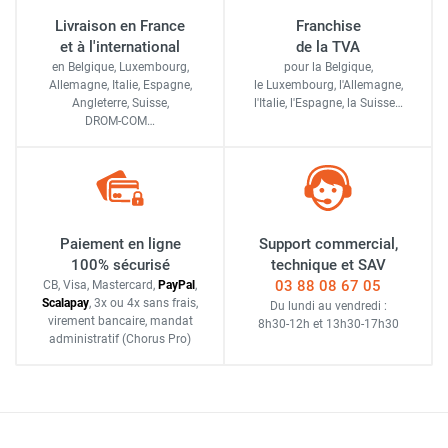
Livraison en France
Franchise
et à l'international
de la TVA
en Belgique, Luxembourg,
pour la Belgique,
Allemagne, Italie, Espagne,
le Luxembourg,
l'Allemagne,
Angleterre, Suisse,
l'Italie,
l'Espagne,
la Suisse…
DROM-COM…
Paiement en ligne
Support commercial,
100% sécurisé
technique et SAV
03 88 08 67 05
CB, Visa, Mastercard,
Pay
Pal
,
Scalapay
,
3x ou 4x sans frais
,
Du lundi au vendredi :
virement bancaire
, mandat
8h30-12h
et
13h30-17h30
administratif
(Chorus Pro)