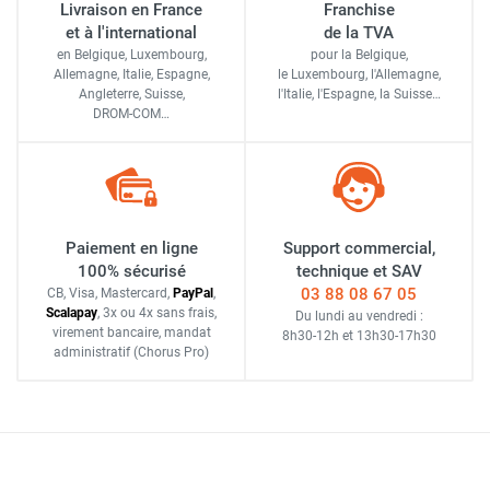
Livraison en France
Franchise
et à l'international
de la TVA
en Belgique, Luxembourg,
pour la Belgique,
Allemagne, Italie, Espagne,
le Luxembourg,
l'Allemagne,
Angleterre, Suisse,
l'Italie,
l'Espagne,
la Suisse…
DROM-COM…
Paiement en ligne
Support commercial,
100% sécurisé
technique et SAV
03 88 08 67 05
CB, Visa, Mastercard,
Pay
Pal
,
Scalapay
,
3x ou 4x sans frais
,
Du lundi au vendredi :
virement bancaire
, mandat
8h30-12h
et
13h30-17h30
administratif
(Chorus Pro)