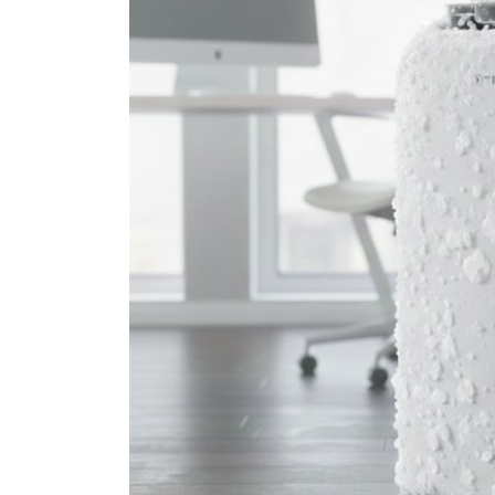
Brumisateur d'air
Coffret de brumisation
Ventilateur brumisateur
Ventilateur / extracteur d'air mobile
Brasseur d'air
Ventilateur fixe
Ventilateur industriel
Ventilateur de chantier
Ventilateur centrifuge
Ventilateur de sol
Ventilateur sur pied
Ventilateur de bureau
Ventilateur de table
Extracteur d'air mural
Extracteur d'air mural hélicoïde
Extracteur d'air mural centrifuge
Extracteur d'air mural ATEX
Extracteur d'air mural résidentiel