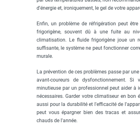
Chaudière mobile à eau
d'énergie et, ironiquement, le gel de votre appare
Chauffage mobile au bois
Gaine pour chauffage mobile
Enfin, un problème de réfrigération peut êtr
Chauffage pour serre et bâtiment
frigorigène, souvent dû à une fuite au ni
d'élevage
climatisation. Le fluide frigorigène joue un 
Chauffage FARM au gaz
suffisante, le système ne peut fonctionner corr
Chauffage FARM au fioul
murale.
Chauffage mobile au gaz rayonnant
Rideau d'air et rideau rayonnant
La prévention de ces problèmes passe par une 
Rideau d'air chaud
Rideau d'air chaud électrique
avant-coureurs de dysfonctionnement. Si 
Rideau d'air chaud encastrable
minutieuse par un professionnel peut aider à id
Rideau d'air eau chaude
nécessaires. Garder votre climatiseur en bon 
Rideau d'air chaud pour pompe à
aussi pour la durabilité et l'efficacité de l'app
chaleur
peut vous épargner bien des tracas et assur
Rideau d'air pour portes tournantes
chauds de l'année.
Rideau d'air ambiant
Rideau d'air froid
Rideau isolant thermique