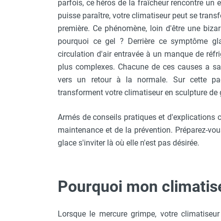
parfois, ce héros de la fraîcheur rencontre un 
Chauffage FARM au gaz
puisse paraître, votre climatiseur peut se tra
Chauffage FARM au fioul
première. Ce phénomène, loin d'être une bizarr
Chauffage d'atelier granulés / bois /
pourquoi ce gel ? Derrière ce symptôme glac
carton
circulation d'air entravée à un manque de réf
Chaudière fixe à eau
plus complexes. Chacune de ces causes a sa so
Aérotherme fixe mural
vers un retour à la normale. Sur cette pa
Aérotherme électrique
transforment votre climatiseur en sculpture de 
Aérotherme au gaz
Aérotherme à eau chaude ou froide
Armés de conseils pratiques et d'explications 
Aérotherme au fioul
Aérotherme pompe à chaleur
maintenance et de la prévention. Préparez-vous 
(détente directe)
glace s'inviter là où elle n'est pas désirée.
Chauffage mobile électrique, fioul et
gaz
Chauffage mobile électrique
Pourquoi mon climatiseu
Chauffage électrique soufflant
Chauffage haute température pour
étuvage industriel ou destruction
Lorsque le mercure grimpe, votre climatiseur 