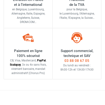
et à l'international
de la TVA
en Belgique, Luxembourg,
pour la Belgique,
Allemagne, Italie, Espagne,
le Luxembourg,
l'Allemagne,
Angleterre, Suisse,
l'Italie,
l'Espagne,
la Suisse…
DROM-COM…
Paiement en ligne
Support commercial,
100% sécurisé
technique et SAV
03 88 08 67 05
CB, Visa, Mastercard,
Pay
Pal
,
Scalapay
,
3x ou 4x sans frais
,
Du lundi au vendredi :
virement bancaire
, mandat
8h30-12h
et
13h30-17h30
administratif
(Chorus Pro)