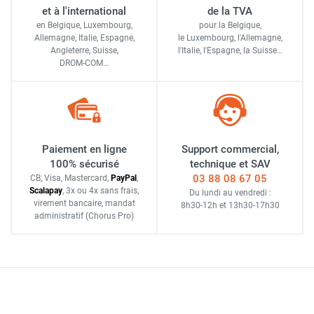
et à l'international
de la TVA
en Belgique, Luxembourg,
pour la Belgique,
Allemagne, Italie, Espagne,
le Luxembourg,
l'Allemagne,
Angleterre, Suisse,
l'Italie,
l'Espagne,
la Suisse…
DROM-COM…
Paiement en ligne
Support commercial,
100% sécurisé
technique et SAV
03 88 08 67 05
CB, Visa, Mastercard,
Pay
Pal
,
Scalapay
,
3x ou 4x sans frais
,
Du lundi au vendredi :
virement bancaire
, mandat
8h30-12h
et
13h30-17h30
administratif
(Chorus Pro)