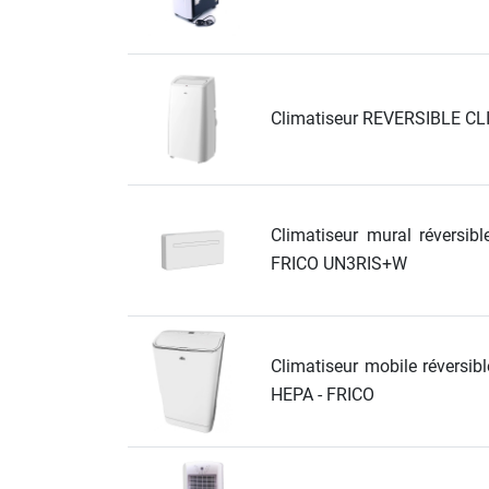
Chaudière mobile à eau
Chauffage mobile au bois
Gaine pour chauffage mobile
Chauffage pour serre et bâtiment
Climatiseur REVERSIBLE CL
d'élevage
Chauffage FARM au gaz
Chauffage FARM au fioul
Chauffage mobile au gaz rayonnant
Rideau d'air et rideau rayonnant
Climatiseur mural réversi
Rideau d'air chaud
FRICO UN3RIS+W
Rideau d'air chaud électrique
Rideau d'air chaud encastrable
Rideau d'air eau chaude
Rideau d'air chaud pour pompe à
Climatiseur mobile réversib
chaleur
HEPA - FRICO
Rideau d'air pour portes tournantes
Rideau d'air ambiant
Rideau d'air froid
Rideau isolant thermique