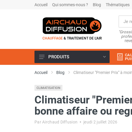
Accueil
Qui sommes-nous ?
Blog
Thématiques
"Grossi
profes
CHAUFFAGE
& TRAITEMENT DE L'AIR
reve
CAL
PRODUITS
PUI
Airchaud Location
Accueil
Blog
Climatiseur "Premier Prix" à moin
Climatiseur
Climatiseur mobile
CLIMATISATION
Climatiseur mobile résidentiel et
tertiaire
Climatiseur "Premier
Climatiseur fixe
bonne affaire ou reg
Rafraîchisseur d'air
Rafraichisseur d'air mobile
Par Airchaud Diffusion
jeudi 2 juillet 2026
Rafraîchisseur d'air gainable
Rafraichisseur d’air fixe