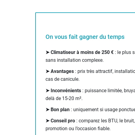
Neutraliseur d'odeur
Hygiène
Sèche-main et sèche-cheveux
Distributeur de savon
Chauffage fixe atelier
On vous fait gagner du temps
Chauffage d'atelier fixe au fioul et
GNR
➤ Climatiseur à moins de 250 €
: le plus 
Chauffage au fioul avec réservoir
sans installation complexe.
intégré
Chauffage au fioul à raccorder sur
➤ Avantages
: prix très attractif, installa
citerne
cas de canicule.
Aérotherme au fioul
➤ Inconvénients
: puissance limitée, bruya
Chauffage polycombustible / huile
delà de 15-20 m².
Chauffage d'atelier fixe avec brûleur
gaz
➤ Bon plan
: uniquement si usage ponctuel
Chauffage d'atelier suspendu
Chauffage suspendu au fioul
➤ Conseil pro
: comparez les BTU, le bruit,
Chauffage suspendu au gaz
promotion ou l’occasion fiable.
Chauffage FARM