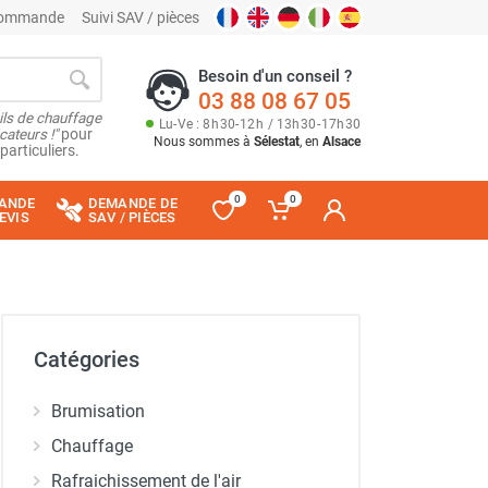
 commande
Suivi SAV / pièces
Besoin d'un conseil ?
03 88 08 67 05
ils de chauffage
Lu
-
Ve
: 8
h
30
-
12
h
/ 13
h
30
-
17
h
30
cateurs !"
pour
Nous sommes à
Sélestat
, en
Alsace
particuliers.
0
0
ANDE
DEMANDE DE
EVIS
SAV / PIÈCES
Catégories
Brumisation
Chauffage
Rafraichissement de l'air