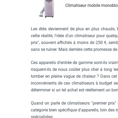
Climatiseur mobile monobl
Parasol chauffant et radiant
infrarouge sur mât
Parasol chauffant à gaz
Parasol chauffant et radiant sur
Les étés deviennent de plus en plus chauds, t
mât électrique
cette réalité, l'idée d'un climatiseur pour que
Chauffe terrasse aux pellets
prix", souvent affichés à moins de 250 €, semb
Chauffage infrarouge fixe mur et
sans se ruiner. Mais derrière cette promesse de
plafond
Chauffage radiant électrique
Ces appareils d'entrée de gamme sont-ils vraime
Chauffage Infrarouge électrique fixe
Panneau rayonnant
risquent-ils de nous coûter plus cher à long 
Lustre infrarouge électrique
tomber en pleine vague de chaleur ? Dans cet a
suspendu
inconvénients de ces climatiseurs à budget serr
Réglette et cassette rayonnante
déterminer si un tel achat est réellement un bo
Chauffage tube radiant et radiant
lumineux au gaz
Quand on parle de climatiseurs "premier prix"
Chauffage radiant tube suspendu
catégorie bien spécifique d'appareils, loin des 
au gaz
spécialistes.