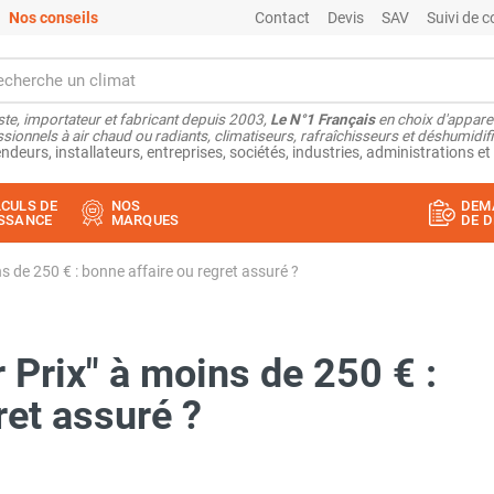
Nos conseils
Contact
Devis
SAV
Suivi de
ste, importateur et fabricant depuis 2003,
Le N°1 Français
en choix d'appare
sionnels à air chaud ou radiants, climatiseurs, rafraîchisseurs et déshumidifi
ndeurs, installateurs, entreprises, sociétés, industries, administrations et 
CULS DE
NOS
DEM
SSANCE
MARQUES
DE D
s de 250 € : bonne affaire ou regret assuré ?
 Prix" à moins de 250 € :
ret assuré ?