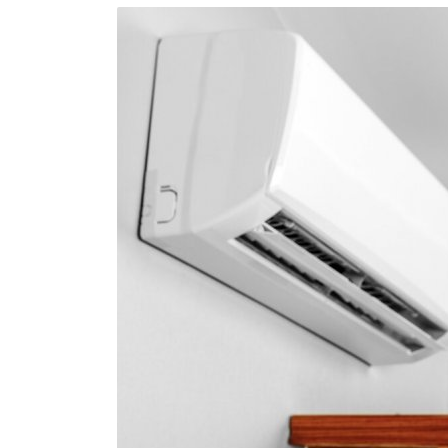
Brumisateur d'air
Coffret de brumisation
Ventilateur brumisateur
Ventilateur / extracteur d'air mobile
Brasseur d'air
Ventilateur fixe
Ventilateur industriel
Ventilateur de chantier
Ventilateur centrifuge
Ventilateur de sol
Ventilateur sur pied
Ventilateur de bureau
Ventilateur de table
Extracteur d'air mural
Extracteur d'air mural hélicoïde
Extracteur d'air mural centrifuge
Extracteur d'air mural ATEX
Extracteur d'air mural résidentiel