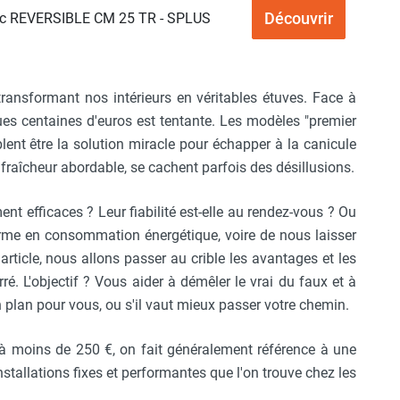
Découvrir
oc REVERSIBLE CM 25 TR - SPLUS
ransformant nos intérieurs en véritables étuves. Face à
lques centaines d'euros est tentante. Les modèles "premier
lent être la solution miracle pour échapper à la canicule
 fraîcheur abordable, se cachent parfois des désillusions.
nt efficaces ? Leur fiabilité est-elle au rendez-vous ? Ou
terme en consommation énergétique, voire de nous laisser
rticle, nous allons passer au crible les avantages et les
é. L'objectif ? Vous aider à démêler le vrai du faux et à
n plan pour vous, ou s'il vaut mieux passer votre chemin.
 à moins de 250 €, on fait généralement référence à une
installations fixes et performantes que l'on trouve chez les