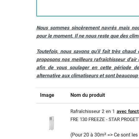
Chauffage FARM au gaz
Chauffage FARM au fioul
Chauffage d'atelier granulés / bois /
Nous sommes sincèrement navrés mais nous
carton
pour le moment. Il ne nous reste que des clima
Chaudière fixe à eau
Aérotherme fixe mural
Toutefois, nous savons qu'il fait très chau
Aérotherme électrique
Aérotherme au gaz
proposons nos meilleurs rafraîchisseur d'air d
Aérotherme à eau chaude ou froide
afin de vous soulager en cette période de
Aérotherme au fioul
alternative aux climatiseurs et sont beaucoup
Aérotherme pompe à chaleur
(détente directe)
Image
Nom du produit
Chauffage mobile électrique, fioul et
gaz
Chauffage mobile électrique
Rafraîchisseur 2 en 1
avec fonct
Chauffage électrique soufflant
FRE 130 FREEZE - STAR PROGET
Chauffage haute température pour
étuvage industriel ou destruction
(Pour 20 à 30m² => Ce sont les 