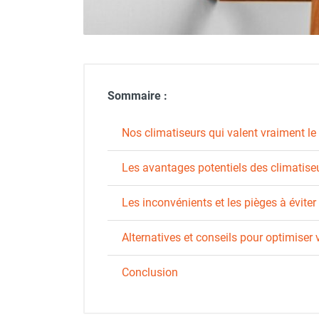
Déstratificateur ventilateur de
plafond
Déstratificateur industriel à pales
Déstratificateur industriel caréné
Déstratificateur de plafond design
Déstratificateur Airius
Sommaire :
VMC
Caisson d'Extraction VMC Collective
Nos climatiseurs qui valent vraiment le
Caisson d'Extraction VMC tertiaire
Déshumidificateur d'air
Les avantages potentiels des climatise
Déshumidificateur mobile
professionnel
Les inconvénients et les pièges à éviter
Déshumidificateur fixe
Déshumidificateur de maison et de
Alternatives et conseils pour optimiser 
confort
Déshumidificateur à adsorption /
Conclusion
Déshydrateur
Humidificateur d'air
Purificateur d'air