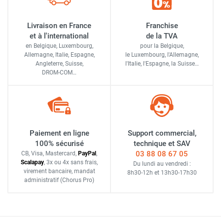
Livraison en France
Franchise
et à l'international
de la TVA
en Belgique, Luxembourg,
pour la Belgique,
Allemagne, Italie, Espagne,
le Luxembourg,
l'Allemagne,
Angleterre, Suisse,
l'Italie,
l'Espagne,
la Suisse…
DROM-COM…
Paiement en ligne
Support commercial,
100% sécurisé
technique et SAV
03 88 08 67 05
CB, Visa, Mastercard,
Pay
Pal
,
Scalapay
,
3x ou 4x sans frais
,
Du lundi au vendredi :
virement bancaire
, mandat
8h30-12h
et
13h30-17h30
administratif
(Chorus Pro)