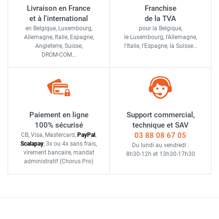
Livraison en France
Franchise
et à l'international
de la TVA
en Belgique, Luxembourg,
pour la Belgique,
Allemagne, Italie, Espagne,
le Luxembourg,
l'Allemagne,
Angleterre, Suisse,
l'Italie,
l'Espagne,
la Suisse…
DROM-COM…
Paiement en ligne
Support commercial,
100% sécurisé
technique et SAV
03 88 08 67 05
CB, Visa, Mastercard,
Pay
Pal
,
Scalapay
,
3x ou 4x sans frais
,
Du lundi au vendredi :
virement bancaire
, mandat
8h30-12h
et
13h30-17h30
administratif
(Chorus Pro)