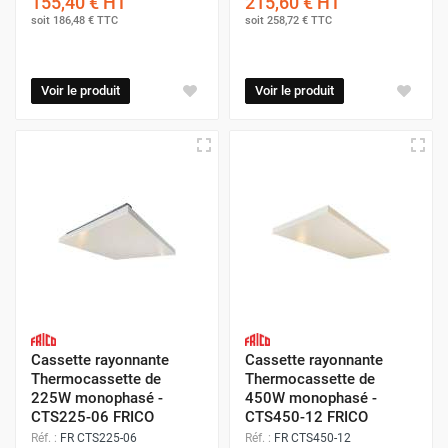
155,40 €
HT
215,60 €
HT
soit
186,48 €
TTC
soit
258,72 €
TTC
Voir le produit
Voir le produit
Cassette rayonnante
Cassette rayonnante
Thermocassette de
Thermocassette de
225W monophasé -
450W monophasé -
CTS225-06 FRICO
CTS450-12 FRICO
Réf. :
FR CTS225-06
Réf. :
FR CTS450-12