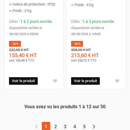
Indice de protection : IP20
Poids : 4 kg
Poids : 2 kg
Délai :
1 à 2 jours ouvrés
Délai :
1 à 2 jours ouvrés
Disponibilité vérifiée le
Disponibilité vérifiée le
08/08/2026 à 09h08
08/08/2026 à 10h08
-30%
-30%
222,00 €
HT
308,00 €
HT
155,40 €
HT
215,60 €
HT
soit
186,48 €
TTC
soit
258,72 €
TTC
Voir le produit
Voir le produit
Vous avez vu les produits 1 à 12 sur 50
(page actuelle)
1
2
3
4
5