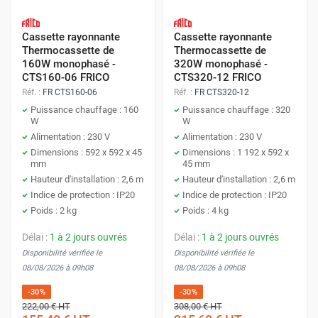
Cassette rayonnante
Cassette rayonnante
Thermocassette de
Thermocassette de
160W monophasé -
320W monophasé -
CTS160-06 FRICO
CTS320-12 FRICO
Réf. :
FR CTS160-06
Réf. :
FR CTS320-12
Puissance chauffage : 160
Puissance chauffage : 320
W
W
Alimentation : 230 V
Alimentation : 230 V
Dimensions : 592 x 592 x 45
Dimensions : 1 192 x 592 x
mm
45 mm
Hauteur d'installation : 2,6 m
Hauteur d'installation : 2,6 m
Indice de protection : IP20
Indice de protection : IP20
Poids : 2 kg
Poids : 4 kg
Délai :
1 à 2 jours ouvrés
Délai :
1 à 2 jours ouvrés
Disponibilité vérifiée le
Disponibilité vérifiée le
08/08/2026 à 09h08
08/08/2026 à 09h08
-30%
-30%
222,00 €
HT
308,00 €
HT