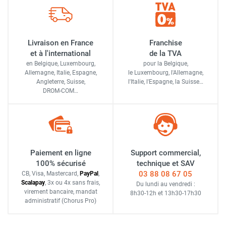
Livraison en France
Franchise
et à l'international
de la TVA
en Belgique, Luxembourg,
pour la Belgique,
Allemagne, Italie, Espagne,
le Luxembourg,
l'Allemagne,
Angleterre, Suisse,
l'Italie,
l'Espagne,
la Suisse…
DROM-COM…
Paiement en ligne
Support commercial,
100% sécurisé
technique et SAV
03 88 08 67 05
CB, Visa, Mastercard,
Pay
Pal
,
Scalapay
,
3x ou 4x sans frais
,
Du lundi au vendredi :
virement bancaire
, mandat
8h30-12h
et
13h30-17h30
administratif
(Chorus Pro)