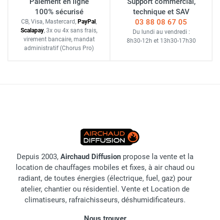
Paiement en ligne
Support commercial,
100% sécurisé
technique et SAV
03 88 08 67 05
CB, Visa, Mastercard,
Pay
Pal
,
Scalapay
,
3x ou 4x sans frais
,
Du lundi au vendredi :
virement bancaire
, mandat
8h30-12h
et
13h30-17h30
administratif
(Chorus Pro)
Depuis 2003,
Airchaud Diffusion
propose la vente et la
location de chauffages mobiles et fixes, à air chaud ou
radiant, de toutes énergies (électrique, fuel, gaz) pour
atelier, chantier ou résidentiel. Vente et Location de
climatiseurs, rafraichisseurs, déshumidificateurs.
Nous trouver