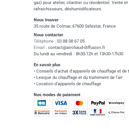
punaises de lit
gaz) pour atelier, chantier ou résidentiel. Vente e
Chauffage électrique infrarouge
rafraichisseurs, déshumidificateurs.
Chauffage électrique par convection
Nous trouver
Chauffage mobile au fioul et GNR
35 route de Colmar, 67600 Sélestat, France
Chauffage fioul soufflant avec
Nous contacter
cheminée et réservoir intégré
Téléphone :
03 88 08 67 05
Chauffage fioul soufflant avec
Email :
contact@airchaud-diffusion.fr
cheminée à raccorder sur citerne
Du lundi au vendredi : 8h30-12h et 13h30-17h30
Chauffage fioul soufflant sans
cheminée à combustion directe
En savoir plus
Chauffage fioul
•
Conseils d'achat d'appareils de chauffage et de t
•
Lexique du chauffage et du traitement de l'air
infrarouge/rayonnant
•
Location d'appareils de chauffage
Chauffage mobile au gaz propane /
butane
Nos modes de paiement
Chauffage mobile au gaz à
combustion directe
Chauffage mobile au gaz à
combustion indirecte
Chauffage mobile au gaz rayonnant