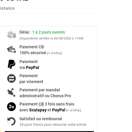
istance
Délai :
1 à 2 jours ouvrés
Disponibilité vérifiée le 06/08/2026 à 11h08
Paiement
CB
100% sécurisé
(
+ d'infos
)
Paiement
via
Pay
Pal
Paiement
par virement
Paiement par mandat
administratif ou Chorus Pro
Paiement
CB
3 fois sans frais
avec
Scalapay
et
Pay
Pal
(
+ d'infos
)
Satisfait ou remboursé
28 jours francs pour retourner votre article