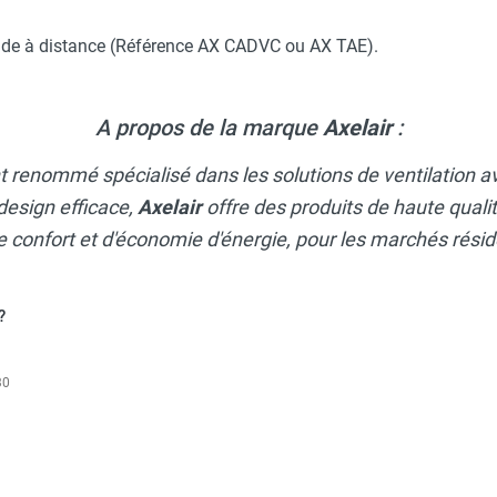
de à distance (Référence AX CADVC ou AX TAE).
quaVent série VCVA043 - AXELAIR
A propos de la marque
Axelair
:
nt renommé spécialisé dans les solutions de ventilation
quaVent série VCVB043 - AXELAIR
design efficace,
Axelair
offre des produits de haute qual
confort et d'économie d'énergie, pour les marchés rési
quaVent série VCVA053 - AXELAIR
?
30
quaVent série VCVB023 - AXELAIR