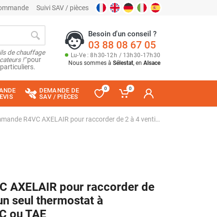
 commande
Suivi SAV / pièces
Besoin d'un conseil ?
03 88 08 67 05
ils de chauffage
Lu
-
Ve
: 8
h
30
-
12
h
/ 13
h
30
-
17
h
30
cateurs !"
pour
Nous sommes à
Sélestat
, en
Alsace
particuliers.
0
0
ANDE
DEMANDE DE
EVIS
SAV / PIÈCES
Interface de commande R4VC AXELAIR pour raccorder de 2 à 4 ventilo convecteur sur un seul thermostat à commande à distance CADVC ou TAE
C AXELAIR pour raccorder de
un seul thermostat à
C ou TAE