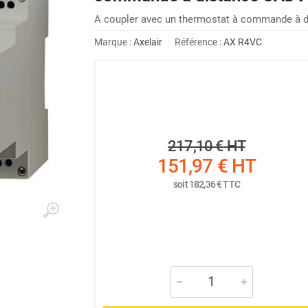
A coupler avec un thermostat à commande à d
Marque :
Axelair
Référence :
AX R4VC
217,10 €
HT
151,97 €
HT
soit
182,36 €
TTC