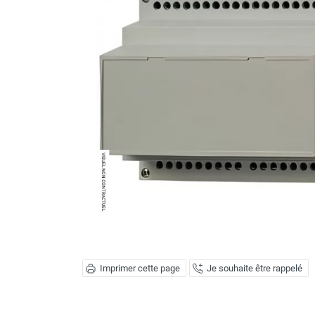
Brumisateur d'air
Coffret de brumisation
Ventilateur brumisateur
Ventilateur / extracteur d'air mobile
Brasseur d'air
Ventilateur fixe
Ventilateur industriel
Ventilateur de chantier
Ventilateur centrifuge
Ventilateur de sol
Ventilateur sur pied
Ventilateur de bureau
Ventilateur de table
Extracteur d'air mural
Extracteur d'air mural hélicoïde
Extracteur d'air mural centrifuge
Imprimer cette page
Je souhaite être rappelé
Extracteur d'air mural ATEX
Extracteur d'air mural résidentiel