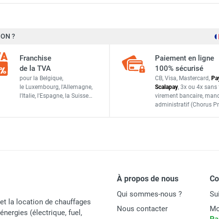
ON ?
0,34 kg
Franchise
Paiement en ligne
de la TVA
100% sécurisé
pour la Belgique,
CB, Visa, Mastercard,
Pa
le Luxembourg,
l'Allemagne,
Scalapay
,
3x ou 4x sans 
l'Italie,
l'Espagne,
la Suisse…
virement bancaire
, man
administratif
(Chorus Pr
Axelair
R4VC
Italie
8031025011148
À propos de nous
C
ACCESSOIRES
Qui sommes-nous ?
Su
et la location de chauffages
Nous contacter
Mo
énergies (électrique, fuel,