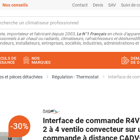
Nos conseils
Contact
Devis
SAV
Suivi de
ste, importateur et fabricant depuis 2003,
Le N°1 Français
en choix d'appare
sionnels à air chaud ou radiants, climatiseurs, rafraîchisseurs et déshumidifi
ndeurs, installateurs, entreprises, sociétés, industries, administrations et 
CULS DE
NOS
DEM
SSANCE
MARQUES
DE D
s et pièces détachées
Régulation - Thermostat
Interface de commande R4V
-30%
2 à 4 ventilo convecteur sur 
commande à distance CADV