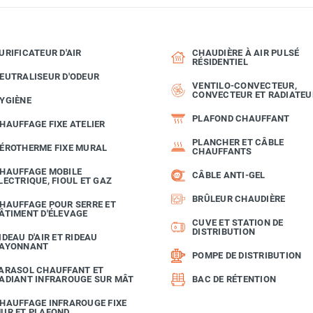
URIFICATEUR D'AIR
CHAUDIÈRE À AIR PULSÉ
RÉSIDENTIEL
EUTRALISEUR D'ODEUR
VENTILO-CONVECTEUR,
CONVECTEUR ET RADIATEU
YGIÈNE
PLAFOND CHAUFFANT
HAUFFAGE FIXE ATELIER
PLANCHER ET CÂBLE
ÉROTHERME FIXE MURAL
CHAUFFANTS
HAUFFAGE MOBILE
CÂBLE ANTI-GEL
LECTRIQUE, FIOUL ET GAZ
BRÛLEUR CHAUDIÈRE
HAUFFAGE POUR SERRE ET
ÂTIMENT D'ÉLEVAGE
CUVE ET STATION DE
DISTRIBUTION
IDEAU D'AIR ET RIDEAU
AYONNANT
POMPE DE DISTRIBUTION
ARASOL CHAUFFANT ET
ADIANT INFRAROUGE SUR MÂT
BAC DE RÉTENTION
HAUFFAGE INFRAROUGE FIXE
UR ET PLAFOND