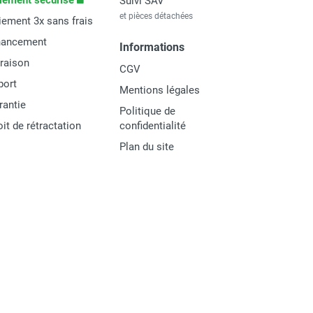
iement sécurisé
Suivi SAV
et pièces détachées
iement 3x sans frais
nancement
Informations
vraison
CGV
port
Mentions légales
rantie
Politique de
oit de rétractation
confidentialité
Plan du site