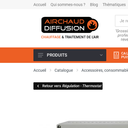
Accueil
Qui sommes-nous ?
Blog
Thématiques
"Grossi
profes
CHAUFFAGE
& TRAITEMENT DE L'AIR
reve
CAL
PRODUITS
PUI
Airchaud Location
Accueil
Catalogue
Accessoires, consommable
Climatiseur
Climatiseur mobile
Retour vers
Régulation - Thermostat
Climatiseur mobile résidentiel et
tertiaire
Climatiseur fixe
Rafraîchisseur d'air
Rafraichisseur d'air mobile
Rafraîchisseur d'air gainable
Rafraichisseur d’air fixe