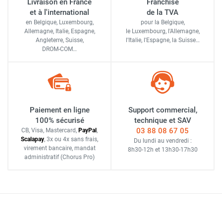
Livraison en France
Franchise
et à l'international
de la TVA
en Belgique, Luxembourg,
pour la Belgique,
Allemagne, Italie, Espagne,
le Luxembourg,
l'Allemagne,
Angleterre, Suisse,
l'Italie,
l'Espagne,
la Suisse…
DROM-COM…
Paiement en ligne
Support commercial,
100% sécurisé
technique et SAV
03 88 08 67 05
CB, Visa, Mastercard,
Pay
Pal
,
Scalapay
,
3x ou 4x sans frais
,
Du lundi au vendredi :
virement bancaire
, mandat
8h30-12h
et
13h30-17h30
administratif
(Chorus Pro)