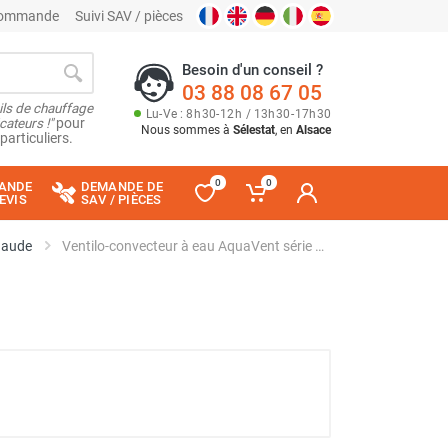
 commande
Suivi SAV / pièces
Besoin d'un conseil ?
03 88 08 67 05
ils de chauffage
Lu
-
Ve
: 8
h
30
-
12
h
/ 13
h
30
-
17
h
30
cateurs !"
pour
Nous sommes à
Sélestat
, en
Alsace
particuliers.
0
0
ANDE
DEMANDE DE
EVIS
SAV / PIÈCES
haude
Ventilo-convecteur à eau AquaVent série VCVAS023 - AXELAIR