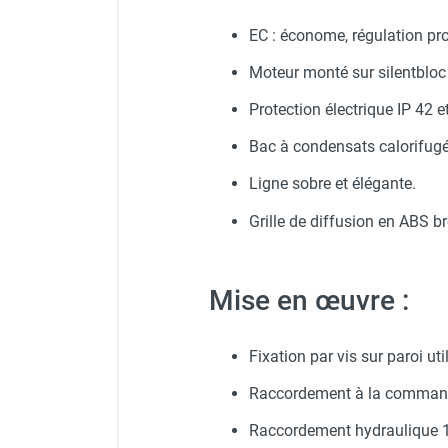
Gants classiques - HUSQV
Appareil de désembouage 
Chauffage FARM au gaz
EC : économe, régulation pr
Chauffage FARM au fioul
Chauffage d'atelier granulés / bois /
Moteur monté sur silentbloc 
Lunettes de protection PR
Kit vanne 3 voies, avec 2 fl
carton
Protection électrique IP 42 
Chaudière fixe à eau
Thermostat intégré pour ven
Aérotherme fixe mural
Bac à condensats calorifugé
Aérotherme électrique
Ligne sobre et élégante.
Aérotherme au gaz
Aérotherme à eau chaude ou froide
Grille de diffusion en ABS br
Aérotherme au fioul
Aérotherme pompe à chaleur
(détente directe)
Mise en œuvre :
Chauffage mobile électrique, fioul et
gaz
Fixation par vis sur paroi ut
Chauffage mobile électrique
Chauffage électrique soufflant
Raccordement à la commande
Chauffage haute température pour
Raccordement hydraulique 1/
étuvage industriel ou destruction