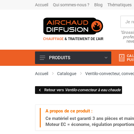
Accueil
Qui sommes-nous ?
Blog
Thématiques
"Grossi
profes
CHAUFFAGE
& TRAITEMENT DE L'AIR
reve
CAL
PRODUITS
PUI
Airchaud Location
Accueil
Catalogue
Ventilo-convecteur, convec
Climatiseur
Climatiseur mobile
Retour vers
Ventilo-convecteur à eau chaude
Climatiseur mobile résidentiel et
tertiaire
Climatiseur fixe
A propos de ce produit :
Rafraîchisseur d'air
Ce matériel est garanti
3 ans
pièces et main
Rafraichisseur d'air mobile
Moteur EC = économe, régulation proportion
Rafraîchisseur d'air gainable
Rafraichisseur d’air fixe