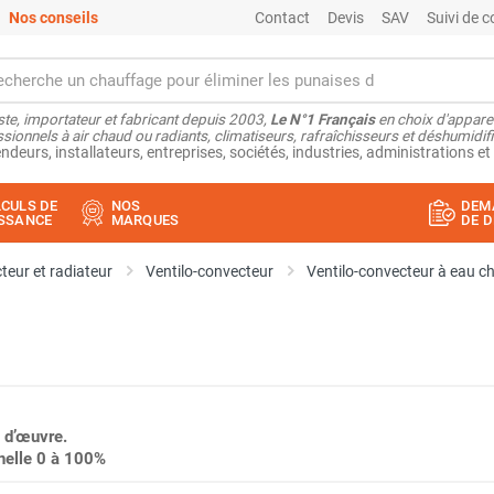
Nos conseils
Contact
Devis
SAV
Suivi de
ste, importateur et fabricant depuis 2003,
Le N°1 Français
en choix d'appare
sionnels à air chaud ou radiants, climatiseurs, rafraîchisseurs et déshumidifi
ndeurs, installateurs, entreprises, sociétés, industries, administrations et 
CULS DE
NOS
DEM
SSANCE
MARQUES
DE D
teur et radiateur
Ventilo-convecteur
Ventilo-convecteur à eau c
 d’œuvre.
nelle 0 à 100%