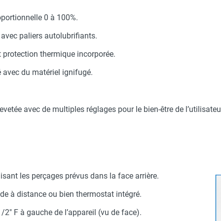
ARNA
CleanStrOm GCS-20 - Gamme domestique - GWTECH
oportionnelle 0 à 100%.
avec paliers autolubrifiants.
O - HUSQVARNA
exibles et 2 raccords 1/2" non montés - AXELAIR
et protection thermique incorporée.
tilo-convecteur mural - AXELAIR
 avec du matériel ignifugé.
evetée avec de multiples réglages pour le bien-être de l’utilisateu
ilisant les perçages prévus dans la face arrière.
 à distance ou bien thermostat intégré.
2" F à gauche de l’appareil (vu de face).