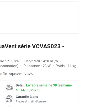
quaVent série VCVAS023 -
id : 2,06 kW • Débit d'air : 420 m³/h •
sommation) • Puissance : 23 W • Poids : 14 kg
dèle :
AquaVent VCVA
Délai :
Livrable semaine 38 (semaine
du 14/09/2026)
Garantie 3 ans
Pièces et main d’œuvre