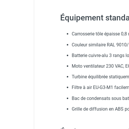
punaises de lit
Chauffage électrique infrarouge
Équipement standa
Chauffage électrique par convection
Chauffage mobile au fioul et GNR
Chauffage fioul soufflant avec
Carrosserie tôle épaisse 0,8
cheminée et réservoir intégré
Chauffage fioul soufflant avec
Couleur similaire RAL 9010
cheminée à raccorder sur citerne
Batterie cuivre-alu 3 rangs l
Chauffage fioul soufflant sans
cheminée à combustion directe
Moto ventilateur 230 VAC, E
Chauffage fioul
Turbine équilibrée statiqu
infrarouge/rayonnant
Chauffage mobile au gaz propane /
Filtre à air EU-G3-M1 facil
butane
Bac de condensats sous batt
Chauffage mobile au gaz à
combustion directe
Grille de diffusion en ABS p
Chauffage mobile au gaz à
combustion indirecte
Chauffage mobile au gaz rayonnant