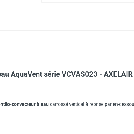
 eau AquaVent série VCVAS023 - AXELAIR
Taille XL - HUSQVARNA
aille L - HUSQVARNA
nes et tuyauterie - AXELAIR
ntilo-convecteur à eau
carrossé vertical à reprise par en-dessou
Taille XXL - HUSQVARNA
oxigen non monté - AXELAIR