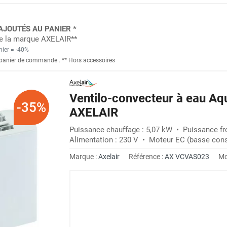
AJOUTÉS AU PANIER *
 de la marque AXELAIR**
nier = -40%
panier de commande
. *
* Hors accessoires
Ventilo-convecteur à eau A
-35%
AXELAIR
Puissance chauffage : 5,07 kW • Puissance fro
Alimentation : 230 V • Moteur EC (basse con
Marque :
Axelair
Référence :
AX VCVAS023
Mo