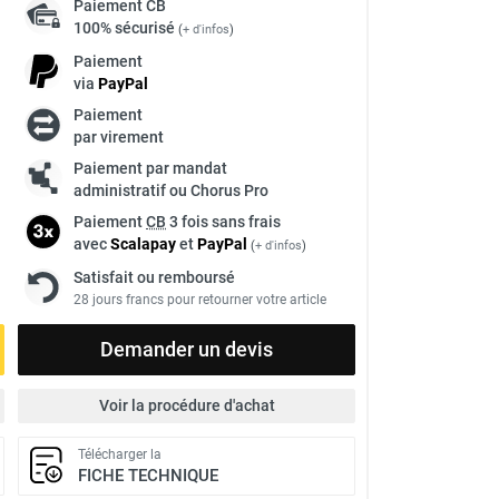
Paiement
CB
100% sécurisé
(
+ d'infos
)
Paiement
via
Pay
Pal
Paiement
par virement
Paiement par mandat
administratif ou Chorus Pro
Paiement
CB
3 fois sans frais
avec
Scalapay
et
Pay
Pal
(
+ d'infos
)
Satisfait ou remboursé
28 jours francs pour retourner votre article
Demander un devis
Voir la procédure d'achat
Télécharger la
FICHE TECHNIQUE