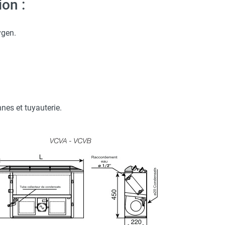
on :
ygen.
es et tuyauterie.