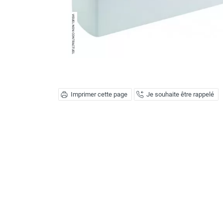
Déstratificateur ventilateur de
plafond
Déstratificateur industriel à pales
Déstratificateur industriel caréné
Déstratificateur de plafond design
Déstratificateur Airius
VMC
Caisson d'Extraction VMC Collective
Imprimer cette page
Je souhaite être rappelé
Caisson d'Extraction VMC tertiaire
Déshumidificateur d'air
Déshumidificateur mobile
professionnel
Déshumidificateur fixe
Déshumidificateur de maison et de
confort
Déshumidificateur à adsorption /
Déshydrateur
Humidificateur d'air
Purificateur d'air