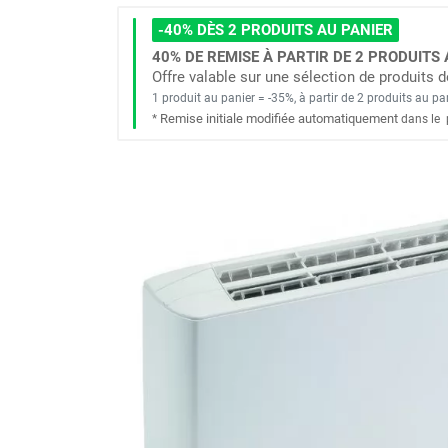
Brumisateur d'air
-40% DÈS 2 PRODUITS AU PANIER
Coffret de brumisation
40% DE REMISE À PARTIR DE 2 PRODUITS 
Ventilateur brumisateur
Offre valable sur une sélection de produits
Ventilateur / extracteur d'air mobile
1 produit au panier = -35%, à partir de 2 produits au pa
Brasseur d'air
Remise initiale modifiée automatiquement
*
dans le
Ventilateur fixe
Ventilateur industriel
Ventilateur de chantier
Ventilateur centrifuge
Ventilateur de sol
Ventilateur sur pied
Ventilateur de bureau
Ventilateur de table
Extracteur d'air mural
Extracteur d'air mural hélicoïde
Extracteur d'air mural centrifuge
Extracteur d'air mural ATEX
Extracteur d'air mural résidentiel