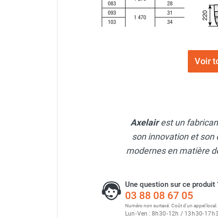
Parasol chauffant et radiant
infrarouge sur mât
Parasol chauffant à gaz
Parasol chauffant et radiant sur
mât électrique
Voir 
Chauffe terrasse aux pellets
Chauffage infrarouge fixe mur et
plafond
Chauffage radiant électrique
Chauffage Infrarouge électrique fixe
Axelair
est un fabrica
Panneau rayonnant
son innovation et son 
Lustre infrarouge électrique
modernes en matière de 
suspendu
Réglette et cassette rayonnante
Chauffage tube radiant et radiant
Une question sur ce produit 
lumineux au gaz
03 88 08 67 05
Chauffage radiant tube suspendu
Numéro non surtaxé. Coût d'un appel local.
au gaz
Lun
-
Ven : 8
h
30
-
12
h
/ 13
h
30
-
17
h