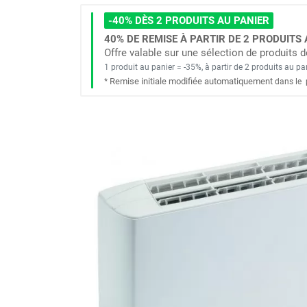
Brumisateur d'air
-40% DÈS 2 PRODUITS AU PANIER
Coffret de brumisation
40% DE REMISE À PARTIR DE 2 PRODUITS 
Ventilateur brumisateur
Offre valable sur une sélection de produits
Ventilateur / extracteur d'air mobile
1 produit au panier = -35%, à partir de 2 produits au pa
Brasseur d'air
Remise initiale modifiée automatiquement
*
dans le
Ventilateur fixe
Ventilateur industriel
Ventilateur de chantier
Ventilateur centrifuge
Ventilateur de sol
Ventilateur sur pied
Ventilateur de bureau
Ventilateur de table
Extracteur d'air mural
Extracteur d'air mural hélicoïde
Extracteur d'air mural centrifuge
Extracteur d'air mural ATEX
Extracteur d'air mural résidentiel