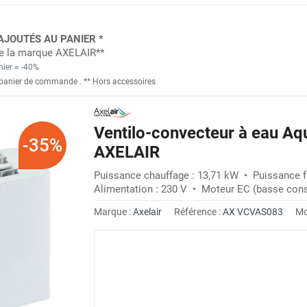
AJOUTÉS AU PANIER *
 de la marque AXELAIR**
nier = -40%
panier de commande
. *
* Hors accessoires
Ventilo-convecteur à eau A
-35%
AXELAIR
Puissance chauffage : 13,71 kW • Puissance fr
Alimentation : 230 V • Moteur EC (basse con
Marque :
Axelair
Référence :
AX VCVAS083
Mo