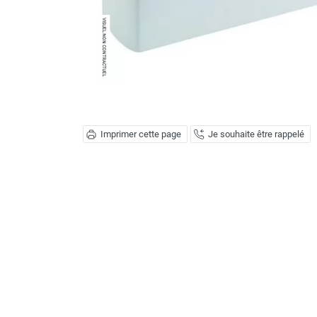
Déstratificateur ventilateur de
plafond
Déstratificateur industriel à pales
Déstratificateur industriel caréné
Déstratificateur de plafond design
Déstratificateur Airius
VMC
Caisson d'Extraction VMC Collective
Imprimer cette page
Je souhaite être rappelé
Caisson d'Extraction VMC tertiaire
Déshumidificateur d'air
Déshumidificateur mobile
professionnel
Déshumidificateur fixe
Déshumidificateur de maison et de
confort
Déshumidificateur à adsorption /
Déshydrateur
Humidificateur d'air
Purificateur d'air