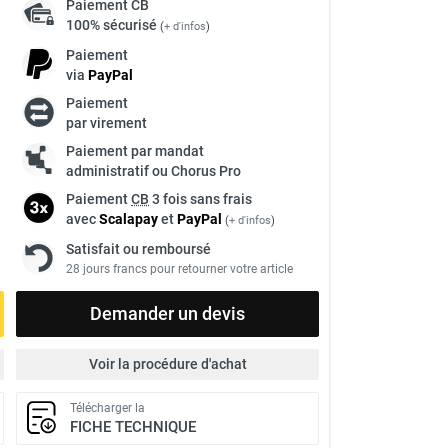
Paiement
CB
100% sécurisé
(
+ d'infos
)
Paiement
via
Pay
Pal
Paiement
par virement
Paiement par mandat
administratif ou Chorus Pro
Paiement
CB
3 fois sans frais
avec
Scalapay
et
Pay
Pal
(
+ d'infos
)
Satisfait ou remboursé
28 jours francs pour retourner votre article
Demander un devis
Voir la procédure d'achat
Télécharger la
FICHE TECHNIQUE