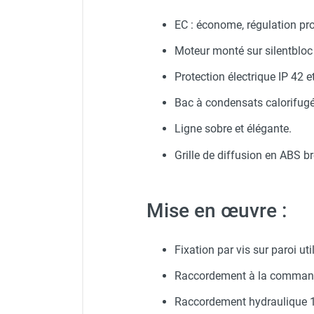
Protecteur d'oreilles avec s
Bac de condensats sous van
Chauffage FARM au gaz
EC : économe, régulation pr
Chauffage FARM au fioul
Chauffage d'atelier granulés / bois /
Moteur monté sur silentbloc 
Veste de chantier PE10J - T
Pieds décor AquaVent série
carton
Protection électrique IP 42 
Chaudière fixe à eau
Appareil de désembouage Cl
Aérotherme fixe mural
Bac à condensats calorifugé
Aérotherme électrique
Ligne sobre et élégante.
Aérotherme au gaz
Aérotherme à eau chaude ou froide
Grille de diffusion en ABS br
Aérotherme au fioul
Aérotherme pompe à chaleur
(détente directe)
Mise en œuvre :
Chauffage mobile électrique, fioul et
gaz
Fixation par vis sur paroi ut
Chauffage mobile électrique
Chauffage électrique soufflant
Raccordement à la commande
Chauffage haute température pour
Raccordement hydraulique 1/
étuvage industriel ou destruction