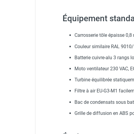
punaises de lit
Chauffage électrique infrarouge
Équipement standa
Chauffage électrique par convection
Chauffage mobile au fioul et GNR
Chauffage fioul soufflant avec
Carrosserie tôle épaisse 0,8
cheminée et réservoir intégré
Chauffage fioul soufflant avec
Couleur similaire RAL 9010
cheminée à raccorder sur citerne
Batterie cuivre-alu 3 rangs l
Chauffage fioul soufflant sans
cheminée à combustion directe
Moto ventilateur 230 VAC, E
Chauffage fioul
Turbine équilibrée statiqu
infrarouge/rayonnant
Chauffage mobile au gaz propane /
Filtre à air EU-G3-M1 facil
butane
Bac de condensats sous batt
Chauffage mobile au gaz à
combustion directe
Grille de diffusion en ABS p
Chauffage mobile au gaz à
combustion indirecte
Chauffage mobile au gaz rayonnant