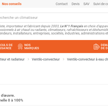
Nos conseils
Contact
Devis
SAV
Suivi de
ste, importateur et fabricant depuis 2003,
Le N°1 Français
en choix d'appare
ssionnels à air chaud ou radiants, climatiseurs, rafraîchisseurs et déshumidifi
endeurs, installateurs, entreprises, sociétés, industries, administrations et
CULS DE
NOS
DEM
SSANCE
MARQUES
DE D
teur et radiateur
Ventilo-convecteur
Ventilo-convecteur à eau c
 d’œuvre.
nelle 0 à 100%