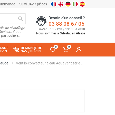
 commande
Suivi SAV / pièces
Besoin d'un conseil ?
03 88 08 67 05
ils de chauffage
Lu
-
Ve
: 8
h
30
-
12
h
/ 13
h
30
-
17
h
30
cateurs !"
pour
Nous sommes à
Sélestat
, en
Alsace
 particuliers.
0
0
ANDE
DEMANDE DE
EVIS
SAV / PIÈCES
haude
Ventilo-convecteur à eau AquaVent série VCVAS083 - AXELAIR