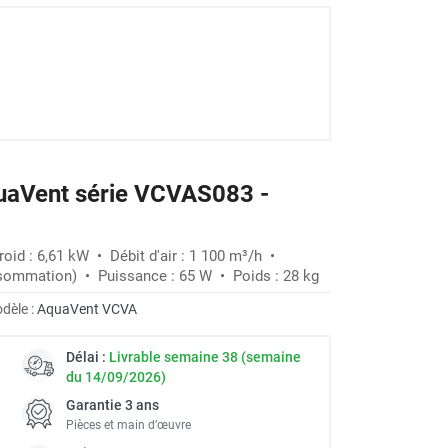
quaVent série VCVAS083 -
oid : 6,61 kW • Débit d'air : 1 100 m³/h •
sommation) • Puissance : 65 W • Poids : 28 kg
dèle :
AquaVent VCVA
Délai :
Livrable semaine 38 (semaine
du 14/09/2026)
Garantie 3 ans
Pièces et main d’œuvre