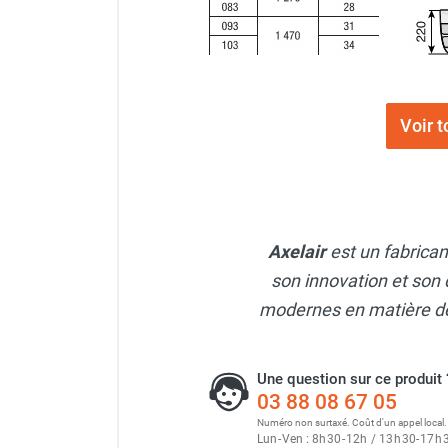
Parasol chauffant et radiant
infrarouge sur mât
Parasol chauffant à gaz
Parasol chauffant et radiant sur
mât électrique
Voir 
Chauffe terrasse aux pellets
Chauffage infrarouge fixe mur et
plafond
Chauffage radiant électrique
Chauffage Infrarouge électrique fixe
Axelair
est un fabrica
Panneau rayonnant
son innovation et son 
Lustre infrarouge électrique
modernes en matière de 
suspendu
Réglette et cassette rayonnante
Chauffage tube radiant et radiant
Une question sur ce produit 
lumineux au gaz
03 88 08 67 05
Chauffage radiant tube suspendu
Numéro non surtaxé. Coût d'un appel local.
au gaz
Lun
-
Ven : 8
h
30
-
12
h
/ 13
h
30
-
17
h