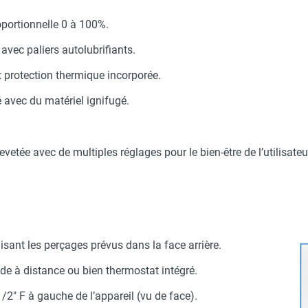
erre-tête réglable - HUSQVARNA
nes et tuyauterie - AXELAIR
oportionnelle 0 à 100%.
avec paliers autolubrifiants.
aille L - HUSQVARNA
 VCVA - Hauteur 90 mm - AXELAIR
et protection thermique incorporée.
eanStrOm GCSi-32 - Gamme teritaire et industrielle - GWTECH
 avec du matériel ignifugé.
evetée avec de multiples réglages pour le bien-être de l’utilisateu
ilisant les perçages prévus dans la face arrière.
 à distance ou bien thermostat intégré.
2" F à gauche de l’appareil (vu de face).