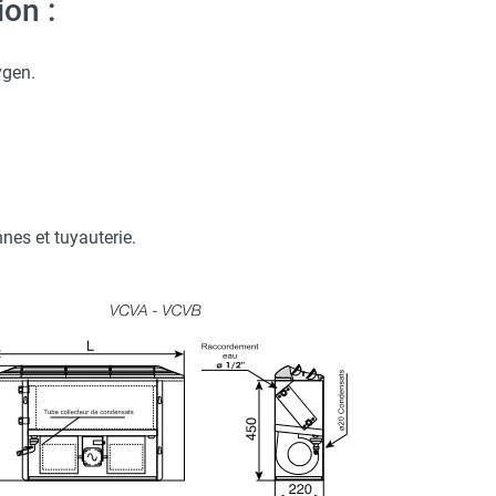
on :
ygen.
es et tuyauterie.