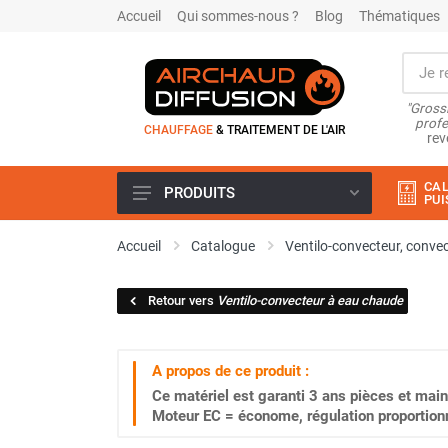
Accueil
Qui sommes-nous ?
Blog
Thématiques
"Grossi
profe
CHAUFFAGE
& TRAITEMENT DE L'AIR
rev
CAL
PRODUITS
PUI
Airchaud Location
Accueil
Catalogue
Ventilo-convecteur, convec
Climatiseur
Climatiseur mobile
Retour vers
Ventilo-convecteur à eau chaude
Climatiseur mobile résidentiel et
tertiaire
Climatiseur fixe
A propos de ce produit :
Rafraîchisseur d'air
Ce matériel est garanti
3 ans
pièces et main
Rafraichisseur d'air mobile
Moteur EC = économe, régulation proportion
Rafraîchisseur d'air gainable
Rafraichisseur d’air fixe