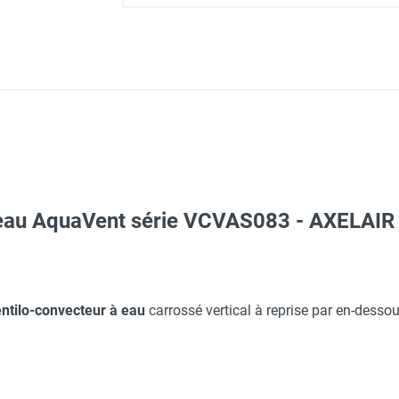
 eau AquaVent série VCVAS083 - AXELAIR
ARNA
Taille M - HUSQVARNA
le TAES - Jusqu'à 18 appareils selon modèle - AXELAIR
ntilo-convecteur à eau
carrossé vertical à reprise par en-dessou
O - HUSQVARNA
oxigen non monté - AXELAIR