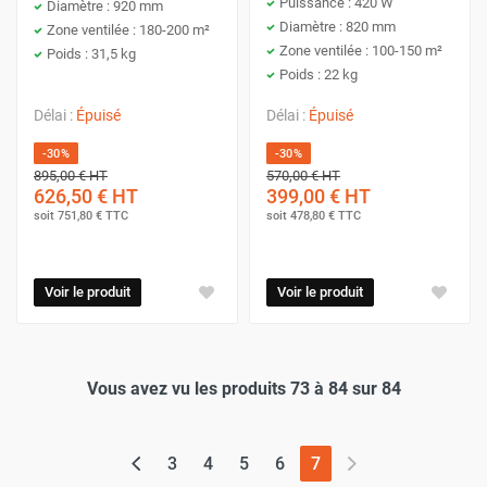
Puissance : 420 W
Diamètre : 920 mm
Diamètre : 820 mm
Zone ventilée : 180-200 m²
Zone ventilée : 100-150 m²
Poids : 31,5 kg
Poids : 22 kg
Délai :
Épuisé
Délai :
Épuisé
-30%
-30%
895,00 €
HT
570,00 €
HT
626,50 €
HT
399,00 €
HT
soit
751,80 €
TTC
soit
478,80 €
TTC
Voir le produit
Voir le produit
Vous avez vu les produits 73 à 84 sur 84
(page actuelle)
3
4
5
6
7