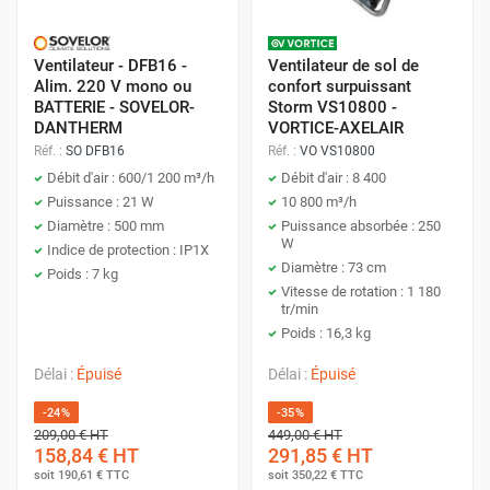
Ventilateur - DFB16 -
Ventilateur de sol de
Alim. 220 V mono ou
confort surpuissant
BATTERIE - SOVELOR-
Storm VS10800 -
DANTHERM
VORTICE-AXELAIR
Réf. :
SO DFB16
Réf. :
VO VS10800
Débit d'air : 600/1 200 m³/h
Débit d'air : 8 400
Puissance : 21 W
10 800 m³/h
Diamètre : 500 mm
Puissance absorbée : 250
W
Indice de protection : IP1X
Diamètre : 73 cm
Poids : 7 kg
Vitesse de rotation : 1 180
tr/min
Poids : 16,3 kg
Délai :
Épuisé
Délai :
Épuisé
-24%
-35%
209,00 €
HT
449,00 €
HT
158,84 €
HT
291,85 €
HT
soit
190,61 €
TTC
soit
350,22 €
TTC