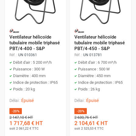
Ventilateur hélicoïde
Ventilateur hélicoïde
tubulaire mobile triphasé
tubulaire mobile triphasé
PBT/4-400 - S&P
PBT/4-450 - S&P
Réf. :
UN 010361
Réf. :
UN 013781
Débit d'air : 5 200 m³/h
Débit d'air : 6 700 m³/h
Puissance : 300 W
Puissance : 500 W
Diamètre : 400 mm
Diamètre : 450 mm
Indice de protection : IP65
Indice de protection : IP65
Poids : 20 kg
Poids : 26 kg
Délai :
Épuisé
Délai :
Épuisé
-20%
-20%
2 147,10 €
HT
2 630,76 €
HT
1 717,68 €
HT
2 104,61 €
HT
soit
2 061,22 €
TTC
soit
2 525,53 €
TTC