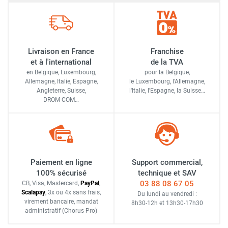
Livraison en France
Franchise
et à l'international
de la TVA
en Belgique, Luxembourg,
pour la Belgique,
Allemagne, Italie, Espagne,
le Luxembourg,
l'Allemagne,
Angleterre, Suisse,
l'Italie,
l'Espagne,
la Suisse…
DROM-COM…
Paiement en ligne
Support commercial,
100% sécurisé
technique et SAV
03 88 08 67 05
CB, Visa, Mastercard,
Pay
Pal
,
Scalapay
,
3x ou 4x sans frais
,
Du lundi au vendredi :
virement bancaire
, mandat
8h30-12h
et
13h30-17h30
administratif
(Chorus Pro)