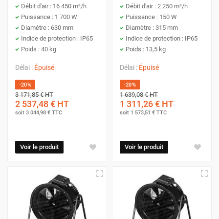
Débit d'air : 16 450 m³/h
Débit d'air : 2 250 m³/h
Puissance : 1 700 W
Puissance : 150 W
Diamètre : 630 mm
Diamètre : 315 mm
Indice de protection : IP65
Indice de protection : IP65
Poids : 40 kg
Poids : 13,5 kg
Délai :
Épuisé
Délai :
Épuisé
-20%
-20%
3 171,85 €
HT
1 639,08 €
HT
2 537,48 €
HT
1 311,26 €
HT
soit
3 044,98 €
TTC
soit
1 573,51 €
TTC
Voir le produit
Voir le produit