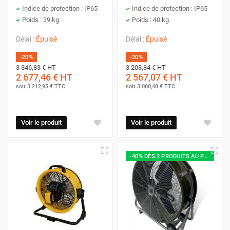
Indice de protection : IP65
Indice de protection : IP65
Poids : 39 kg
Poids : 40 kg
Délai :
Épuisé
Délai :
Épuisé
-20%
-20%
3 346,83 €
HT
3 208,84 €
HT
2 677,46 €
HT
2 567,07 €
HT
soit
3 212,95 €
TTC
soit
3 080,48 €
TTC
Voir le produit
Voir le produit
-40% DÈS 2 PRODUITS AU PANIER