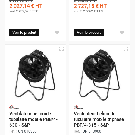
2 533,93 €
HT
3 408,98 €
HT
2 027,14 €
HT
2 727,18 €
HT
soit
2 432,57 €
TTC
soit
3 272,62 €
TTC
Voir le produit
Voir le produit
Ventilateur hélicoïde
Ventilateur hélicoïde
tubulaire mobile PBB/4-
tubulaire mobile triphasé
630 - S&P
PBT/4-315 - S&P
Réf. :
UN 010360
Réf. :
UN 013900