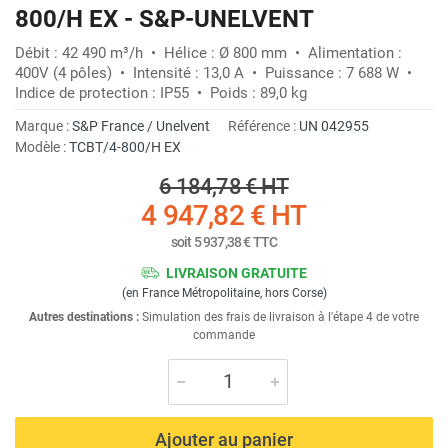
800/H EX - S&P-UNELVENT
Débit : 42 490 m³/h • Hélice : Ø 800 mm • Alimentation :
400V (4 pôles) • Intensité : 13,0 A • Puissance : 7 688 W •
Indice de protection : IP55 • Poids : 89,0 kg
Marque :
S&P France / Unelvent
Référence :
UN 042955
Modèle :
TCBT/4-800/H EX
6 184,78 €
HT
4 947,82 €
HT
soit
5 937,38 €
TTC
LIVRAISON GRATUITE
(en France Métropolitaine, hors Corse)
Autres destinations :
Simulation des frais de livraison à l'étape 4 de votre
commande
Ajouter au panier