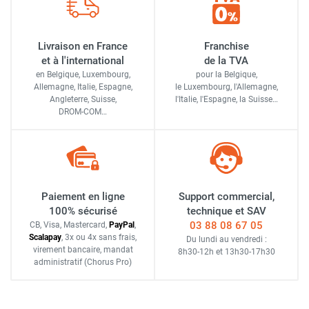
Livraison en France
Franchise
et à l'international
de la TVA
en Belgique, Luxembourg,
pour la Belgique,
Allemagne, Italie, Espagne,
le Luxembourg,
l'Allemagne,
Angleterre, Suisse,
l'Italie,
l'Espagne,
la Suisse…
DROM-COM…
Paiement en ligne
Support commercial,
100% sécurisé
technique et SAV
03 88 08 67 05
CB, Visa, Mastercard,
Pay
Pal
,
Scalapay
,
3x ou 4x sans frais
,
Du lundi au vendredi :
virement bancaire
, mandat
8h30-12h
et
13h30-17h30
administratif
(Chorus Pro)