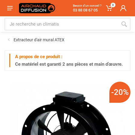
0
Besoin d'un conseil ?
03 88 08 67 05
Extracteur d'air mural ATEX
A propos de ce produit :
Ce matériel est garanti
2 ans
pièces et main d’œuvre.
-20%