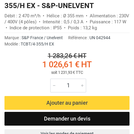
355/H EX - S&P-UNELVENT
Débit : 2 470 m³/h • Hélice : Ø 355 mm • Alimentation : 230V
/ 400V (4 pôles) • Intensité : 0,5 / 0,3 A • Puissance : 117 W
• Indice de protection : IP55 • Poids : 13,2 kg
Marque :
S&P France / Unelvent
Référence :
UN 042944
Modèle :
TCBT/4-355/H EX
1 283,26 €
HT
1 026,61 €
HT
soit
1 231,93 €
TTC
Ajouter au panier
Demander un devis
Voir les modes de paiement