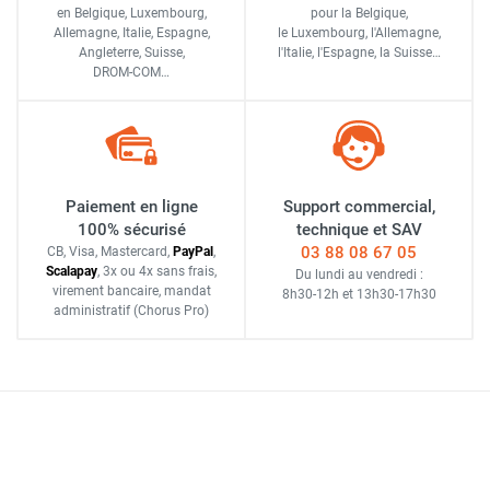
en Belgique, Luxembourg,
pour la Belgique,
Allemagne, Italie, Espagne,
le Luxembourg,
l'Allemagne,
Angleterre, Suisse,
l'Italie,
l'Espagne,
la Suisse…
DROM-COM…
Paiement en ligne
Support commercial,
100% sécurisé
technique et SAV
03 88 08 67 05
CB, Visa, Mastercard,
Pay
Pal
,
Scalapay
,
3x ou 4x sans frais
,
Du lundi au vendredi :
virement bancaire
, mandat
8h30-12h
et
13h30-17h30
administratif
(Chorus Pro)