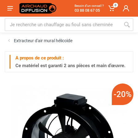
0
Besoin d'un conseil ?
03 88 08 67 05
Extracteur d'air mural hélicoïde
A propos de ce produit :
Ce matériel est garanti
2 ans
pièces et main d’œuvre.
-20%