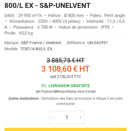
800/L EX - S&P-UNELVENT
Débit : 29 950 m³/h • Hélice : Ø 800 mm • Pales : Petit angle
• Alimentation : 230V / 400V (4 pôles) • Intensité : 11,3 / 6,5
A • Puissance : 3 750 W • Indice de protection : IP55 •
Poids : 65,0 kg
Marque :
S&P France / Unelvent
Référence :
UN 042957
Modèle :
TCBT/4-800/L EX
3 885,75 €
HT
3 108,60 €
HT
soit
3 730,32 €
TTC
LIVRAISON GRATUITE
(en France Métropolitaine, hors Corse)
Autres destinations :
Simulation des frais de livraison à l'étape 4 de votre
commande