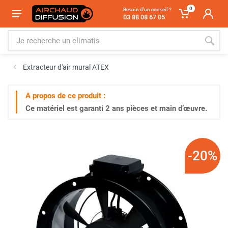
0
Besoin d'un conseil ?
03 88 08 67 05
Extracteur d'air mural ATEX
A propos de ce produit :
Ce matériel est garanti
2 ans
pièces et main d’œuvre.
-20%