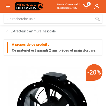
0
Besoin d'un conseil ?
03 88 08 67 05
Extracteur d'air mural hélicoïde
A propos de ce produit :
Ce matériel est garanti
2 ans
pièces et main d’œuvre.
-20%