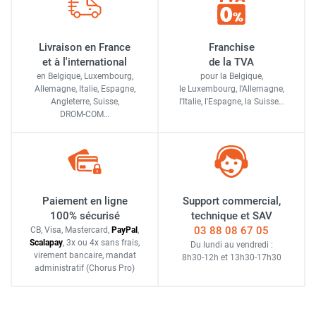
Livraison en France
Franchise
et à l'international
de la TVA
en Belgique, Luxembourg,
pour la Belgique,
Allemagne, Italie, Espagne,
le Luxembourg,
l'Allemagne,
Angleterre, Suisse,
l'Italie,
l'Espagne,
la Suisse…
DROM-COM…
Paiement en ligne
Support commercial,
100% sécurisé
technique et SAV
03 88 08 67 05
CB, Visa, Mastercard,
Pay
Pal
,
Scalapay
,
3x ou 4x sans frais
,
Du lundi au vendredi :
virement bancaire
, mandat
8h30-12h
et
13h30-17h30
administratif
(Chorus Pro)