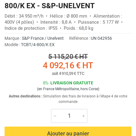
800/K EX - S&P-UNELVENT
Débit : 34 950 m³/h • Hélice : Ø 800 mm • Alimentation :
400V (4 pôles) • Intensité : 8,8 A • Puissance : 5 177 W •
Indice de protection : IP55 • Poids : 68,0 kg
Marque :
S&P France / Unelvent
Référence :
UN 042956
Modèle :
TCBT/4-800/K EX
5 115,20 €
HT
4 092,16 €
HT
soit
4 910,59 €
TTC
LIVRAISON GRATUITE
(en France Métropolitaine, hors Corse)
Autres destinations :
Simulation des frais de livraison à l'étape 4 de votre
commande
Ajouter au panier