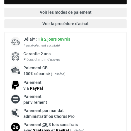
Voir les modes de paiement
Voir la procédure d'achat
Délai* :
1 à 2 jours ouvrés
* généralement constaté
Garantie 2 ans
Pièces et main d’œuvre
Paiement
CB
100% sécurisé
(
+ d'infos
)
Paiement
via
Pay
Pal
Paiement
par virement
Paiement par mandat
administratif ou Chorus Pro
Paiement
CB
3 fois sans frais
avec
Scalapay
et
Pay
Pal
(
+ d'infos
)