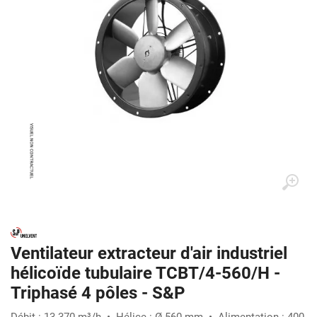
Ventilateur extracteur d'air industriel
hélicoïde tubulaire TCBT/4-560/H -
Triphasé 4 pôles - S&P
Débit : 13 370 m³/h • Hélice : Ø 560 mm • Alimentation : 400