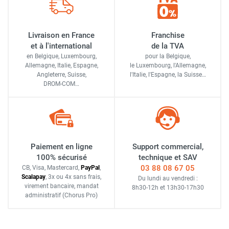
Livraison en France
Franchise
et à l'international
de la TVA
en Belgique, Luxembourg,
pour la Belgique,
Allemagne, Italie, Espagne,
le Luxembourg,
l'Allemagne,
Angleterre, Suisse,
l'Italie,
l'Espagne,
la Suisse…
DROM-COM…
Paiement en ligne
Support commercial,
100% sécurisé
technique et SAV
03 88 08 67 05
CB, Visa, Mastercard,
Pay
Pal
,
Scalapay
,
3x ou 4x sans frais
,
Du lundi au vendredi :
virement bancaire
, mandat
8h30-12h
et
13h30-17h30
administratif
(Chorus Pro)