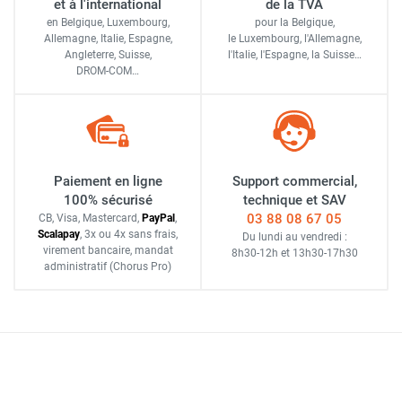
et à l'international
de la TVA
en Belgique, Luxembourg,
pour la Belgique,
Allemagne, Italie, Espagne,
le Luxembourg,
l'Allemagne,
Angleterre, Suisse,
l'Italie,
l'Espagne,
la Suisse…
DROM-COM…
Paiement en ligne
Support commercial,
100% sécurisé
technique et SAV
03 88 08 67 05
CB, Visa, Mastercard,
Pay
Pal
,
Scalapay
,
3x ou 4x sans frais
,
Du lundi au vendredi :
virement bancaire
, mandat
8h30-12h
et
13h30-17h30
administratif
(Chorus Pro)