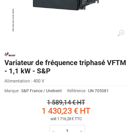
Variateur de fréquence triphasé VFTM
- 1,1 kW - S&P
Alimentation : 400 V
Marque :
S&P France / Unelvent
Référence :
UN 705081
1 589,14 €
HT
1 430,23 €
HT
soit
1 716,28 €
TTC