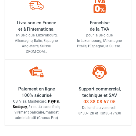
Livraison en France
Franchise
et à l'international
de la TVA
en Belgique, Luxembourg,
pour la Belgique,
Allemagne, Italie, Espagne,
le Luxembourg,
l'Allemagne,
Angleterre, Suisse,
l'Italie,
l'Espagne,
la Suisse…
DROM-COM…
Paiement en ligne
Support commercial,
100% sécurisé
technique et SAV
03 88 08 67 05
CB, Visa, Mastercard,
Pay
Pal
,
Scalapay
,
3x ou 4x sans frais
,
Du lundi au vendredi :
virement bancaire
, mandat
8h30-12h
et
13h30-17h30
administratif
(Chorus Pro)