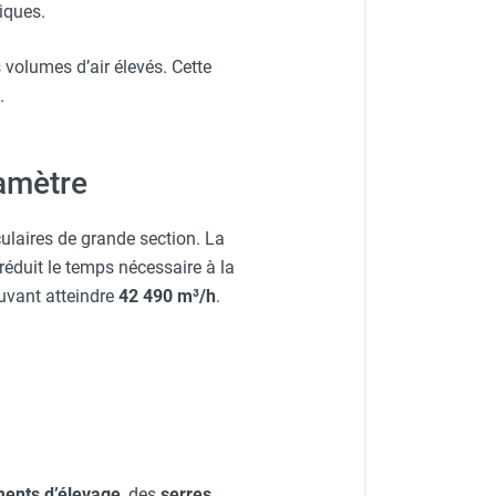
iques.
 volumes d’air élevés. Cette
.
iamètre
ulaires de grande section. La
réduit le temps nécessaire à la
uvant atteindre
42 490 m³/h
.
ments d’élevage
, des
serres