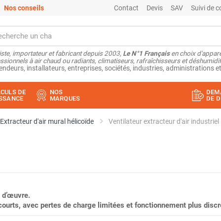
Nos conseils
Contact
Devis
SAV
Suivi de
ste, importateur et fabricant depuis 2003,
Le N°1 Français
en choix d'appare
ssionnels à air chaud ou radiants, climatiseurs, rafraîchisseurs et déshumidifi
endeurs, installateurs, entreprises, sociétés, industries, administrations et
CULS DE
NOS
DEM
SSANCE
MARQUES
DE D
Extracteur d'air mural hélicoïde
 d’œuvre.
 courts, avec pertes de charge limitées et fonctionnement plus discr