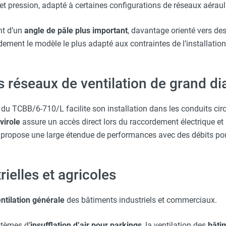
et pression, adapté à certaines configurations de réseaux aéraul
nt d’un
angle de pâle plus important
, davantage orienté vers des
idement le modèle le plus adapté aux contraintes de l’installation
s réseaux de ventilation de grand d
du TCBB/6-710/L facilite son installation dans les conduits circ
virole
assure un accès direct lors du raccordement électrique et 
propose une large étendue de performances avec des débits po
rielles et agricoles
ntilation générale
des bâtiments industriels et commerciaux.
stèmes d’
insufflation d’air pour parkings
, la ventilation des
bâti