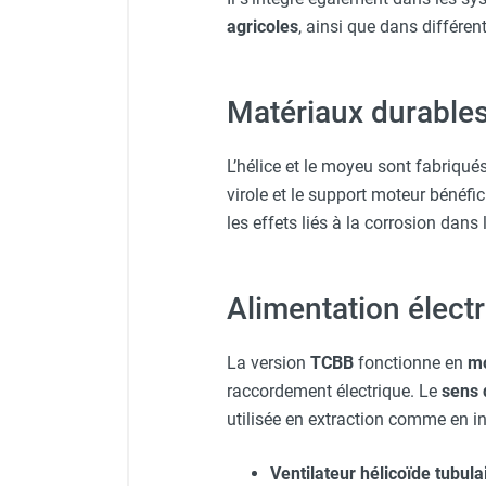
punaises de lit
agricoles
, ainsi que dans différen
Chauffage électrique infrarouge
Chauffage électrique par convection
Chauffage mobile au fioul et GNR
Matériaux durables
Chauffage fioul soufflant avec
cheminée et réservoir intégré
Chauffage fioul soufflant avec
L’hélice et le moyeu sont fabriqué
cheminée à raccorder sur citerne
virole et le support moteur bénéfi
Chauffage fioul soufflant sans
les effets liés à la corrosion dan
cheminée à combustion directe
Chauffage fioul
infrarouge/rayonnant
Alimentation électri
Chauffage mobile au gaz propane /
butane
La version
TCBB
fonctionne en
mo
Chauffage mobile au gaz à
raccordement électrique. Le
sens 
combustion directe
utilisée en extraction comme en in
Chauffage mobile au gaz à
combustion indirecte
Ventilateur hélicoïde tubula
Chauffage mobile au gaz rayonnant