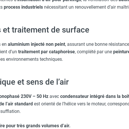
ts
process industriels
nécessitant un renouvellement d’air maîtri
 et traitement de surface
s en
aluminium injecté non peint
, assurant une bonne résistanc
cient d’un
traitement par cataphorèse
, complété par une
peintur
s les environnements techniques.
que et sens de l’air
nophasé 230V – 50 Hz
avec
condensateur intégré dans la boî
de l’air standard
est orienté de l’hélice vers le moteur, correspo
sufflation.
ire pour très grands volumes d’air.