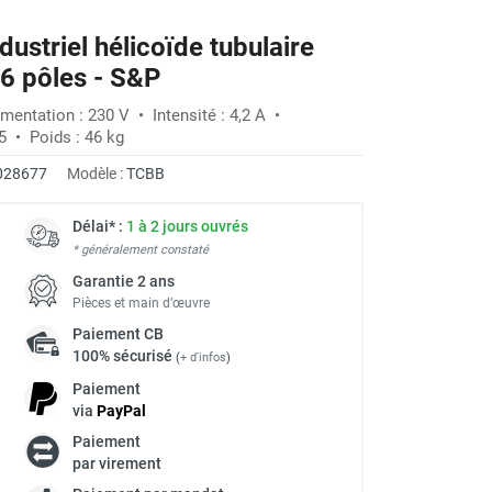
ndustriel hélicoïde tubulaire
6 pôles - S&P
mentation : 230 V • Intensité : 4,2 A •
5 • Poids : 46 kg
028677
Modèle :
TCBB
Délai* :
1 à 2 jours ouvrés
* généralement constaté
Garantie 2 ans
Pièces et main d’œuvre
Paiement
CB
100% sécurisé
(
+ d'infos
)
Paiement
via
Pay
Pal
Paiement
à
par virement