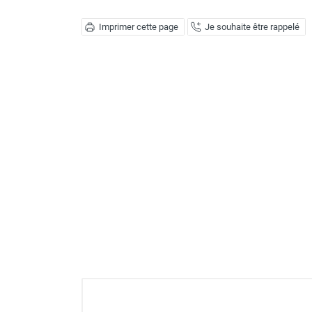
Déstratificateur ventilateur de
plafond
Imprimer cette page
Je souhaite être rappelé
Déstratificateur industriel à pales
Déstratificateur industriel caréné
Déstratificateur de plafond design
Déstratificateur Airius
VMC
Caisson d'Extraction VMC Collective
Caisson d'Extraction VMC tertiaire
Déshumidificateur d'air
Déshumidificateur mobile
professionnel
Déshumidificateur fixe
Déshumidificateur de maison et de
confort
Déshumidificateur à adsorption /
Déshydrateur
Humidificateur d'air
Purificateur d'air