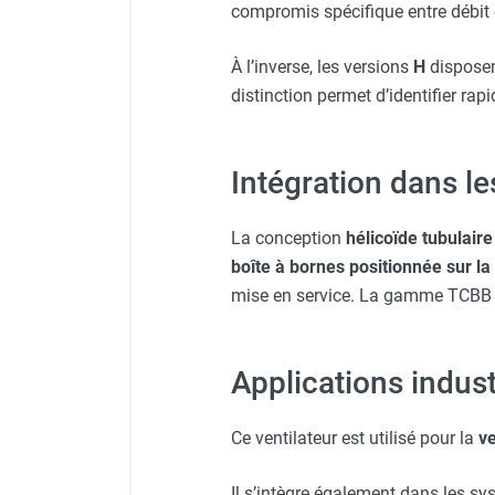
compromis spécifique entre débit 
Chauffage FARM au gaz
Chauffage FARM au fioul
À l’inverse, les versions
H
dispose
Chauffage d'atelier granulés / bois /
distinction permet d’identifier rap
carton
Chaudière fixe à eau
Aérotherme fixe mural
Intégration dans le
Aérotherme électrique
Aérotherme au gaz
La conception
hélicoïde tubulaire
Aérotherme à eau chaude ou froide
Aérotherme au fioul
boîte à bornes positionnée sur la 
Aérotherme pompe à chaleur
mise en service. La gamme TCBB 
(détente directe)
Chauffage mobile électrique, fioul et
gaz
Applications indust
Chauffage mobile électrique
Chauffage électrique soufflant
Ce ventilateur est utilisé pour la
ve
Chauffage haute température pour
étuvage industriel ou destruction
Il s’intègre également dans les sy