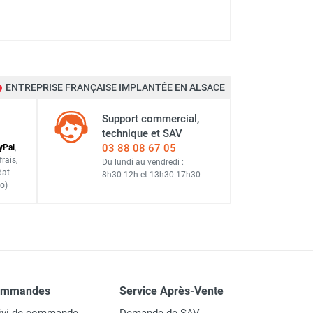
S&P
ENTREPRISE FRANÇAISE IMPLANTÉE EN ALSACE
Support commercial,
 - S&P
technique et SAV
03 88 08 67 05
y
Pal
,
frais
,
Du lundi au vendredi :
dat
8h30-12h
et
13h30-17h30
o)
S&P
S&P
ommandes
Service Après-Vente