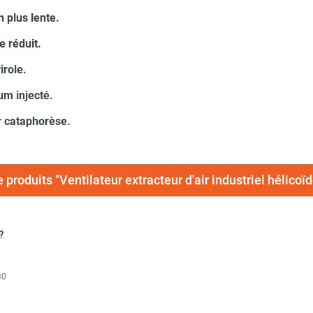
 plus lente.
e réduit.
irole.
um injecté.
r cataphorèse.
 produits "Ventilateur extracteur d'air industriel hélico
?
30