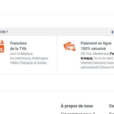
industriel hélicoïde tubulaire TCBT/6-630/H - Triphasé 6 pôles - 
ON ?
930 tr/min
Franchise
Paiement en ligne
Ø 710 mm
 industriel hélicoïde tubulaire TCBB/4-500/H - Monophasé 4 pôles
de la TVA
100% sécurisé
pour la Belgique,
CB, Visa, Mastercard,
Pa
849 W
le Luxembourg,
l'Allemagne,
Scalapay
,
3x ou 4x sans 
l'Italie,
l'Espagne,
la Suisse…
virement bancaire
, man
230 V - 6 pôles
administratif
(Chorus Pr
industriel hélicoïde tubulaire TCBT/4-710/H - Triphasé 4 pôles - 
4,2 A
62 dB(A)
14 480 m³/h
industriel hélicoïde tubulaire TCBT/6-710/L - Triphasé 6 pôles - 
À propos de nous
C
46 kg