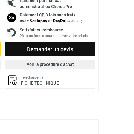
Paiement par mandat
administratif ou Chorus Pro
Paiement
CB
3 fois sans frais
avec
Scalapay
et
Pay
Pal
(
+ d'infos
)
Satisfait ou remboursé
28 jours francs pour retourner votre article
Demander un devis
Voir la procédure d'achat
Télécharger la
FICHE TECHNIQUE