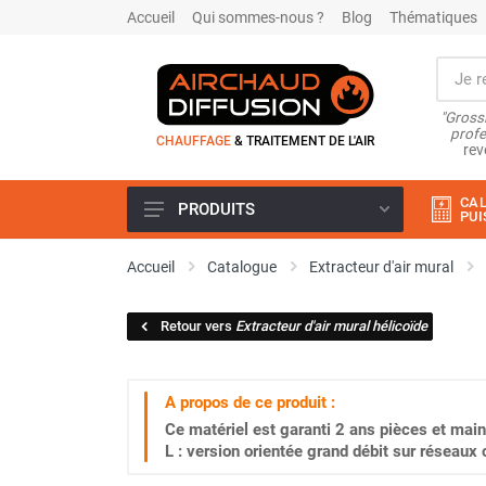
Accueil
Qui sommes-nous ?
Blog
Thématiques
"Grossi
profe
CHAUFFAGE
& TRAITEMENT DE L'AIR
rev
CAL
PRODUITS
PUI
Airchaud Location
Accueil
Catalogue
Extracteur d'air mural
Climatiseur
Climatiseur mobile
Retour vers
Extracteur d'air mural hélicoïde
Climatiseur mobile résidentiel et
tertiaire
Climatiseur fixe
A propos de ce produit :
Rafraîchisseur d'air
Ce matériel est garanti
2 ans
pièces et main
Rafraichisseur d'air mobile
L : version orientée grand débit sur réseaux
Rafraîchisseur d'air gainable
Rafraichisseur d’air fixe