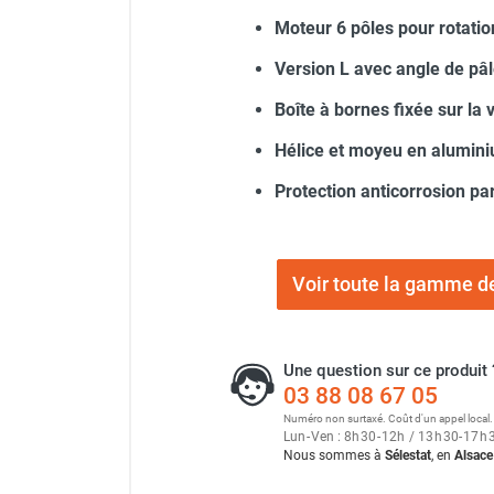
Chaudière mobile à eau
Moteur 6 pôles pour rotation
Chauffage mobile au bois
Version L avec angle de pâl
Gaine pour chauffage mobile
Chauffage pour serre et bâtiment
Boîte à bornes fixée sur la v
d'élevage
Chauffage FARM au gaz
Hélice et moyeu en alumini
Chauffage FARM au fioul
Protection anticorrosion pa
Chauffage mobile au gaz rayonnant
Rideau d'air et rideau rayonnant
Rideau d'air chaud
Rideau d'air chaud électrique
Voir toute la gamme de
Rideau d'air chaud encastrable
Rideau d'air eau chaude
Rideau d'air chaud pour pompe à
Une question sur ce produit 
chaleur
03 88 08 67 05
Rideau d'air pour portes tournantes
Numéro non surtaxé. Coût d'un appel local.
Lun
-
Ven : 8
h
30
-
12
h
/ 13
h
30
-
17
h
Rideau d'air ambiant
Nous sommes à
Sélestat
, en
Alsace
Rideau d'air froid
Rideau isolant thermique