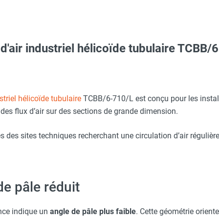
 d'air industriel hélicoïde tubulaire TCB
aille S - HUSQVARNA
erre-tête réglable - HUSQVARNA
our ventilateur - S&P
striel hélicoïde tubulaire
TCBB/6-710/L est conçu pour les instal
des flux d’air sur des sections de grande dimension.
O - HUSQVARNA
e ACOP-710 - S&P
s des sites techniques recherchant une circulation d’air réguliè
nsion REB-5 - S&P
Taille M - HUSQVARNA
ventilateur - S&P
de pâle réduit
aille L - HUSQVARNA
nce indique un
angle de pâle plus faible
. Cette géométrie orient
 T pour ventilateur - S&P