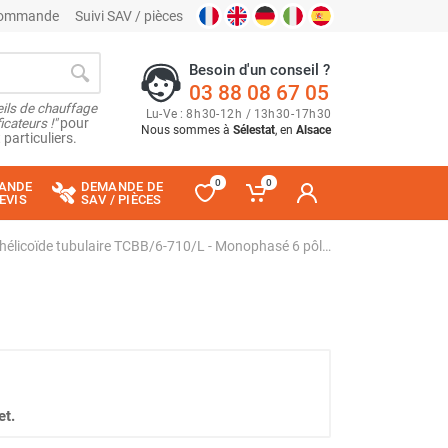
 commande
Suivi SAV / pièces
Besoin d'un conseil ?
03 88 08 67 05
ils de chauffage
Lu
-
Ve
: 8
h
30
-
12
h
/ 13
h
30
-
17
h
30
cateurs !"
pour
Nous sommes à
Sélestat
, en
Alsace
 particuliers.
0
0
ANDE
DEMANDE DE
EVIS
SAV / PIÈCES
Ventilateur extracteur d'air industriel hélicoïde tubulaire TCBB/6-710/L - Monophasé 6 pôles - S&P
et.