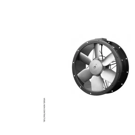
Brumisateur d'air
Coffret de brumisation
Ventilateur brumisateur
Ventilateur / extracteur d'air mobile
Brasseur d'air
Ventilateur fixe
Ventilateur industriel
Ventilateur de chantier
Ventilateur centrifuge
Ventilateur de sol
Ventilateur sur pied
Ventilateur de bureau
Ventilateur de table
Extracteur d'air mural
Extracteur d'air mural hélicoïde
Extracteur d'air mural centrifuge
Extracteur d'air mural ATEX
Extracteur d'air mural résidentiel