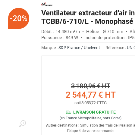
Ventilateur extracteur d'air i
-20%
TCBB/6-710/L - Monophasé 
Débit : 14 480 m³/h • Hélice : Ø 710 mm • Ali
Puissance : 849 W • Indice de protection : IP5
Marque :
S&P France / Unelvent
Référence :
UN 
3 180,96 €
HT
2 544,77 €
HT
soit
3 053,72 €
TTC
LIVRAISON GRATUITE
(en France Métropolitaine, hors Corse)
Autres destinations :
Simulation des frais de livraison 
l'étape 4 de votre commande