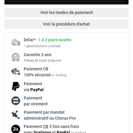
Voir les modes de paiement
Voir la procédure d'achat
Délai* :
1 à 2 jours ouvrés
* généralement constaté
Garantie 2 ans
Pièces et main d’œuvre
Paiement
CB
100% sécurisé
(
+ d'infos
)
Paiement
via
Pay
Pal
Paiement
par virement
Paiement par mandat
administratif ou Chorus Pro
Paiement
CB
3 fois sans frais
avec
Scalapay
et
Pay
Pal
(
+ d'infos
)