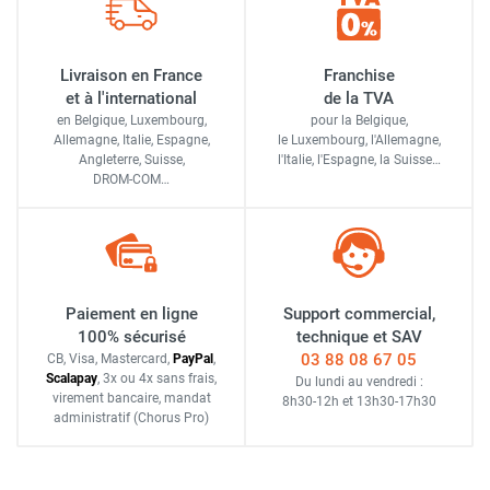
Livraison en France
Franchise
et à l'international
de la TVA
en Belgique, Luxembourg,
pour la Belgique,
Allemagne, Italie, Espagne,
le Luxembourg,
l'Allemagne,
Angleterre, Suisse,
l'Italie,
l'Espagne,
la Suisse…
DROM-COM…
Paiement en ligne
Support commercial,
100% sécurisé
technique et SAV
03 88 08 67 05
CB, Visa, Mastercard,
Pay
Pal
,
Scalapay
,
3x ou 4x sans frais
,
Du lundi au vendredi :
virement bancaire
, mandat
8h30-12h
et
13h30-17h30
administratif
(Chorus Pro)