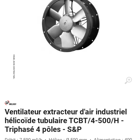
Ventilateur extracteur d'air industriel
hélicoïde tubulaire TCBT/4-500/H -
Triphasé 4 pôles - S&P
Débit : 7 590 m³/h • Hélice : Ø 500 mm • Alimentation : 400