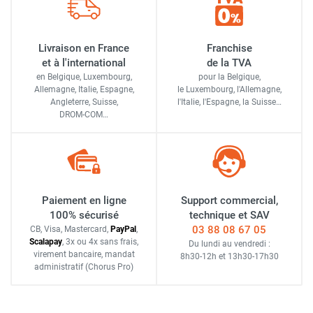
Livraison en France
Franchise
et à l'international
de la TVA
en Belgique, Luxembourg,
pour la Belgique,
Allemagne, Italie, Espagne,
le Luxembourg,
l'Allemagne,
Angleterre, Suisse,
l'Italie,
l'Espagne,
la Suisse…
DROM-COM…
Paiement en ligne
Support commercial,
100% sécurisé
technique et SAV
03 88 08 67 05
CB, Visa, Mastercard,
Pay
Pal
,
Scalapay
,
3x ou 4x sans frais
,
Du lundi au vendredi :
virement bancaire
, mandat
8h30-12h
et
13h30-17h30
administratif
(Chorus Pro)