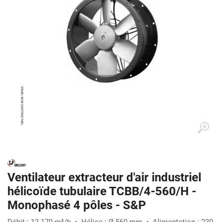
Ventilateur extracteur d'air industriel
hélicoïde tubulaire TCBB/4-560/H -
Monophasé 4 pôles - S&P
Débit : 12 170 m³/h • Hélice : Ø 560 mm • Alimentation : 230