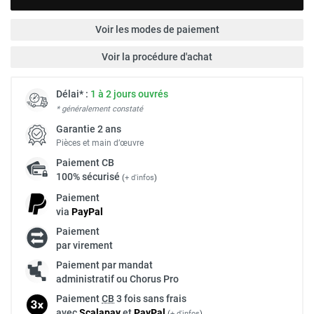
Voir les modes de paiement
Voir la procédure d'achat
Délai* :
1 à 2 jours ouvrés
* généralement constaté
Garantie 2 ans
Pièces et main d’œuvre
Paiement
CB
100% sécurisé
(
+ d'infos
)
Paiement
via
Pay
Pal
Paiement
par virement
Paiement par mandat
administratif ou Chorus Pro
Paiement
CB
3 fois sans frais
avec
Scalapay
et
Pay
Pal
(
+ d'infos
)