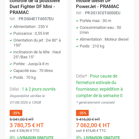
contrôle de la poussière
mobile diesel DF
Dust Fighter DF Mini -
PowerJet - PRAMAC
PRAMAC
Réf. :
PR DS13C0T-0000EU
Réf. :
PR DS04E1T-0057EU
Portée max : 30 m
Alimentation : 230 V
Consommation eau : 50
l/min
Puissance : 0,55 kW
Alimentation : Moteur diesel
Orientation du jet : De 80° à
150°
Poids : 210 kg
Inclinaison de la tête : Haut
25°/Bas 15°
Portée : Jusqu'à 8 m
Capacité eau : 70 litres
Délai* :
Pour cause de
Poids : 70 kg
fermeture estivale du
Délai :
1 à 2 jours ouvrés
fournisseur, expédition à
compter de la semaine 0
Disponibilité vérifiée le
07/08/2026 à 12h08
* généralement constaté
-25%
-25%
5 041,00 €
HT
9 416,00 €
HT
3 780,75 €
HT
7 062,00 €
HT
soit
4 536,90 €
TTC
soit
8 474,40 €
TTC
LIVRAISON GRATUITE
LIVRAISON GRATUITE