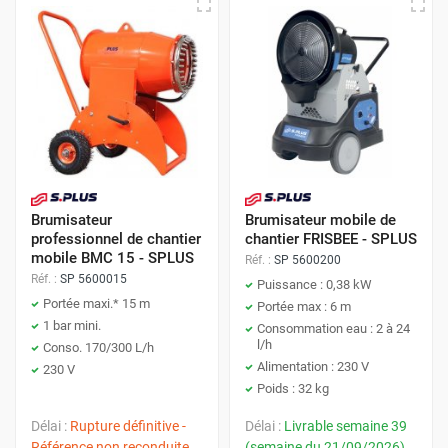
Brumisateur
Brumisateur mobile de
professionnel de chantier
chantier FRISBEE - SPLUS
mobile BMC 15 - SPLUS
Réf. :
SP 5600200
Réf. :
SP 5600015
Puissance : 0,38 kW
Portée maxi.* 15 m
Portée max : 6 m
1 bar mini.
Consommation eau : 2 à 24
l/h
Conso. 170/300 L/h
Alimentation : 230 V
230 V
Poids : 32 kg
Délai :
Rupture définitive -
Délai :
Livrable semaine 39
Référence non reconduite
(semaine du 21/09/2026)