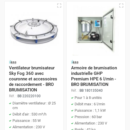
Ventilateur brumisateur
Armoire de brumisation
Sky Fog 360 avec
industrielle GHP
couronne et accessoires
Premium HPE 6 l/min -
de raccordement - BRO
BRO BRUMISATION
BRUMISATION
Réf. :
BB 180135040
Réf. :
BB 220220100
Pour 1 à 8 unités
Diamètre ventilateur : Ø 25
Débit max : 6 l/min
cm
Puissance : 1,1 kW
Débit d'air : 530 m³/h
Pression : 60 bar
Puissance : 55 W
Alimentation : 230 V
Alimentation : 230 V
Poids : 42 kg