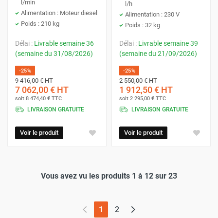
l/min
l/h
Alimentation : Moteur diesel
Alimentation : 230 V
Poids : 210 kg
Poids : 32 kg
Délai :
Livrable semaine 36
Délai :
Livrable semaine 39
(semaine du 31/08/2026)
(semaine du 21/09/2026)
-25%
-25%
9 416,00 €
HT
2 550,00 €
HT
7 062,00 €
HT
1 912,50 €
HT
soit
8 474,40 €
TTC
soit
2 295,00 €
TTC
LIVRAISON GRATUITE
LIVRAISON GRATUITE
Voir le produit
Voir le produit
Vous avez vu les produits 1 à 12 sur 23
(page actuelle)
1
2