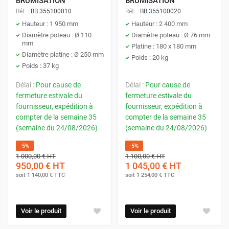
BRUMISATION
BRUMISATION
Réf. :
BB 355100010
Réf. :
BB 355100020
Hauteur : 1 950 mm
Hauteur : 2 400 mm
Diamètre poteau : Ø 110
Diamètre poteau : Ø 76 mm
mm
Platine : 180 x 180 mm
Diamètre platine : Ø 250 mm
Poids : 20 kg
Poids : 37 kg
Délai :
Pour cause de
Délai :
Pour cause de
fermeture estivale du
fermeture estivale du
fournisseur, expédition à
fournisseur, expédition à
compter de la semaine 35
compter de la semaine 35
(semaine du 24/08/2026)
(semaine du 24/08/2026)
-5%
-5%
1 000,00 €
HT
1 100,00 €
HT
950,00 €
HT
1 045,00 €
HT
soit
1 140,00 €
TTC
soit
1 254,00 €
TTC
Voir le produit
Voir le produit