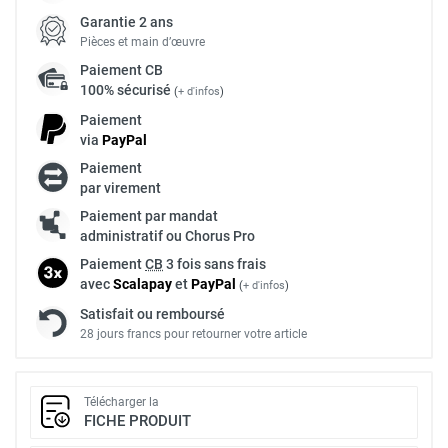
Garantie 2 ans
Pièces et main d’œuvre
Paiement
CB
100% sécurisé
(
+ d'infos
)
Paiement
via
Pay
Pal
Paiement
par virement
Paiement par mandat
administratif ou Chorus Pro
Paiement
CB
3 fois sans frais
avec
Scalapay
et
Pay
Pal
(
+ d'infos
)
Satisfait ou remboursé
28 jours francs pour retourner votre article
Télécharger la
FICHE PRODUIT