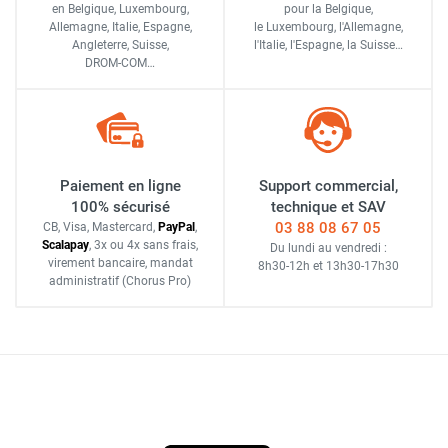
en Belgique, Luxembourg,
pour la Belgique,
Allemagne, Italie, Espagne,
le Luxembourg,
l'Allemagne,
Angleterre, Suisse,
l'Italie,
l'Espagne,
la Suisse…
DROM-COM…
Paiement en ligne
Support commercial,
100% sécurisé
technique et SAV
03 88 08 67 05
CB, Visa, Mastercard,
Pay
Pal
,
Scalapay
,
3x ou 4x sans frais
,
Du lundi au vendredi :
virement bancaire
, mandat
8h30-12h
et
13h30-17h30
administratif
(Chorus Pro)