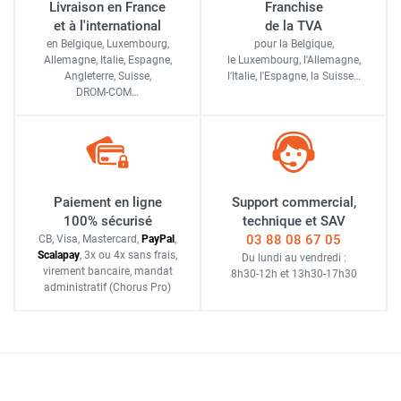
Livraison en France
Franchise
et à l'international
de la TVA
en Belgique, Luxembourg,
pour la Belgique,
Allemagne, Italie, Espagne,
le Luxembourg,
l'Allemagne,
Angleterre, Suisse,
l'Italie,
l'Espagne,
la Suisse…
DROM-COM…
Paiement en ligne
Support commercial,
100% sécurisé
technique et SAV
03 88 08 67 05
CB, Visa, Mastercard,
Pay
Pal
,
Scalapay
,
3x ou 4x sans frais
,
Du lundi au vendredi :
virement bancaire
, mandat
8h30-12h
et
13h30-17h30
administratif
(Chorus Pro)