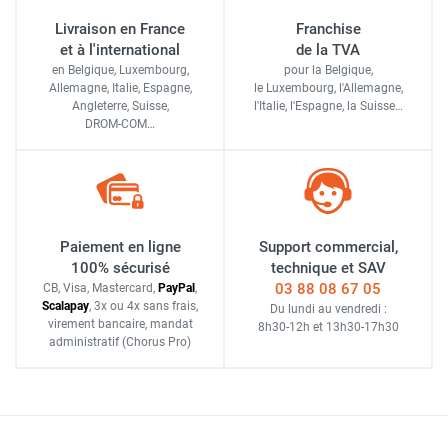
Livraison en France
Franchise
et à l'international
de la TVA
en Belgique, Luxembourg,
pour la Belgique,
Allemagne, Italie, Espagne,
le Luxembourg,
l'Allemagne,
Angleterre, Suisse,
l'Italie,
l'Espagne,
la Suisse…
DROM-COM…
Paiement en ligne
Support commercial,
100% sécurisé
technique et SAV
03 88 08 67 05
CB, Visa, Mastercard,
Pay
Pal
,
Scalapay
,
3x ou 4x sans frais
,
Du lundi au vendredi :
virement bancaire
, mandat
8h30-12h
et
13h30-17h30
administratif
(Chorus Pro)