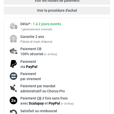
Voir les modes de paiement
Voir la procédure d'achat
Délai* :
1 à 2 jours ouvrés
* généralement constaté
Garantie 2 ans
Pièces et main d’œuvre
Paiement
CB
100% sécurisé
(
+ d'infos
)
Paiement
via
Pay
Pal
Paiement
par virement
Paiement par mandat
administratif ou Chorus Pro
Paiement
CB
3 fois sans frais
avec
Scalapay
et
Pay
Pal
(
+ d'infos
)
Satisfait ou remboursé