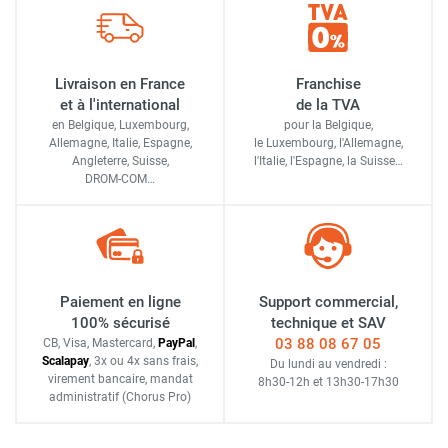
Livraison en France
Franchise
et à l'international
de la TVA
en Belgique, Luxembourg,
pour la Belgique,
Allemagne, Italie, Espagne,
le Luxembourg,
l'Allemagne,
Angleterre, Suisse,
l'Italie,
l'Espagne,
la Suisse…
DROM-COM…
Paiement en ligne
Support commercial,
100% sécurisé
technique et SAV
03 88 08 67 05
CB, Visa, Mastercard,
Pay
Pal
,
Scalapay
,
3x ou 4x sans frais
,
Du lundi au vendredi :
virement bancaire
, mandat
8h30-12h
et
13h30-17h30
administratif
(Chorus Pro)