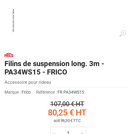
Filins de suspension long. 3m -
PA34WS15 - FRICO
Accessoire pour rideau
Marque :
Frico
Référence :
FR PA34WS15
107,00 €
HT
80,25 €
HT
soit
96,30 €
TTC