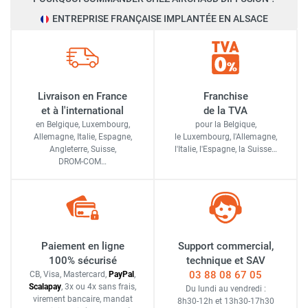
ENTREPRISE FRANÇAISE IMPLANTÉE EN ALSACE
Livraison en France
Franchise
et à l'international
de la TVA
en Belgique, Luxembourg,
pour la Belgique,
Allemagne, Italie, Espagne,
le Luxembourg,
l'Allemagne,
Angleterre, Suisse,
l'Italie,
l'Espagne,
la Suisse…
DROM-COM…
Paiement en ligne
Support commercial,
100% sécurisé
technique et SAV
03 88 08 67 05
CB, Visa, Mastercard,
Pay
Pal
,
Scalapay
,
3x ou 4x sans frais
,
Du lundi au vendredi :
virement bancaire
, mandat
8h30-12h
et
13h30-17h30