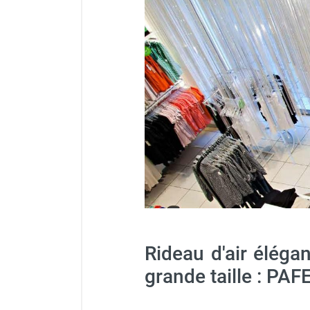
Kit pour jonction deux rideau
Chauffage FARM au gaz
Chauffage FARM au fioul
Chauffage d'atelier granulés / bois /
carton
Chaudière fixe à eau
Aérotherme fixe mural
Aérotherme électrique
Aérotherme au gaz
Aérotherme à eau chaude ou froide
Aérotherme au fioul
Aérotherme pompe à chaleur
(détente directe)
Chauffage mobile électrique, fioul et
gaz
Chauffage mobile électrique
Rideau d'air éléga
Chauffage électrique soufflant
grande taille : PA
Chauffage haute température pour
étuvage industriel ou destruction