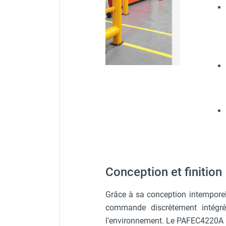
Parasol chauffant et radiant
infrarouge sur mât
Parasol chauffant à gaz
Parasol chauffant et radiant sur
mât électrique
Chauffe terrasse aux pellets
Chauffage infrarouge fixe mur et
plafond
Chauffage radiant électrique
Chauffage Infrarouge électrique fixe
Panneau rayonnant
Lustre infrarouge électrique
suspendu
Réglette et cassette rayonnante
Conception et finition
Chauffage tube radiant et radiant
lumineux au gaz
Grâce à sa conception intemporel
Chauffage radiant tube suspendu
commande discrètement intégré 
au gaz
l'environnement. Le PAFEC4220A p