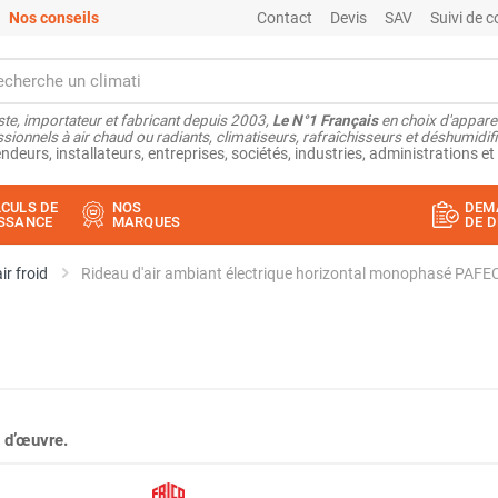
Nos conseils
Contact
Devis
SAV
Suivi de
ste, importateur et fabricant depuis 2003,
Le N°1 Français
en choix d'appare
sionnels à air chaud ou radiants, climatiseurs, rafraîchisseurs et déshumidifi
ndeurs, installateurs, entreprises, sociétés, industries, administrations et 
CULS DE
NOS
DEM
SSANCE
MARQUES
DE D
ir froid
Rideau d'air ambiant électrique horizontal monophasé PA
 d’œuvre.