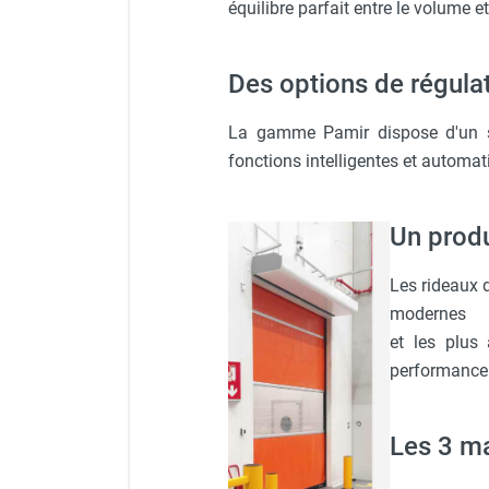
équilibre parfait entre le volume et
Chaudière mobile à eau
Chauffage mobile au bois
Gaine pour chauffage mobile
Des options de régulat
Chauffage pour serre et bâtiment
d'élevage
La gamme Pamir dispose d'un sys
Chauffage FARM au gaz
fonctions intelligentes et automati
Chauffage FARM au fioul
Chauffage mobile au gaz rayonnant
Rideau d'air et rideau rayonnant
Un produ
Rideau d'air chaud
Rideau d'air chaud électrique
Les rideaux d
Rideau d'air chaud encastrable
modernes
Rideau d'air eau chaude
et les plus
Rideau d'air chaud pour pompe à
performance
chaleur
Rideau d'air pour portes tournantes
Rideau d'air ambiant
Les 3 ma
Rideau d'air froid
Rideau isolant thermique