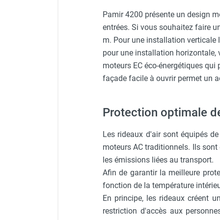
punaises de lit
Pamir 4200 présente un design mo
Chauffage électrique infrarouge
Chauffage électrique par convection
entrées. Si vous souhaitez faire un
Chauffage mobile au fioul et GNR
m. Pour une installation verticale 
Chauffage fioul soufflant avec
pour une installation horizontale
cheminée et réservoir intégré
moteurs EC éco-énergétiques qui pe
Chauffage fioul soufflant avec
façade facile à ouvrir permet un ac
cheminée à raccorder sur citerne
Chauffage fioul soufflant sans
cheminée à combustion directe
Protection optimale d
Chauffage fioul
infrarouge/rayonnant
Les rideaux d'air sont équipés d
Chauffage mobile au gaz propane /
moteurs AC traditionnels. Ils sont é
butane
les émissions liées au transport.
Chauffage mobile au gaz à
Afin de garantir la meilleure pro
combustion directe
fonction de la température intérieu
Chauffage mobile au gaz à
En principe, les rideaux créent u
combustion indirecte
restriction d'accès aux personne
Chauffage mobile au gaz rayonnant