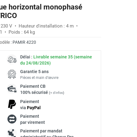
ique horizontal monophasé
-30%
FRICO
 230 V • Hauteur d'installation : 4 m •
1 • Poids : 64 kg
odèle :
PAMIR 4220
Délai :
Livrable semaine 35 (semaine
du 24/08/2026)
Garantie 5 ans
Pièces et main d’œuvre
Paiement
CB
100% sécurisé
(
+ d'infos
)
Paiement
via
Pay
Pal
Paiement
à
par virement
Paiement par mandat
administratif ou Chorus Pro