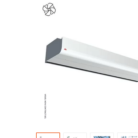
Brumisateur d'air
Coffret de brumisation
Ventilateur brumisateur
Ventilateur / extracteur d'air mobile
Brasseur d'air
Ventilateur fixe
Ventilateur industriel
Ventilateur de chantier
Ventilateur centrifuge
Ventilateur de sol
Ventilateur sur pied
Ventilateur de bureau
Ventilateur de table
Extracteur d'air mural
Extracteur d'air mural hélicoïde
Extracteur d'air mural centrifuge
Extracteur d'air mural ATEX
Extracteur d'air mural résidentiel