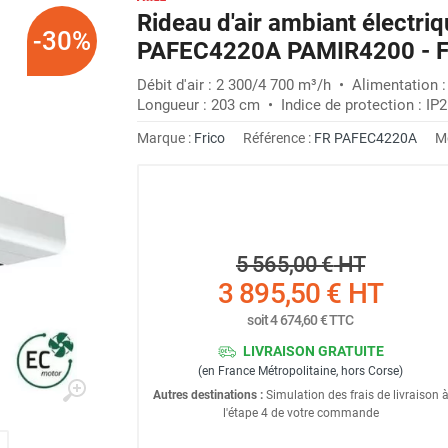
Rideau d'air ambiant électr
-30%
PAFEC4220A PAMIR4200 - 
Débit d'air : 2 300/4 700 m³/h • Alimentation :
Longueur : 203 cm • Indice de protection : IP2
Marque :
Frico
Référence :
FR PAFEC4220A
M
5 565,00 €
HT
3 895,50 €
HT
soit
4 674,60 €
TTC
LIVRAISON GRATUITE
(en France Métropolitaine, hors Corse)
Autres destinations :
Simulation des frais de livraison 
l'étape 4 de votre commande