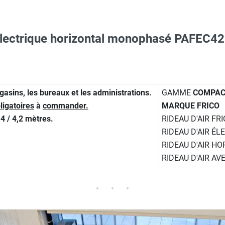
 électrique horizontal monophasé PAFEC
ARNA
aille S - HUSQVARNA
 3m - PA34WS20 - FRICO
ions pour tiges filetées - PA34VD20 - FRICO
gasins, les bureaux et les administrations.
GAMME
COMPAC
ligatoires
à
commander.
MARQUE FRICO
erre-tête réglable - HUSQVARNA
4 / 4,2 mètres.
RIDEAU D'AIR FR
uilding GTC - FCBA - FRICO
RIDEAU D'AIR ÉL
RIDEAU D'AIR H
Taille XL - HUSQVARNA
RIDEAU D'AIR AV
afond - PA34CB20 - FRICO
O - HUSQVARNA
extérieure - FCTXRF - FRICO