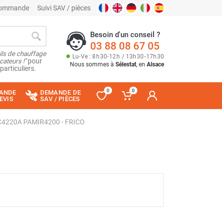
 commande
Suivi SAV / pièces
Besoin d'un conseil ?
03 88 08 67 05
ils de chauffage
Lu
-
Ve
: 8
h
30
-
12
h
/ 13
h
30
-
17
h
30
cateurs !"
pour
Nous sommes à
Sélestat
, en
Alsace
particuliers.
0
0
ANDE
DEMANDE DE
EVIS
SAV / PIÈCES
FEC4220A PAMIR4200 - FRICO