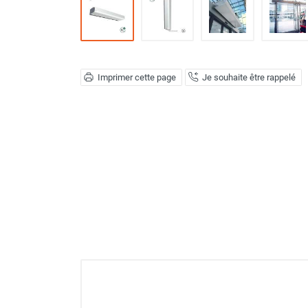
Déstratificateur ventilateur de
plafond
Déstratificateur industriel à pales
Déstratificateur industriel caréné
Déstratificateur de plafond design
Imprimer cette page
Je souhaite être rappelé
Déstratificateur Airius
VMC
Caisson d'Extraction VMC Collective
Caisson d'Extraction VMC tertiaire
Déshumidificateur d'air
Déshumidificateur mobile
professionnel
Déshumidificateur fixe
Déshumidificateur de maison et de
confort
Déshumidificateur à adsorption /
Déshydrateur
Humidificateur d'air
Purificateur d'air