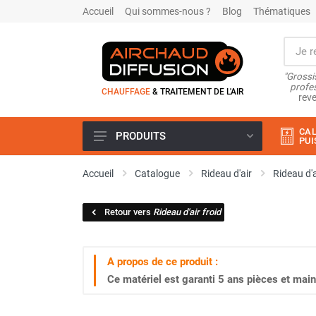
Accueil
Qui sommes-nous ?
Blog
Thématiques
"Grossi
profes
CHAUFFAGE
& TRAITEMENT DE L'AIR
reve
CAL
PRODUITS
PUI
Airchaud Location
Accueil
Catalogue
Rideau d'air
Rideau d'a
Climatiseur
Climatiseur mobile
Retour vers
Rideau d'air froid
Climatiseur mobile résidentiel et
tertiaire
Climatiseur fixe
A propos de ce produit :
Rafraîchisseur d'air
Ce matériel est garanti
5 ans
pièces et main
Rafraichisseur d'air mobile
Rafraîchisseur d'air gainable
Rafraichisseur d’air fixe