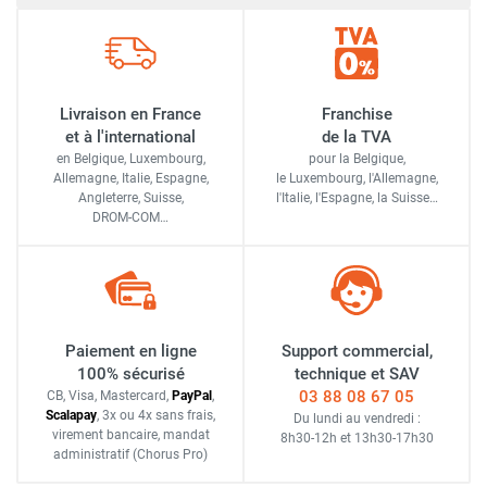
Livraison en France
Franchise
et à l'international
de la TVA
en Belgique, Luxembourg,
pour la Belgique,
Allemagne, Italie, Espagne,
le Luxembourg,
l'Allemagne,
Angleterre, Suisse,
l'Italie,
l'Espagne,
la Suisse…
DROM-COM…
Paiement en ligne
Support commercial,
100% sécurisé
technique et SAV
03 88 08 67 05
CB, Visa, Mastercard,
Pay
Pal
,
Scalapay
,
3x ou 4x sans frais
,
Du lundi au vendredi :
virement bancaire
, mandat
8h30-12h
et
13h30-17h30
administratif
(Chorus Pro)