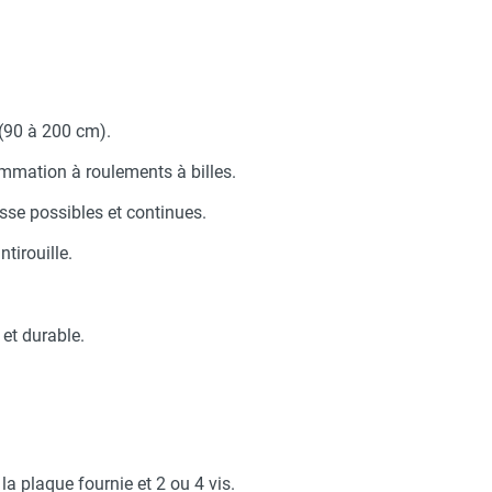
Taille XL - HUSQVARNA
 manuel de la vitesse - VORTICE-AXELAIR
erre-tête réglable - HUSQVARNA
de température - VORTICE-AXELAIR
(90 à 200 cm).
mmation à roulements à billes.
aille S - HUSQVARNA
TICE-AXELAIR
esse possibles et continues.
tirouille.
nc - VORTICE-AXELAIR
et durable.
la plaque fournie et 2 ou 4 vis.