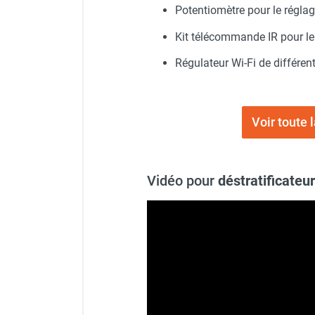
Potentiomètre pour le réglage
Chaudière mobile à eau
Chauffage mobile au bois
Kit télécommande IR pour le r
Gaine pour chauffage mobile
Chauffage pour serre et bâtiment
Régulateur Wi-Fi de différent
d'élevage
Chauffage FARM au gaz
Chauffage FARM au fioul
Voir toute 
Chauffage mobile au gaz rayonnant
Rideau d'air et rideau rayonnant
Rideau d'air chaud
Vidéo pour
déstratificate
Rideau d'air chaud électrique
Rideau d'air chaud encastrable
Rideau d'air eau chaude
Rideau d'air chaud pour pompe à
chaleur
Rideau d'air pour portes tournantes
Rideau d'air ambiant
Rideau d'air froid
Rideau isolant thermique