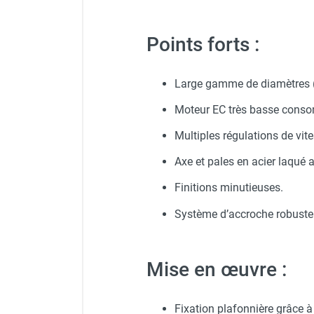
Veste de chantier PE10J - 
Chauffage FARM au gaz
Chauffage FARM au fioul
Potentiomètre pour réglage
Points forts :
Chauffage d'atelier granulés / bois /
Protecteur d'oreilles avec s
carton
Régulateur de différentiel 
Large gamme de diamètres 
Chaudière fixe à eau
Aérotherme fixe mural
Moteur EC très basse conso
Veste de chantier PE10J - T
Aérotherme électrique
Kit télécommande IR - VOR
Aérotherme au gaz
Multiples régulations de vit
Aérotherme à eau chaude ou froide
Axe et pales en acier laqué an
Aérotherme au fioul
Tige longueur 915 mm - bla
Aérotherme pompe à chaleur
Finitions minutieuses.
(détente directe)
Système d’accroche robuste 
Chauffage mobile électrique, fioul et
gaz
Chauffage mobile électrique
Mise en œuvre :
Chauffage électrique soufflant
Chauffage haute température pour
étuvage industriel ou destruction
Fixation plafonnière grâce à 