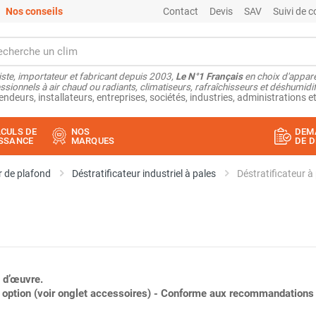
Nos conseils
Contact
Devis
SAV
Suivi de
ste, importateur et fabricant depuis 2003,
Le N°1 Français
en choix d'appare
ssionnels à air chaud ou radiants, climatiseurs, rafraîchisseurs et déshumidifi
endeurs, installateurs, entreprises, sociétés, industries, administrations et
CULS DE
NOS
DEM
SSANCE
MARQUES
DE D
r de plafond
Déstratificateur industriel à pales
 d’œuvre.
ption (voir onglet accessoires) - Conforme aux recommandations A