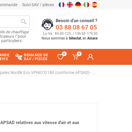
 commande
Suivi SAV / pièces
Besoin d'un conseil ?
03 88 08 67 05
ils de chauffage
Lu
-
Ve
: 8
h
30
-
12
h
/ 13
h
30
-
17
h
30
cateurs !"
pour
Nous sommes à
Sélestat
, en
Alsace
 particuliers.
0
0
ANDE
DEMANDE DE
EVIS
SAV / PIÈCES
Déstratificateur à pales Nordik Eco VPNECO180 (conforme APSAD) - VORTICE-AXELAIR
PSAD relatives aux vitesse d'air et aux