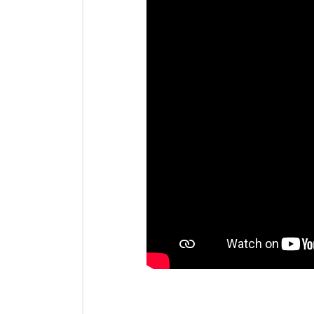
Parasol chauffant et radiant
infrarouge sur mât
Parasol chauffant à gaz
Parasol chauffant et radiant sur
mât électrique
Chauffe terrasse aux pellets
Chauffage infrarouge fixe mur et
plafond
Chauffage radiant électrique
Chauffage Infrarouge électrique fixe
Panneau rayonnant
Lustre infrarouge électrique
suspendu
Réglette et cassette rayonnante
Chauffage tube radiant et radiant
//www.youtube.com/embed/bFZ
lumineux au gaz
Chauffage radiant tube suspendu
au gaz