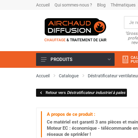
Accueil
Qui sommes-nous ?
Blog
Thématiques
"Grossi
profe
CHAUFFAGE
& TRAITEMENT DE L'AIR
rev
CAL
PRODUITS
PUI
Airchaud Location
Accueil
Catalogue
Déstratificateur ventilateu
Climatiseur
Climatiseur mobile
Retour vers
Déstratificateur industriel à pales
Climatiseur mobile résidentiel et
tertiaire
Climatiseur fixe
A propos de ce produit :
Rafraîchisseur d'air
Ce matériel est garanti
3 ans
pièces et main
Rafraichisseur d'air mobile
Moteur EC : économique - télécommande en o
Rafraîchisseur d'air gainable
réseaux de sprinkler !
Rafraichisseur d’air fixe