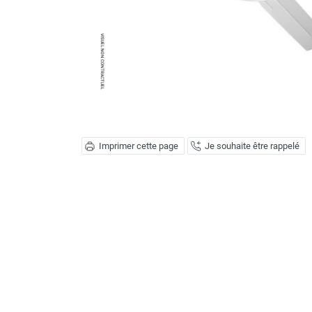
Déstratificateur ventilateur de
plafond
Déstratificateur industriel à pales
Déstratificateur industriel caréné
Déstratificateur de plafond design
Déstratificateur Airius
VMC
Caisson d'Extraction VMC Collective
Caisson d'Extraction VMC tertiaire
Imprimer cette page
Je souhaite être rappelé
Déshumidificateur d'air
Déshumidificateur mobile
professionnel
Déshumidificateur fixe
Déshumidificateur de maison et de
confort
Déshumidificateur à adsorption /
Déshydrateur
Humidificateur d'air
Purificateur d'air