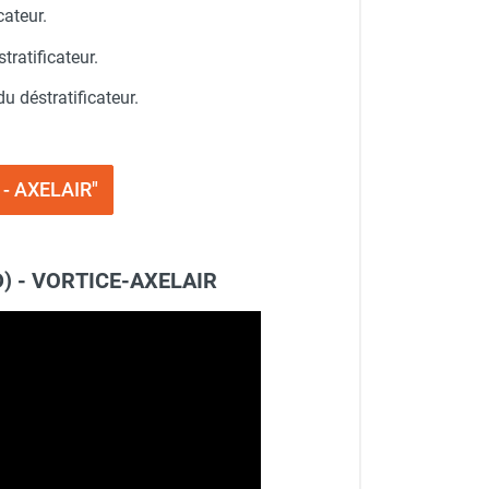
cateur.
tratificateur.
u déstratificateur.
o - AXELAIR"
AD) - VORTICE-AXELAIR