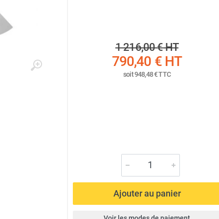
1 216,00 €
HT
790,40 €
HT
soit
948,48 €
TTC
Ajouter au panier
Voir les modes de paiement