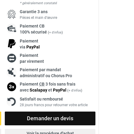
* généralement constaté
Garantie 3 ans
Pièces et main d’œuvre
Paiement
CB
100% sécurisé
(
+ d'infos
)
Paiement
via
Pay
Pal
Paiement
par virement
Paiement par mandat
administratif ou Chorus Pro
Paiement
CB
3 fois sans frais
avec
Scalapay
et
Pay
Pal
(
+ d'infos
)
Satisfait ou remboursé
28 jours francs pour retourner votre article
Demander un devis
Voir la procédure d'achat