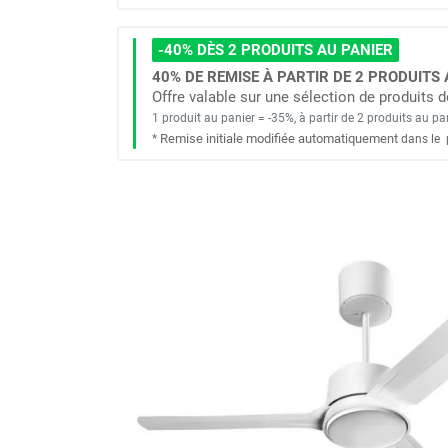
Brumisateur d'air
Coffret de brumisation
-40% DÈS 2 PRODUITS AU PANIER
Ventilateur brumisateur
40% DE REMISE À PARTIR DE 2 PRODUITS 
Ventilateur / extracteur d'air mobile
Offre valable sur une sélection de produits
Brasseur d'air
1 produit au panier = -35%, à partir de 2 produits au pa
Remise initiale modifiée automatiquement
*
dans le
Ventilateur fixe
Ventilateur industriel
Ventilateur de chantier
Ventilateur centrifuge
Ventilateur de sol
Ventilateur sur pied
Ventilateur de bureau
Ventilateur de table
Extracteur d'air mural
Extracteur d'air mural hélicoïde
Extracteur d'air mural centrifuge
Extracteur d'air mural ATEX
Extracteur d'air mural résidentiel