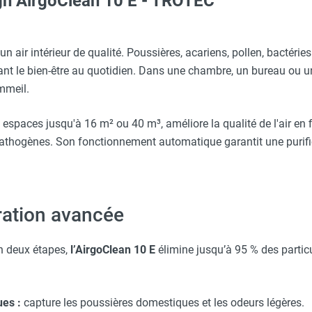
sign AirgoClean 10 E - TROTEC
ARNA
Clean 10 E - TROTEC
 air intérieur de qualité. Poussières, acariens, pollen, bactérie
rant le bien-être au quotidien. Dans une chambre, un bureau ou u
ommeil.
aille L - HUSQVARNA
 espaces jusqu'à 16 m² ou 40 m³, améliore la qualité de l'air en f
s pathogènes. Son fonctionnement automatique garantit une purifi
erre-tête réglable - HUSQVARNA
Taille XXL - HUSQVARNA
tration avancée
en deux étapes,
l’AirgoClean 10 E
élimine jusqu’à 95 % des particu
ues :
capture les poussières domestiques et les odeurs légères.