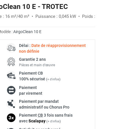
rgoClean 10 E - TROTEC
ée : 16 m²/40 m³ • Puissance : 0,045 kW • Poids :
odèle :
AirgoClean 10 E
Délai :
Date de réapprovisionnement
non définie
Garantie 2 ans
Pièces et main d’œuvre
Paiement
CB
100% sécurisé
(
+ d'infos
)
Paiement
par virement
Paiement par mandat
administratif ou Chorus Pro
Paiement
CB
3 fois sans frais
avec
Scalapay
(
+ d'infos
)