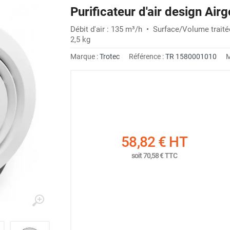
Purificateur d'air design Ai
Débit d'air : 135 m³/h • Surface/Volume trait
2,5 kg
Marque :
Trotec
Référence :
TR 1580001010
M
58,82 €
HT
soit
70,58 €
TTC