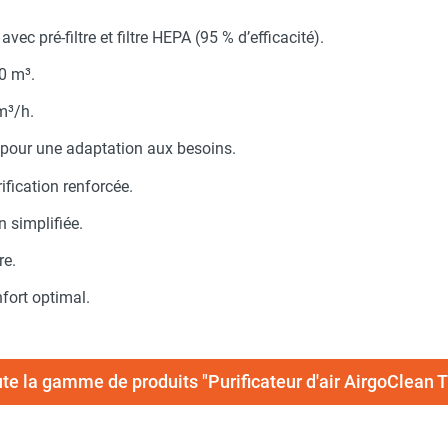
vec pré-filtre et filtre HEPA (95 % d’efficacité).
0 m³.
m³/h.
n pour une adaptation aux besoins.
ification renforcée.
n simplifiée.
re.
fort optimal.
ute la gamme de produits "Purificateur d'air AirgoClean