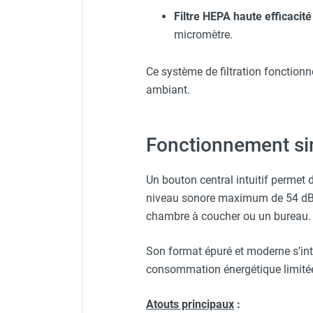
Filtre HEPA haute efficacité
Chauffage FARM au gaz
Chauffage FARM au fioul
micromètre.
Chauffage d'atelier granulés / bois /
carton
Ce système de filtration fonction
Chaudière fixe à eau
ambiant.
Aérotherme fixe mural
Aérotherme électrique
Aérotherme au gaz
Fonctionnement sim
Aérotherme à eau chaude ou froide
Aérotherme au fioul
Un bouton central intuitif permet d
Aérotherme pompe à chaleur
niveau sonore maximum de 54 dB(A
(détente directe)
chambre à coucher ou un bureau.
Chauffage mobile électrique, fioul et
gaz
Son format épuré et moderne s’intè
Chauffage mobile électrique
Chauffage électrique soufflant
consommation énergétique limité
Chauffage haute température pour
étuvage industriel ou destruction
Atouts principaux
: