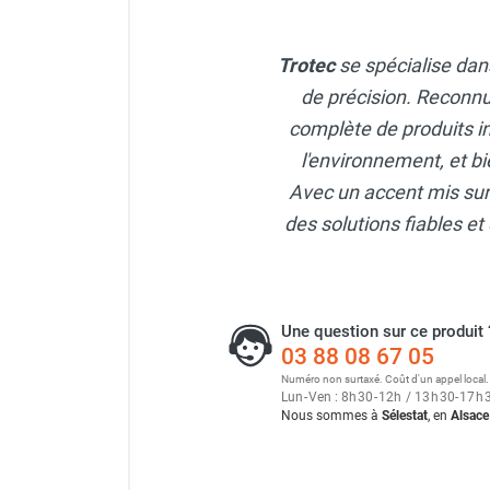
Chaudière mobile à eau
Chauffage mobile au bois
Trotec
se spécialise dans
Gaine pour chauffage mobile
Chauffage pour serre et bâtiment
de précision. Reconnu
d'élevage
complète de produits i
Chauffage FARM au gaz
l'environnement, et bi
Chauffage FARM au fioul
Avec un accent mis sur l
Chauffage mobile au gaz rayonnant
des solutions fiables et 
Rideau d'air et rideau rayonnant
Rideau d'air chaud
Rideau d'air chaud électrique
Rideau d'air chaud encastrable
Rideau d'air eau chaude
Une question sur ce produit 
03 88 08 67 05
Rideau d'air chaud pour pompe à
Numéro non surtaxé. Coût d'un appel local.
chaleur
Lun
-
Ven : 8
h
30
-
12
h
/ 13
h
30
-
17
h
Rideau d'air pour portes tournantes
Nous sommes à
Sélestat
, en
Alsace
Rideau d'air ambiant
Rideau d'air froid
Rideau isolant thermique