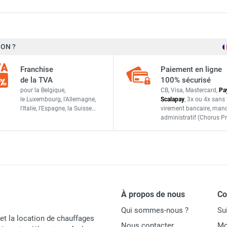
EPA AirgoClean 11 E - TROTEC
16 m²/40 m³
ON ?
e design AirgoClean 140 E - TROTEC
55 m³/h
Franchise
Paiement en ligne
105 m³/h
de la TVA
100% sécurisé
rgoClean 10 E - TROTEC
pour la Belgique,
CB, Visa, Mastercard,
Pa
135 m³/h
le Luxembourg,
l'Allemagne,
Scalapay
,
3x ou 4x sans 
l'Italie,
l'Espagne,
la Suisse…
virement bancaire
, man
administratif
(Chorus Pr
EPA AirgoClean 100 E - TROTEC
230 V, 50 Hz
e design AirgoClean 171 E - TROTEC
0,045 kW
À propos de nous
C
0,2 A
Qui sommes-nous ?
Su
et la location de chauffages
Nous contacter
Mo