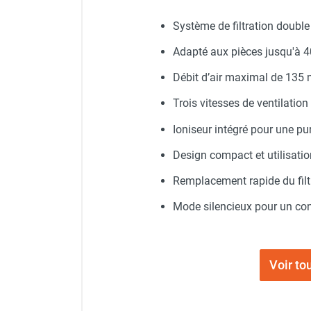
punaises de lit
Chauffage électrique infrarouge
Système de filtration double a
Chauffage électrique par convection
Adapté aux pièces jusqu'à 4
Chauffage mobile au fioul et GNR
Chauffage fioul soufflant avec
Débit d’air maximal de 135 
cheminée et réservoir intégré
Trois vitesses de ventilatio
Chauffage fioul soufflant avec
cheminée à raccorder sur citerne
Ioniseur intégré pour une pur
Chauffage fioul soufflant sans
Design compact et utilisatio
cheminée à combustion directe
Chauffage fioul
Remplacement rapide du filt
infrarouge/rayonnant
Chauffage mobile au gaz propane /
Mode silencieux pour un con
butane
Chauffage mobile au gaz à
combustion directe
Voir to
Chauffage mobile au gaz à
combustion indirecte
Chauffage mobile au gaz rayonnant