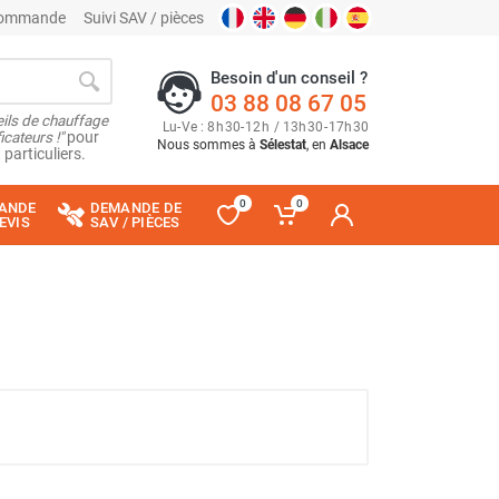
 commande
Suivi SAV / pièces
Besoin d'un conseil ?
03 88 08 67 05
ils de chauffage
Lu
-
Ve
: 8
h
30
-
12
h
/ 13
h
30
-
17
h
30
cateurs !"
pour
Nous sommes à
Sélestat
, en
Alsace
 particuliers.
0
0
ANDE
DEMANDE DE
EVIS
SAV / PIÈCES