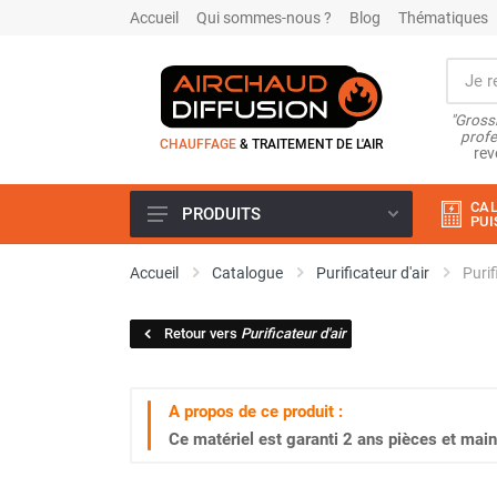
Accueil
Qui sommes-nous ?
Blog
Thématiques
"Grossi
profe
CHAUFFAGE
& TRAITEMENT DE L'AIR
rev
CAL
PRODUITS
PUI
Airchaud Location
Accueil
Catalogue
Purificateur d'air
Purif
Climatiseur
Climatiseur mobile
Retour vers
Purificateur d'air
Climatiseur mobile résidentiel et
tertiaire
Climatiseur fixe
A propos de ce produit :
Rafraîchisseur d'air
Ce matériel est garanti
2 ans
pièces et main
Rafraichisseur d'air mobile
Rafraîchisseur d'air gainable
Rafraichisseur d’air fixe