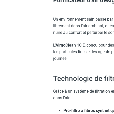
Purificateur d'air de
Neutraliseur d'odeur
Hygiène
Sèche-main et sèche-cheveux
Gants classiques - HUSQV
Filtre True HEPA pour Airgo
Un environnement sain passe par un
Distributeur de savon
librement dans l’air ambiant, alté
Chauffage fixe atelier
nuire au confort et perturber le s
Chauffage d'atelier fixe au fioul et
Veste de chantier PE10J - T
GNR
L'AirgoClean 10 E
, conçu pour des
Chauffage au fioul avec réservoir
les particules fines et les agent
intégré
Protecteur d'oreilles avec s
journée.
Chauffage au fioul à raccorder sur
citerne
Aérotherme au fioul
Veste de chantier PE10J - 
Technologie de fil
Chauffage polycombustible / huile
Chauffage d'atelier fixe avec brûleur
gaz
Grâce à un système de filtration 
Chauffage d'atelier suspendu
dans l’air.
Chauffage suspendu au fioul
Chauffage suspendu au gaz
Pré-filtre à fibres synthétiq
Chauffage FARM