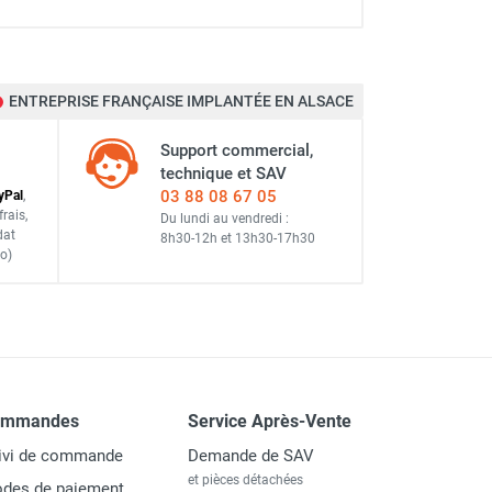
ENTREPRISE FRANÇAISE IMPLANTÉE EN ALSACE
Support commercial,
technique et SAV
03 88 08 67 05
y
Pal
,
frais
,
Du lundi au vendredi :
dat
8h30-12h
et
13h30-17h30
o)
ommandes
Service Après-Vente
ivi de commande
Demande de SAV
et pièces détachées
des de paiement