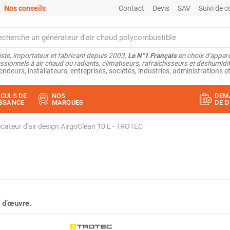
Nos conseils
Contact
Devis
SAV
Suivi de
ste, importateur et fabricant depuis 2003,
Le N°1 Français
en choix d'appare
ssionnels à air chaud ou radiants, climatiseurs, rafraîchisseurs et déshumidifi
endeurs, installateurs, entreprises, sociétés, industries, administrations et
CULS DE
NOS
DEM
SSANCE
MARQUES
DE D
icateur d'air design AirgoClean 10 E - TROTEC
 d’œuvre.