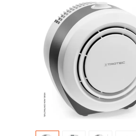
Brumisateur d'air
Coffret de brumisation
Ventilateur brumisateur
Ventilateur / extracteur d'air mobile
Brasseur d'air
Ventilateur fixe
Ventilateur industriel
Ventilateur de chantier
Ventilateur centrifuge
Ventilateur de sol
Ventilateur sur pied
Ventilateur de bureau
Ventilateur de table
Extracteur d'air mural
Extracteur d'air mural hélicoïde
Extracteur d'air mural centrifuge
Extracteur d'air mural ATEX
Extracteur d'air mural résidentiel