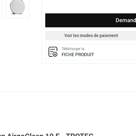
Demande
Voir les modes de paiement
Télécharger la
FICHE PRODUIT
 avec protège-menton Smartguard PE 10H - HUSQVARNA