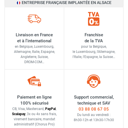
ENTREPRISE FRANÇAISE IMPLANTÉE EN ALSACE
Livraison en France
Franchise
et à l'international
de la TVA
en Belgique, Luxembourg,
pour la Belgique,
Allemagne, Italie, Espagne,
le Luxembourg,
l'Allemagne,
Angleterre, Suisse,
l'Italie,
l'Espagne,
la Suisse…
DROM-COM…
Paiement en ligne
Support commercial,
100% sécurisé
technique et SAV
03 88 08 67 05
CB, Visa, Mastercard,
Pay
Pal
,
Scalapay
,
3x ou 4x sans frais
,
Du lundi au vendredi :
virement bancaire
, mandat
8h30-12h
et
13h30-17h30
administratif
(Chorus Pro)