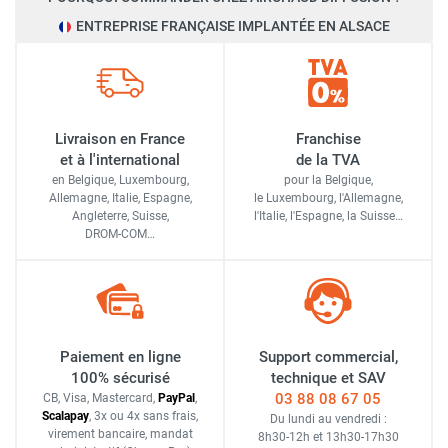
ENTREPRISE FRANÇAISE IMPLANTÉE EN ALSACE
Livraison en France
Franchise
et à l'international
de la TVA
en Belgique, Luxembourg,
pour la Belgique,
Allemagne, Italie, Espagne,
le Luxembourg,
l'Allemagne,
Angleterre, Suisse,
l'Italie,
l'Espagne,
la Suisse…
DROM-COM…
Paiement en ligne
Support commercial,
100% sécurisé
technique et SAV
03 88 08 67 05
CB, Visa, Mastercard,
Pay
Pal
,
Scalapay
,
3x ou 4x sans frais
,
Du lundi au vendredi :
virement bancaire
, mandat
8h30-12h
et
13h30-17h30