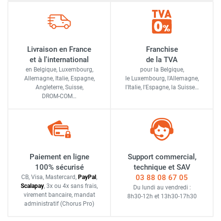
Livraison en France
Franchise
et à l'international
de la TVA
en Belgique, Luxembourg,
pour la Belgique,
Allemagne, Italie, Espagne,
le Luxembourg,
l'Allemagne,
Angleterre, Suisse,
l'Italie,
l'Espagne,
la Suisse…
DROM-COM…
Paiement en ligne
Support commercial,
100% sécurisé
technique et SAV
03 88 08 67 05
CB, Visa, Mastercard,
Pay
Pal
,
Scalapay
,
3x ou 4x sans frais
,
Du lundi au vendredi :
virement bancaire
, mandat
8h30-12h
et
13h30-17h30
administratif
(Chorus Pro)