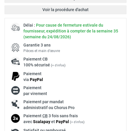
Voir la procédure d'achat
Délai :
Pour cause de fermeture estivale du
fournisseur, expédition à compter de la semaine 35
(semaine du 24/08/2026)
Garantie 3 ans
Pièces et main d’œuvre
Paiement
CB
100% sécurisé
(
+ d'infos
)
Paiement
via
Pay
Pal
Paiement
par virement
Paiement par mandat
administratif ou Chorus Pro
Paiement
CB
3 fois sans frais
avec
Scalapay
et
Pay
Pal
(
+ d'infos
)
Satisfait ou remboursé